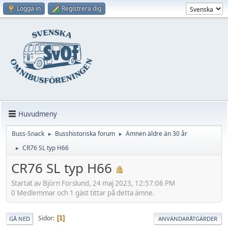
Logga in
Registrera dig
Huvudmeny
Buss-Snack
Busshistoriska forum
Ämnen äldre än 30 år
►
►
CR76 SL typ H66
►
CR76 SL typ H66
Startat av Björn Forslund, 24 maj 2023, 12:57:06 PM
0 Medlemmar och 1 gäst tittar på detta ämne.
Sidor
1
GÅ NED
ANVÄNDARÅTGÄRDER