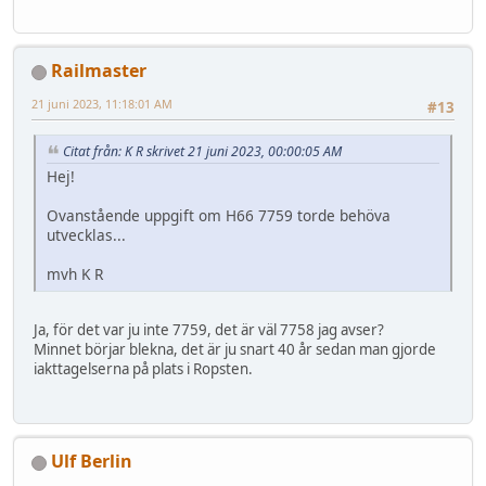
Railmaster
21 juni 2023, 11:18:01 AM
#13
Citat från: K R skrivet 21 juni 2023, 00:00:05 AM
Hej!
Ovanstående uppgift om H66 7759 torde behöva
utvecklas...
mvh K R
Ja, för det var ju inte 7759, det är väl 7758 jag avser?
Minnet börjar blekna, det är ju snart 40 år sedan man gjorde
iakttagelserna på plats i Ropsten.
Ulf Berlin