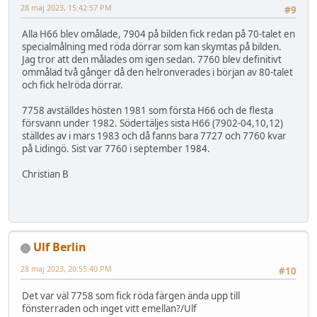
28 maj 2023, 15:42:57 PM
#9
Alla H66 blev omålade, 7904 på bilden fick redan på 70-talet en
specialmålning med röda dörrar som kan skymtas på bilden.
Jag tror att den målades om igen sedan. 7760 blev definitivt
ommålad två gånger då den helronverades i början av 80-talet
och fick helröda dörrar.
7758 avställdes hösten 1981 som första H66 och de flesta
försvann under 1982. Södertäljes sista H66 (7902-04,10,12)
ställdes av i mars 1983 och då fanns bara 7727 och 7760 kvar
på Lidingö. Sist var 7760 i september 1984.
Christian B
Ulf Berlin
28 maj 2023, 20:55:40 PM
#10
Det var väl 7758 som fick röda färgen ända upp till
fönsterraden och inget vitt emellan?/Ulf