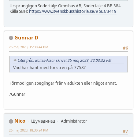
Ursprungligen Södertälje Omnibus AB, Södertälje 4 BB 384
Källa SBH:
https://www.svenskbusshistoria.se/#bus/3419
Gunnar D
26 maj 2023, 15:30:44 PM
#6
Citat från: Bältes-Assar skrivet 25 maj 2023, 22:03:32 PM
Vad har hänt med fönstren på 7758?
Förmodligen speglingar från viadukten eller något annat.
/Gunnar
Nico
Шумадинац
Administrator
26 maj 2023, 18:30:24 PM
#7