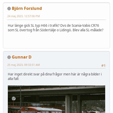
Björn Forslund
24 maj 2023, 12:57:06 PM
Hur länge gick SL typ H66 i trafik? Dvs de Scania-Vabis CR76
som SL övertog från Södertälje o Lidingö. Blev alla SL-målade?
Gunnar D
25 maj 2023, 09:33:51 AM
#1
Har inget direkt svar på dina frågor men här är några bilder i
alla fall: