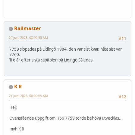
Railmaster
20 juni 2023, 08:09:33 AM
#11
7759 slopades på Lidingö 1984, den var sist kvar, näst sist var
7760.
Tre år efter sista capitolen på Lidingö Således.
K R
21 juni 2023, 00:00:05 AM
#12
Hej!
Ovanstående uppgift om H66 7759 torde behöva utvecklas...
mvh K R