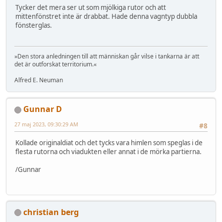
Tycker det mera ser ut som mjölkiga rutor och att
mittenfönstret inte är drabbat. Hade denna vagntyp dubbla
fönsterglas.
»Den stora anledningen till att människan går vilse i tankarna är att
det är outforskat territorium.«
Alfred E. Neuman
Gunnar D
27 maj 2023, 09:30:29 AM
#8
Kollade originaldiat och det tycks vara himlen som speglas i de
flesta rutorna och viadukten eller annat i de mörka partierna.
/Gunnar
christian berg