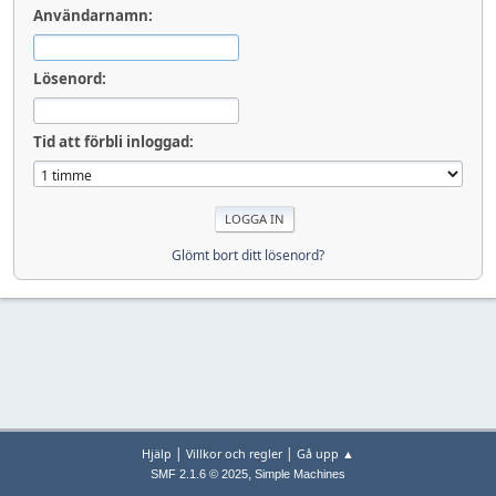
Användarnamn:
Lösenord:
Tid att förbli inloggad:
Glömt bort ditt lösenord?
|
|
Hjälp
Villkor och regler
Gå upp ▲
,
SMF 2.1.6 © 2025
Simple Machines