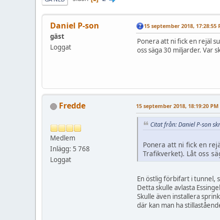
Daniel P-son
15 september 2018, 17:28:55
gäst
Ponera att ni fick en rejäl
Loggat
oss säga 30 miljarder. Var 
Fredde
15 september 2018, 18:19:20 PM
Citat från: Daniel P-son s
Medlem
Ponera att ni fick en r
Inlägg: 5 768
Trafikverket). Låt oss s
Loggat
En östlig förbifart i tunnel,
Detta skulle avlasta Essinge
Skulle även installera sprin
där kan man ha stillastående