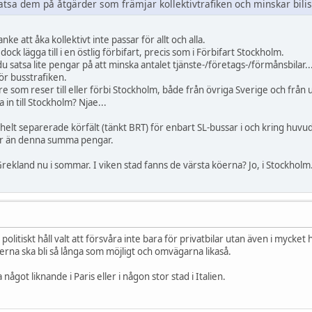
satsa dem på åtgärder som främjar kollektivtrafiken och minskar bil
e att åka kollektivt inte passar för allt och alla.
dock lägga till i en östlig förbifart, precis som i Förbifart Stockholm.
 du satsa lite pengar på att minska antalet tjänste-/företags-/förmånsbila
ör busstrafiken.
e som reser till eller förbi Stockholm, både från övriga Sverige och från 
in till Stockholm? Njae...
 helt separerade körfält (tänkt BRT) för enbart SL-bussar i och kring huv
 mer än denna summa pengar.
 Grekland nu i sommar. I viken stad fanns de värsta köerna? Jo, i Stockholm.
politiskt håll valt att försvåra inte bara för privatbilar utan även i mycket
öerna ska bli så långa som möjligt och omvägarna likaså.
 något liknande i Paris eller i någon stor stad i Italien.