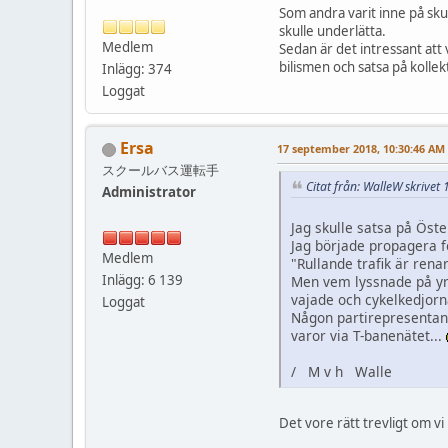
Som andra varit inne på skul
skulle underlätta.
Medlem
Sedan är det intressant att
bilismen och satsa på kollekt
Inlägg: 374
Loggat
Ersa
17 september 2018, 10:30:46 AM
スクールバス運転手
Citat från: WalleW skrive
Administrator
Jag skulle satsa på Öst
Jag började propagera f
Medlem
"Rullande trafik är renare
Inlägg: 6 139
Men vem lyssnade på yrk
vajade och cykelkedjorn
Loggat
Någon partirepresentant 
varor via T-banenätet...
/ M v h Walle
Det vore rätt trevligt om vi