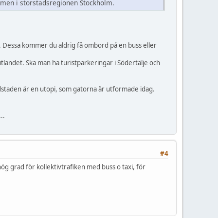
ismen i storstadsregionen Stockholm.
r... Dessa kommer du aldrig få ombord på en buss eller
utlandet. Ska man ha turistparkeringar i Södertälje och
udstaden är en utopi, som gatorna är utformade idag.
..
#4
 hög grad för kollektivtrafiken med buss o taxi, för