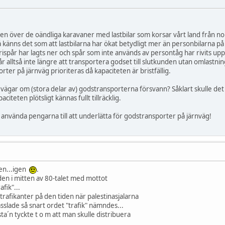
gen över de oändliga karavaner med lastbilar som korsar vårt land från norr 
 så känns det som att lastbilarna har ökat betydligt mer än personbilarna på
spår har lagts ner och spår som inte används av persontåg har rivits upp.
 alltså inte längre att transportera godset till slutkunden utan omlastni
ter på järnväg prioriteras då kapaciteten är bristfällig.
a vägar om (stora delar av) godstransporterna försvann? Såklart skulle det 
citeten plötsligt kännas fullt tillräcklig.
 att använda pengarna till att underlätta för godstransporter på järnväg!
den...igen
.
den i mitten av 80-talet med mottot
afik"...
rafikanter på den tiden när palestinasjalarna
sslade så snart ordet "trafik" nämndes...
ta´n tyckte t o m att man skulle distribuera
.