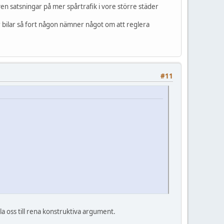
Även satsningar på mer spårtrafik i vore större städer
r bilar så fort någon nämner något om att reglera
#11
la oss till rena konstruktiva argument.