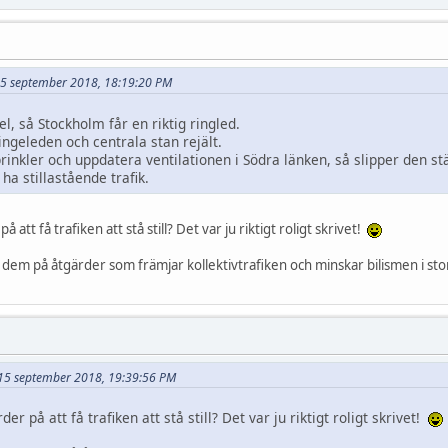
t 15 september 2018, 18:19:20 PM
nel, så Stockholm får en riktig ringled.
ingeleden och centrala stan rejält.
prinkler och uppdatera ventilationen i Södra länken, så slipper den st
a stillastående trafik.
å att få trafiken att stå still? Det var ju riktigt roligt skrivet!
a dem på åtgärder som främjar kollektivtrafiken och minskar bilismen i s
et 15 september 2018, 19:39:56 PM
er på att få trafiken att stå still? Det var ju riktigt roligt skrivet!