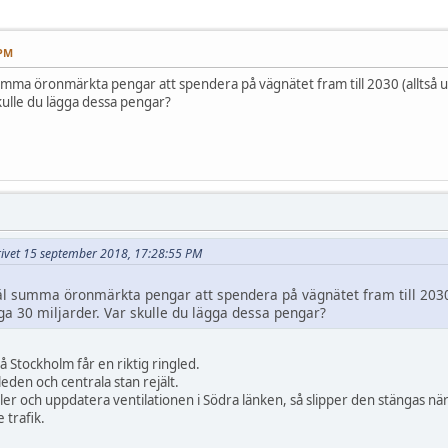
 PM
 summa öronmärkta pengar att spendera på vägnätet fram till 2030 (alltså 
skulle du lägga dessa pengar?
krivet 15 september 2018, 17:28:55 PM
ejäl summa öronmärkta pengar att spendera på vägnätet fram till 203
äga 30 miljarder. Var skulle du lägga dessa pengar?
 så Stockholm får en riktig ringled.
leden och centrala stan rejält.
kler och uppdatera ventilationen i Södra länken, så slipper den stängas när
 trafik.