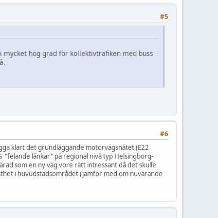
#5
n i mycket hög grad för kollektivtrafiken med buss
å.
#6
 bygga klart det grundläggande motorvägsnätet (E22
 "felande länkar" på regional nivå typ Helsingborg-
ad som en ny väg vore rätt intressant då det skulle
robusthet i huvudstadsområdet (jämför med om nuvarande