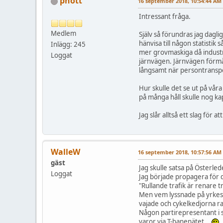
pnott
16 september 2018, 10:54:44 AM
Intressant fråga.
Medlem
Själv så förundras jag dagli
hänvisa till någon statistik
Inlägg: 245
mer grovmaskiga då industri
Loggat
järnvägen. Järnvägen förmår
långsamt när persontranspor
Hur skulle det se ut på vår
på många håll skulle nog kapa
Jag slår alltså ett slag för
WalleW
16 september 2018, 10:57:56 AM
gäst
Jag skulle satsa på Österle
Loggat
Jag började propagera för 
"Rullande trafik är renare tr
Men vem lyssnade på yrkest
vajade och cykelkedjorna ra
Någon partirepresentant i s
varor via T-banenätet...
..