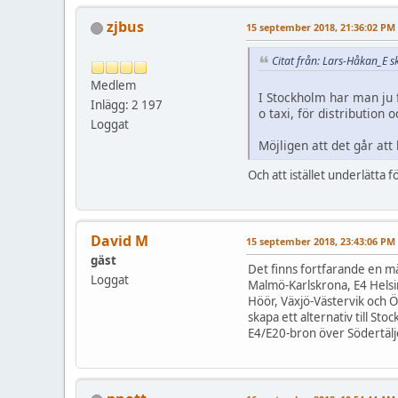
zjbus
15 september 2018, 21:36:02 PM
Citat från: Lars-Håkan_E 
Medlem
I Stockholm har man ju f
Inlägg: 2 197
o taxi, för distribution
Loggat
Möjligen att det går att 
Och att istället underlätta fö
David M
15 september 2018, 23:43:06 PM
gäst
Det finns fortfarande en mä
Loggat
Malmö-Karlskrona, E4 Helsi
Höör, Växjö-Västervik och 
skapa ett alternativ till S
E4/E20-bron över Södertälje