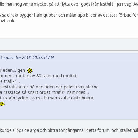
le man nog vinna mycket på att flytta över gods från lastbil till järnväg. 
 visa direkt bygger halmgubbar och målar upp bilder av ett totalförbud fö
ivtrafik.
t 16 september 2018, 10:57:56 AM
erleden...igen
.
ör den i mitten av 80-talet med mottot
 trafik"...
estrafikanter på den tiden när palestinasjalarna
a rasslade så snart ordet "trafik" nämndes...
i sta´n tyckte t o m att man skulle distribuera
...
 kunde slippa de arga och bittra tongångarna i detta forum, och istället hål