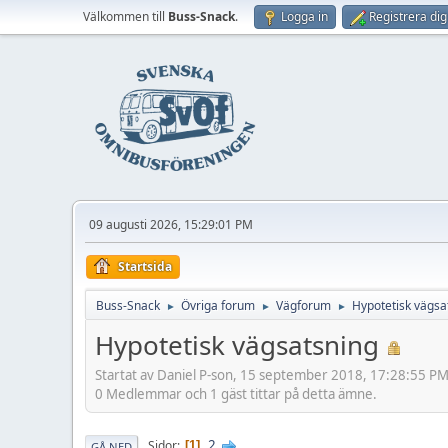
Välkommen till
Buss-Snack
.
Logga in
Registrera dig
09 augusti 2026, 15:29:01 PM
Startsida
Buss-Snack
Övriga forum
Vägforum
Hypotetisk vägsa
►
►
►
Hypotetisk vägsatsning
Startat av Daniel P-son, 15 september 2018, 17:28:55 P
0 Medlemmar och 1 gäst tittar på detta ämne.
2
Sidor
1
GÅ NED