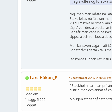
Loggat
Jag skulle nog försöka 
Nej, men man måste ha i åtank
Ett kollektivkörfält kan man 
Vill du minska bilismen kan
tåg. Även dessa blockerar f
Sen får man väga in besökar
Uppsala och sen bussa dessa 
Man kan även väga in att få
För att få till detta krävs
Jag körde tur och retur till
Lars-Håkan_E
15 september 2018, 21:06:38 PM
I Stockholm har man ju från 
distribution och annat så k
Medlem
Möjligen att det går att hitta
Inlägg: 5 022
Loggat