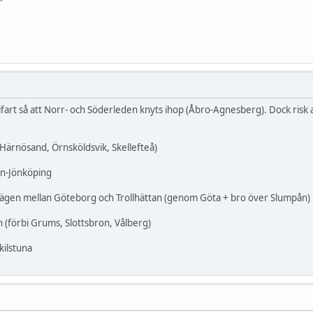
bifart så att Norr- och Söderleden knyts ihop (Åbro-Agnesberg). Dock risk 
(Härnösand, Örnsköldsvik, Skellefteå)
n-Jönköping
vägen mellan Göteborg och Trollhättan (genom Göta + bro över Slumpån)
(förbi Grums, Slottsbron, Vålberg)
kilstuna