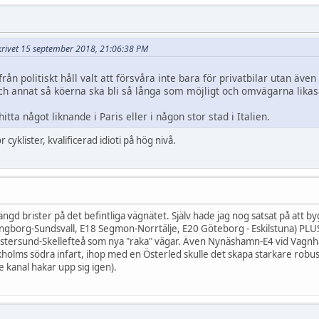
skrivet 15 september 2018, 21:06:38 PM
rån politiskt håll valt att försvåra inte bara för privatbilar utan äve
 och annat så köerna ska bli så långa som möjligt och omvägarna likas
hitta något liknande i Paris eller i någon stor stad i Italien.
r cyklister, kvalificerad idioti på hög nivå.
ngd brister på det befintliga vägnätet. Själv hade jag nog satsat på att
ngborg-Sundsvall, E18 Segmon-Norrtälje, E20 Göteborg - Eskilstuna) PLUS
Östersund-Skellefteå som nya "raka" vägar. Även Nynäshamn-E4 vid Vagnhär
tockholms södra infart, ihop med en Österled skulle det skapa starkare 
 kanal hakar upp sig igen).