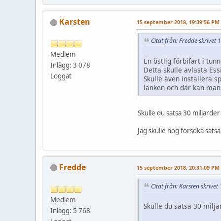
Karsten
15 september 2018, 19:39:56 PM
Citat från: Fredde skrive
Medlem
En östlig förbifart i tun
Inlägg: 3 078
Detta skulle avlasta Ess
Loggat
Skulle även installera s
länken och där kan man h
Skulle du satsa 30 miljarder p
Jag skulle nog försöka sats
Fredde
15 september 2018, 20:31:09 PM
Citat från: Karsten skriv
Medlem
Skulle du satsa 30 miljard
Inlägg: 5 768