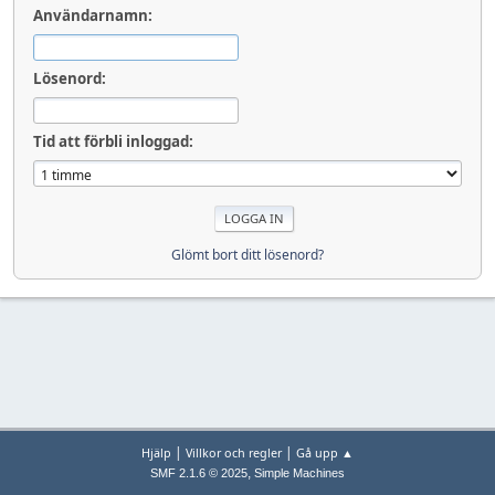
Användarnamn:
Lösenord:
Tid att förbli inloggad:
Glömt bort ditt lösenord?
|
|
Hjälp
Villkor och regler
Gå upp ▲
,
SMF 2.1.6 © 2025
Simple Machines