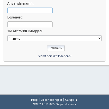
Användarnamn:
Lösenord:
Tid att förbli inloggad:
Glömt bort ditt lösenord?
|
|
Hjälp
Villkor och regler
Gå upp ▲
,
SMF 2.1.6 © 2025
Simple Machines