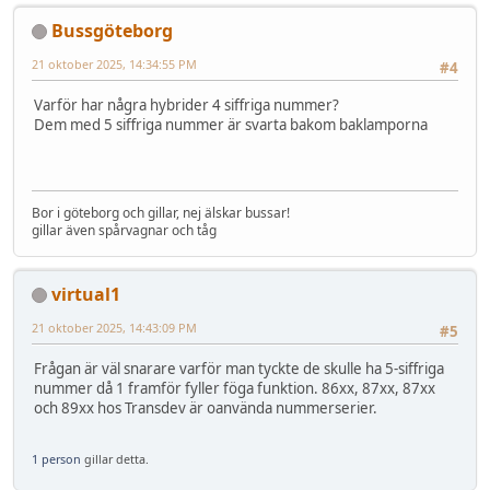
Bussgöteborg
21 oktober 2025, 14:34:55 PM
#4
Varför har några hybrider 4 siffriga nummer?
Dem med 5 siffriga nummer är svarta bakom baklamporna
Bor i göteborg och gillar, nej älskar bussar!
gillar även spårvagnar och tåg
virtual1
21 oktober 2025, 14:43:09 PM
#5
Frågan är väl snarare varför man tyckte de skulle ha 5-siffriga
nummer då 1 framför fyller föga funktion. 86xx, 87xx, 87xx
och 89xx hos Transdev är oanvända nummerserier.
1 person
gillar detta.