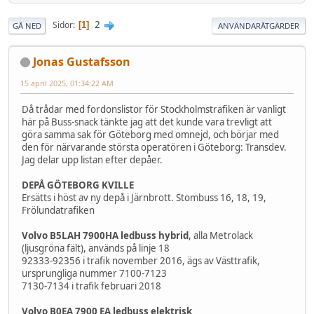
2
Sidor
1
GÅ NED
ANVÄNDARÅTGÄRDER
Jonas Gustafsson
15 april 2025, 01:34:22 AM
Då trådar med fordonslistor för Stockholmstrafiken är vanligt
här på Buss-snack tänkte jag att det kunde vara trevligt att
göra samma sak för Göteborg med omnejd, och börjar med
den för närvarande största operatören i Göteborg: Transdev.
Jag delar upp listan efter depåer.
DEPÅ GÖTEBORG KVILLE
Ersätts i höst av ny depå i Järnbrott. Stombuss 16, 18, 19,
Frölundatrafiken
Volvo B5LAH 7900HA ledbuss hybrid
, alla Metrolack
(ljusgröna fält), används på linje 18
92333-92356 i trafik november 2016, ägs av Västtrafik,
ursprungliga nummer 7100-7123
7130-7134 i trafik februari 2018
Volvo B0EA 7900 EA ledbuss elektrisk