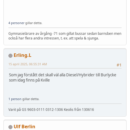
4 personer
gillar detta.
Gymnasielärare av årgång -71 som gillat bussar sedan barnsben men
också har flera andra intressen, t. ex. att spela & sjunga.
Erling.L
15 april 2025, 06:55:31 AM
#1
Som jag förstått det skall väl alla Diesel/Hybrider till Burlycke
som idag finns på Kville
1 person
gillar detta.
Varit på GS 9603-0111 0312-1306 Keolis från 130616
Ulf Berlin