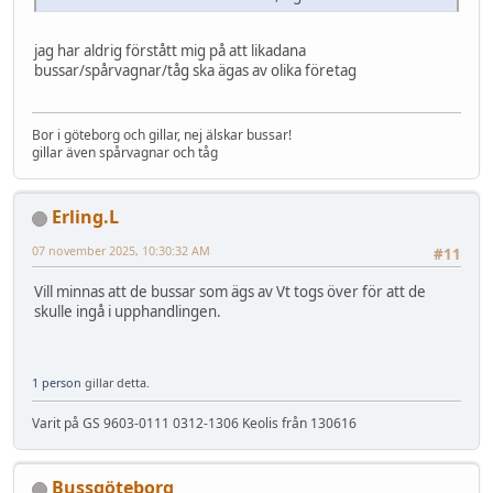
jag har aldrig förstått mig på att likadana
bussar/spårvagnar/tåg ska ägas av olika företag
Bor i göteborg och gillar, nej älskar bussar!
gillar även spårvagnar och tåg
Erling.L
07 november 2025, 10:30:32 AM
#11
Vill minnas att de bussar som ägs av Vt togs över för att de
skulle ingå i upphandlingen.
1 person
gillar detta.
Varit på GS 9603-0111 0312-1306 Keolis från 130616
Bussgöteborg