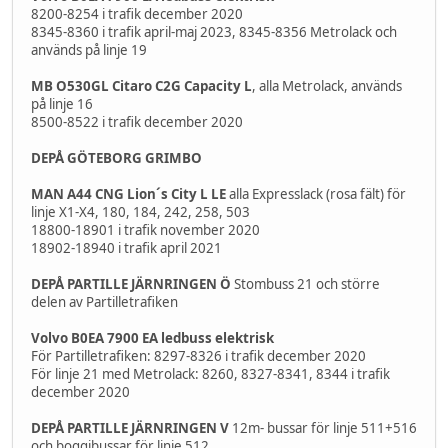
8200-8254 i trafik december 2020
8345-8360 i trafik april-maj 2023, 8345-8356 Metrolack och
används på linje 19
MB O530GL Citaro C2G Capacity L
, alla Metrolack, används
på linje 16
8500-8522 i trafik december 2020
DEPÅ GÖTEBORG GRIMBO
MAN A44 CNG Lion´s City L LE
alla Expresslack (rosa fält) för
linje X1-X4, 180, 184, 242, 258, 503
18800-18901 i trafik november 2020
18902-18940 i trafik april 2021
DEPÅ PARTILLE JÄRNRINGEN Ö
Stombuss 21 och större
delen av Partilletrafiken
Volvo B0EA 7900 EA ledbuss elektrisk
För Partilletrafiken: 8297-8326 i trafik december 2020
För linje 21 med Metrolack: 8260, 8327-8341, 8344 i trafik
december 2020
DEPÅ PARTILLE JÄRNRINGEN V
12m- bussar för linje 511+516
och boggibussar för linje 512