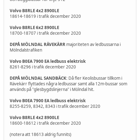
Volvo B8RLE 4x2 8900LE
18614-18619 i trafik december 2020
Volvo B8RLE 6x2 8900LE
18700-18707 i trafik december 2020
DEPÅ MÖLNDAL RÄVEKÄRR
majoriteten av ledbussarna i
Mölndalstrafiken
Volvo B0EA 7900 EA ledbuss elektrisk
8261-8296 i trafik december 2020
DEPÅ MÖLNDAL SANDBÄCK
: Då fler Keolisbussar tillkom i
Rävekärr flyttades några ledbussar samt alla 12m-bussar som
används på "glesbygdslinjerna" i Mölndal hit.
Volvo B0EA 7900 EA ledbuss elektrisk
8255-8259, 8342, 8343 i trafik december 2020
Volvo B8RLE 4x2 8900LE
18600-18612 i trafik december 2020
(notera att 18613 aldrig funnits)