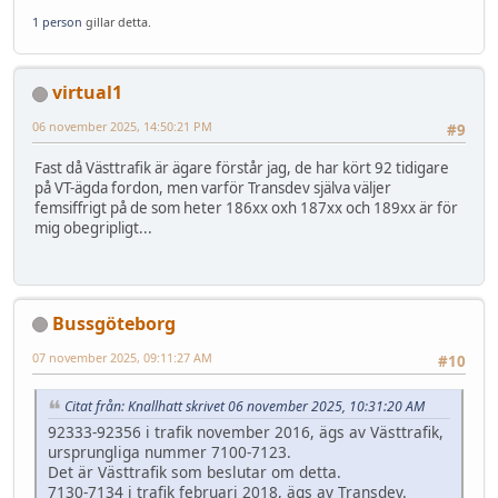
1 person
gillar detta.
virtual1
06 november 2025, 14:50:21 PM
#9
Fast då Västtrafik är ägare förstår jag, de har kört 92 tidigare
på VT-ägda fordon, men varför Transdev själva väljer
femsiffrigt på de som heter 186xx oxh 187xx och 189xx är för
mig obegripligt...
Bussgöteborg
07 november 2025, 09:11:27 AM
#10
Citat från: Knallhatt skrivet 06 november 2025, 10:31:20 AM
92333-92356 i trafik november 2016, ägs av Västtrafik,
ursprungliga nummer 7100-7123.
Det är Västtrafik som beslutar om detta.
7130-7134 i trafik februari 2018, ägs av Transdev.