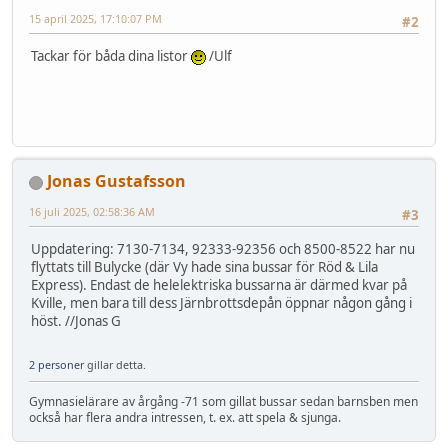
15 april 2025, 17:10:07 PM
#2
Tackar för båda dina listor
/Ulf
Jonas Gustafsson
16 juli 2025, 02:58:36 AM
#3
Uppdatering: 7130-7134, 92333-92356 och 8500-8522 har nu
flyttats till Bulycke (där Vy hade sina bussar för Röd & Lila
Express). Endast de helelektriska bussarna är därmed kvar på
Kville, men bara till dess Järnbrottsdepån öppnar någon gång i
höst. //Jonas G
2 personer
gillar detta.
Gymnasielärare av årgång -71 som gillat bussar sedan barnsben men
också har flera andra intressen, t. ex. att spela & sjunga.