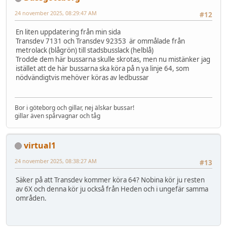
24 november 2025, 08:29:47 AM
#12
En liten uppdatering från min sida
Transdev 7131 och Transdev 92353 är ommålade från
metrolack (blågrön) till stadsbusslack (helblå)
Trodde dem här bussarna skulle skrotas, men nu mistänker jag
istället att de här bussarna ska köra på n ya linje 64, som
nödvändigtvis mehöver köras av ledbussar
Bor i göteborg och gillar, nej älskar bussar!
gillar även spårvagnar och tåg
virtual1
24 november 2025, 08:38:27 AM
#13
Säker på att Transdev kommer köra 64? Nobina kör ju resten
av 6X och denna kör ju också från Heden och i ungefär samma
områden.