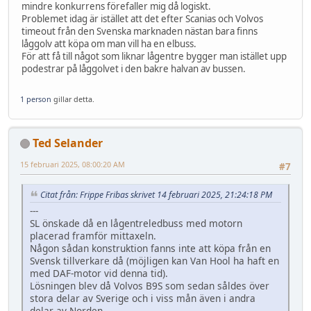
mindre konkurrens förefaller mig då logiskt.
Problemet idag är istället att det efter Scanias och Volvos
timeout från den Svenska marknaden nästan bara finns
låggolv att köpa om man vill ha en elbuss.
För att få till något som liknar lågentre bygger man istället upp
podestrar på låggolvet i den bakre halvan av bussen.
1 person
gillar detta.
Ted Selander
15 februari 2025, 08:00:20 AM
#7
Citat från: Frippe Fribas skrivet 14 februari 2025, 21:24:18 PM
---
SL önskade då en lågentreledbuss med motorn
placerad framför mittaxeln.
Någon sådan konstruktion fanns inte att köpa från en
Svensk tillverkare då (möjligen kan Van Hool ha haft en
med DAF-motor vid denna tid).
Lösningen blev då Volvos B9S som sedan såldes över
stora delar av Sverige och i viss mån även i andra
delar av Norden.