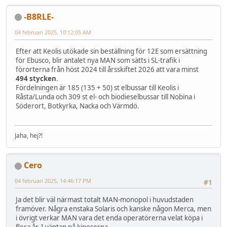
-B8RLE-
04 februari 2025, 10:12:05 AM
Efter att Keolis utökade sin beställning för 12E som ersättning
för Ebusco, blir antalet nya MAN som sätts i SL-trafik i
förorterna från höst 2024 till årsskiftet 2026 att vara minst
494 stycken
.
Fördelningen är 185 (135 + 50) st elbussar till Keolis i
Råsta/Lunda och 309 st el- och biodieselbussar till Nobina i
Söderort, Botkyrka, Nacka och Värmdö.
Jaha, hej?!
Cero
04 februari 2025, 14:46:17 PM
#1
Ja det blir väl närmast totalt MAN-monopol i huvudstaden
framöver. Några enstaka Solaris och kanske någon Merca, men
i övrigt verkar MAN vara det enda operatörerna velat köpa i