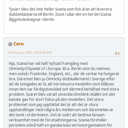
Tyvärr blev det inte heller Scania som fick äran att leverera
dubbeldäckarna till Berlin. Dock rullar det en hel del Scania
låggolvsledvagnar i Berlin.
Cero
04 februari 2025, 18:59:06 PM
#3
Nja, Scania har väl haft hyfsad framgång med
Omnicity/Citywide LF i Europa. Bl.a. Berlin som du nämner,
men också i Frankrike, England, etc., där de verkar ha fungerat
bra. Däremot blev ju Omnicity dödskallemärkt i Sverige efter
att de tvingades av SL att introducera modellen som blåbuss
innan den var färdigutvecklad och därmed behäftad med stora
problem. Svaret blev väl att utveckla Omnilink istället och det
kanske gav för stort fokus på den modellen. Det stora
problemet som jag uppfattat det är att det är stora
upphandlingar med några års mellanrum och däremellan är
det tomt i orderboken. Det är svårt att bedriva lönsam
verksamhet med de förutsättningarna. Scania förefaller
periodvis också haft en ganska kass serviceorganisation för