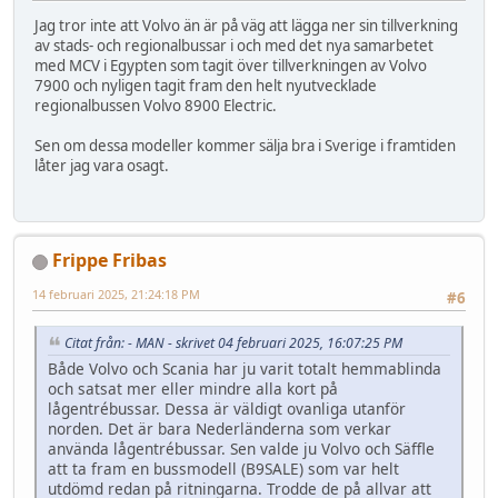
Jag tror inte att Volvo än är på väg att lägga ner sin tillverkning
av stads- och regionalbussar i och med det nya samarbetet
med MCV i Egypten som tagit över tillverkningen av Volvo
7900 och nyligen tagit fram den helt nyutvecklade
regionalbussen Volvo 8900 Electric.
Sen om dessa modeller kommer sälja bra i Sverige i framtiden
låter jag vara osagt.
Frippe Fribas
14 februari 2025, 21:24:18 PM
#6
Citat från: - MAN - skrivet 04 februari 2025, 16:07:25 PM
Både Volvo och Scania har ju varit totalt hemmablinda
och satsat mer eller mindre alla kort på
lågentrébussar. Dessa är väldigt ovanliga utanför
norden. Det är bara Nederländerna som verkar
använda lågentrébussar. Sen valde ju Volvo och Säffle
att ta fram en bussmodell (B9SALE) som var helt
utdömd redan på ritningarna. Trodde de på allvar att