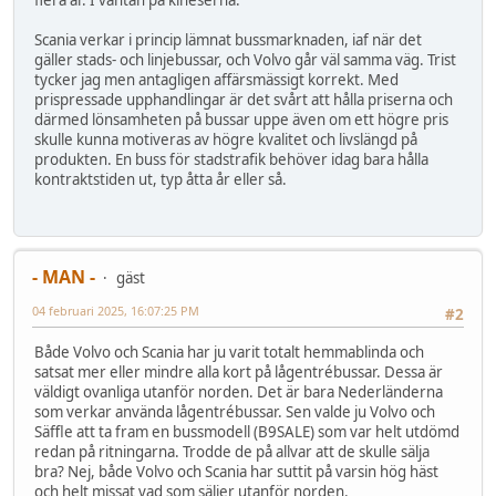
flera år. I väntan på kineserna.
Scania verkar i princip lämnat bussmarknaden, iaf när det
gäller stads- och linjebussar, och Volvo går väl samma väg. Trist
tycker jag men antagligen affärsmässigt korrekt. Med
prispressade upphandlingar är det svårt att hålla priserna och
därmed lönsamheten på bussar uppe även om ett högre pris
skulle kunna motiveras av högre kvalitet och livslängd på
produkten. En buss för stadstrafik behöver idag bara hålla
kontraktstiden ut, typ åtta år eller så.
- MAN -
gäst
04 februari 2025, 16:07:25 PM
#2
Både Volvo och Scania har ju varit totalt hemmablinda och
satsat mer eller mindre alla kort på lågentrébussar. Dessa är
väldigt ovanliga utanför norden. Det är bara Nederländerna
som verkar använda lågentrébussar. Sen valde ju Volvo och
Säffle att ta fram en bussmodell (B9SALE) som var helt utdömd
redan på ritningarna. Trodde de på allvar att de skulle sälja
bra? Nej, både Volvo och Scania har suttit på varsin hög häst
och helt missat vad som säljer utanför norden.