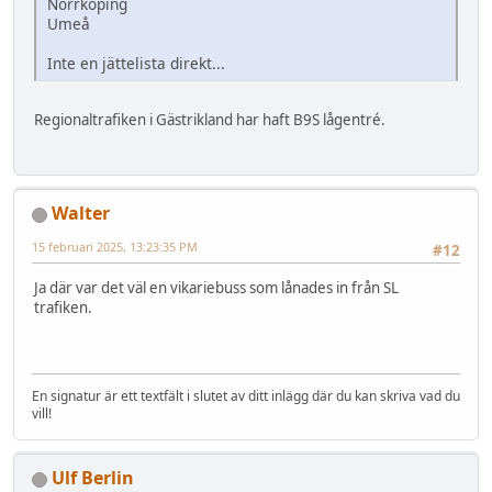
Norrköping
Umeå
Inte en jättelista direkt...
Regionaltrafiken i Gästrikland har haft B9S lågentré.
Walter
15 februari 2025, 13:23:35 PM
#12
Ja där var det väl en vikariebuss som lånades in från SL
trafiken.
En signatur är ett textfält i slutet av ditt inlägg där du kan skriva vad du
vill!
Ulf Berlin