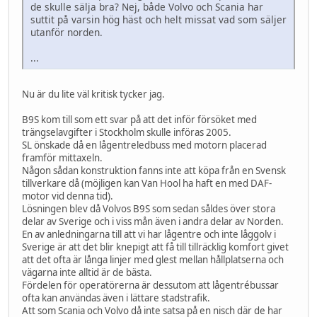
de skulle sälja bra? Nej, både Volvo och Scania har
suttit på varsin hög häst och helt missat vad som säljer
utanför norden.
...
Nu är du lite väl kritisk tycker jag.
B9S kom till som ett svar på att det inför försöket med
trängselavgifter i Stockholm skulle införas 2005.
SL önskade då en lågentreledbuss med motorn placerad
framför mittaxeln.
Någon sådan konstruktion fanns inte att köpa från en Svensk
tillverkare då (möjligen kan Van Hool ha haft en med DAF-
motor vid denna tid).
Lösningen blev då Volvos B9S som sedan såldes över stora
delar av Sverige och i viss mån även i andra delar av Norden.
En av anledningarna till att vi har lågentre och inte låggolv i
Sverige är att det blir knepigt att få till tillräcklig komfort givet
att det ofta är långa linjer med glest mellan hållplatserna och
vägarna inte alltid är de bästa.
Fördelen för operatörerna är dessutom att lågentrébussar
ofta kan användas även i lättare stadstrafik.
Att som Scania och Volvo då inte satsa på en nisch där de har