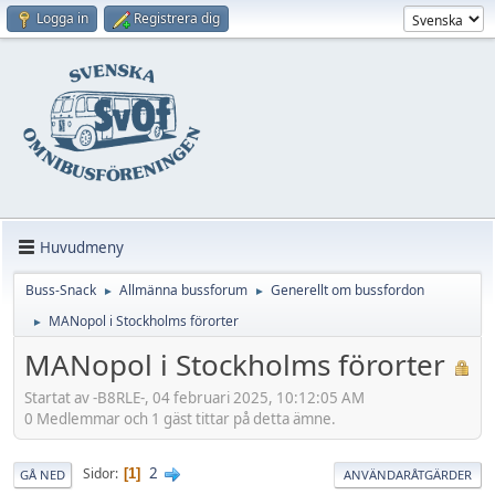
Logga in
Registrera dig
Huvudmeny
Buss-Snack
Allmänna bussforum
Generellt om bussfordon
►
►
MANopol i Stockholms förorter
►
MANopol i Stockholms förorter
Startat av -B8RLE-, 04 februari 2025, 10:12:05 AM
0 Medlemmar och 1 gäst tittar på detta ämne.
2
Sidor
1
GÅ NED
ANVÄNDARÅTGÄRDER