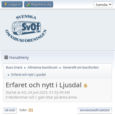
Logga in
Registrera dig
Huvudmeny
Buss-Snack
Allmänna bussforum
Generellt om bussfordon
►
►
Erfaret och nytt i Ljusdal
►
Erfaret och nytt i Ljusdal
Startat av AO, 24 juni 2025, 01:02:49 AM
0 Medlemmar och 1 gäst tittar på detta ämne.
Sidor
1
GÅ NED
ANVÄNDARÅTGÄRDER