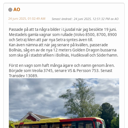
AO
24 juni 2025, 01:02:49 AM
Senast ändrad:
: 24 juni 2025, 12:51:32 PM av AO
Passade på att ta några bilder i Ljusdal när jag besökte 19 juni.
Mestadels gamla vagnar som rullade (Volvo 8500, 8700, 8900
och Setra) Men att par nya Setra syntes även till.
Kan även nämna att när jag senare på kvällen, passerade
Bollnäs, såg en av de nya 12 meters Golden Dragon bussarna
som ska gå i stadstrafiken i Bollnäs, Hudiksvall och Söderhamn.
Först en vagn som haft många ägare och namn genom åren.
Började som Veolia 3745, senare VS & Persson 753. Senast
Transdev 13089.