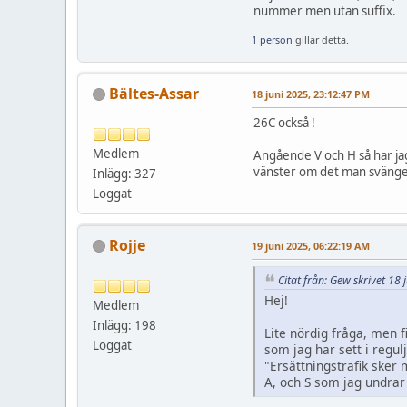
nummer men utan suffix.
1 person
gillar detta.
Bältes-Assar
18 juni 2025, 23:12:47 PM
26C också !
Medlem
Angående V och H så har jag
vänster om det man svänge
Inlägg: 327
Loggat
Rojje
19 juni 2025, 06:22:19 AM
Citat från: Gew skrivet 18
Hej!
Medlem
Inlägg: 198
Lite nördig fråga, men f
Loggat
som jag har sett i regu
"Ersättningstrafik sker 
A, och S som jag undrar 