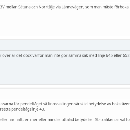
53V mellan Sätuna och Norrtälje via Lännavägen, som man måste förboka 
 över är det dock varför man inte gör samma sak med linje 645 eller 652.
ssarna för pendeltåget så finns väl ingen särskild betydelse av bokstävern
rsätta pendeltågslinje 43.
ller har haft, en mer eller mindre uttalad betydelse i SL-trafiken är väl fö