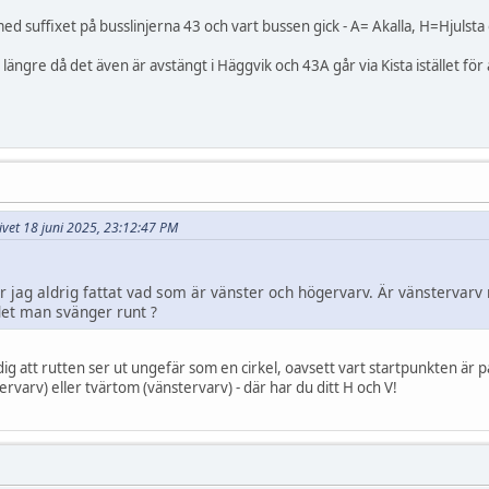
med suffixet på busslinjerna 43 och vart bussen gick - A= Akalla, H=Hjulst
 längre då det även är avstängt i Häggvik och 43A går via Kista istället för
rivet 18 juni 2025, 23:12:47 PM
 jag aldrig fattat vad som är vänster och högervarv. Är vänstervarv 
det man svänger runt ?
g att rutten ser ut ungefär som en cirkel, oavsett vart startpunkten är på e
rvarv) eller tvärtom (vänstervarv) - där har du ditt H och V!