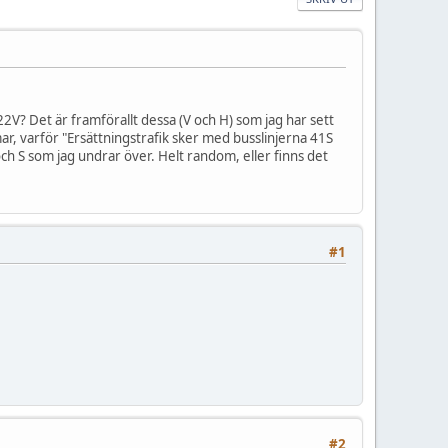
22V? Det är framförallt dessa (V och H) som jag har sett
r, varför "Ersättningstrafik sker med busslinjerna 41S
 och S som jag undrar över. Helt random, eller finns det
#1
#2