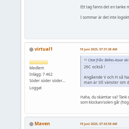
Ett tag fanns det en tanke 
I sommar är det inte logiskt
virtual1
19 juni 2025, 07:31:38 AM
Citat från: Bältes-Assar sk
26C också !
Medlem
Inlägg: 7 462
Angående V och H så har
Söder söder söder...
man är till vänster om 
Loggat
Haha, du skämtar va? Tänk di
som klockan/solen går (höge
Maven
19 juni 2025, 07:43:58 AM