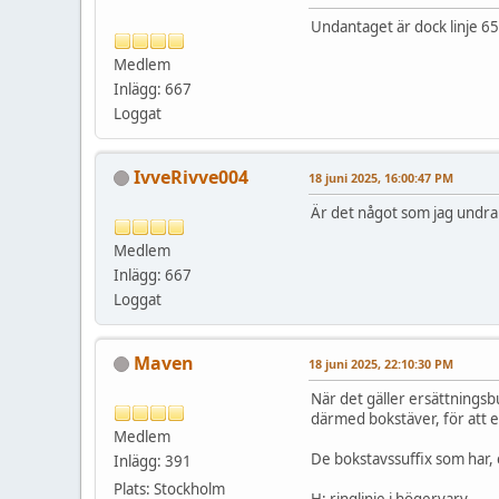
Undantaget är dock linje 6
Medlem
Inlägg: 667
Loggat
IvveRivve004
18 juni 2025, 16:00:47 PM
Är det något som jag undrar
Medlem
Inlägg: 667
Loggat
Maven
18 juni 2025, 22:10:30 PM
När det gäller ersättningsbu
därmed bokstäver, för att e
Medlem
De bokstavssuffix som har, e
Inlägg: 391
Plats: Stockholm
H: ringlinje i högervarv