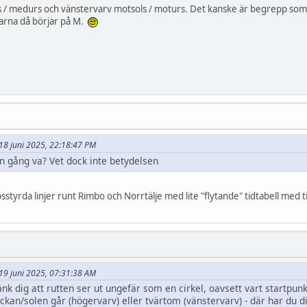
 / medurs och vänstervarv motsols / moturs. Det kanske är begrepp som a
garna då börjar på M.
t 18 juni 2025, 22:18:47 PM
ån gång va? Vet dock inte betydelsen
styrda linjer runt Rimbo och Norrtälje med lite "flytande" tidtabell med t
t 19 juni 2025, 07:31:38 AM
k dig att rutten ser ut ungefär som en cirkel, oavsett vart startpunkt
ockan/solen går (högervarv) eller tvärtom (vänstervarv) - där har du d