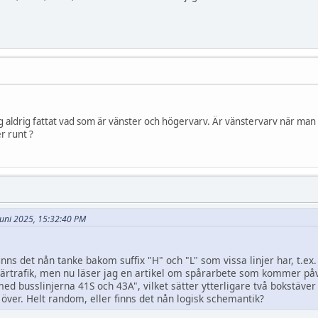
 aldrig fattat vad som är vänster och högervarv. Är vänstervarv när man s
r runt ?
 juni 2025, 15:32:40 PM
inns det nån tanke bakom suffix "H" och "L" som vissa linjer har, t.e
ljärtrafik, men nu läser jag en artikel om spårarbete som kommer p
med busslinjerna 41S och 43A", vilket sätter ytterligare två bokstäver 
över. Helt random, eller finns det nån logisk schemantik?