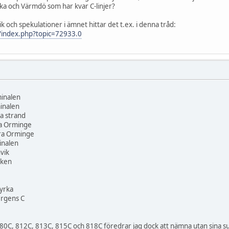
ka och Värmdö som har kvar C-linjer?
ik och spekulationer i ämnet hittar det t.ex. i denna tråd:
/index.php?topic=72933.0
minalen
inalen
a strand
ra Orminge
tra Orminge
inalen
vik
cken
yrka
ergens C
0C, 812C, 813C, 815C och 818C föredrar jag dock att nämna utan sina suf