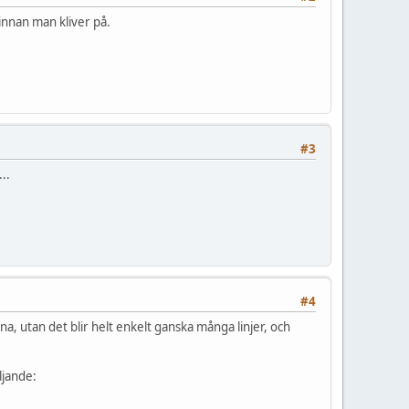
innan man kliver på.
#3
..
#4
a, utan det blir helt enkelt ganska många linjer, och
ljande: