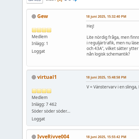
Gew
18 juni 2025, 15:32:40 PM
Hej!
Medlem
Lite nördig fråga, men finns
i reguljärtrafik, men nu lä
Inlägg: 1
och 43A", vilket sätter ytte
Loggat
nån logisk schemantik?
virtual1
18 juni 2025, 15:48:58 PM
V = Vänstervarv i en slinga
Medlem
Inlägg: 7 462
Söder söder söder...
Loggat
IvveRivve004
18 juni 2025, 15:55:42 PM