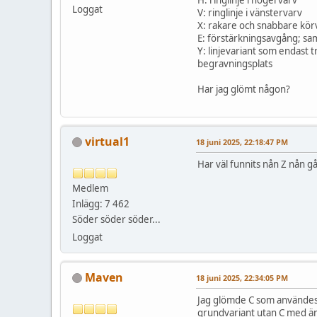
Loggat
V: ringlinje i vänstervarv
X: rakare och snabbare körv
E: förstärkningsavgång; sa
Y: linjevariant som endast tr
begravningsplats
Har jag glömt någon?
virtual1
18 juni 2025, 22:18:47 PM
Har väl funnits nån Z nån g
Medlem
Inlägg: 7 462
Söder söder söder...
Loggat
Maven
18 juni 2025, 22:34:05 PM
Jag glömde C som användes p
grundvariant utan C med ändh