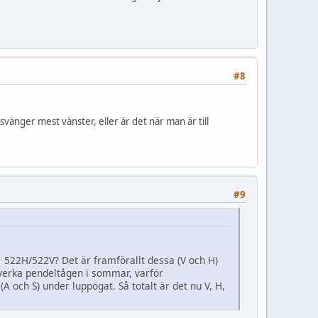
#8
vänger mest vänster, eller är det när man är till
#9
x. 522H/522V? Det är framförallt dessa (V och H)
åverka pendeltågen i sommar, varför
(A och S) under luppögat. Så totalt är det nu V, H,