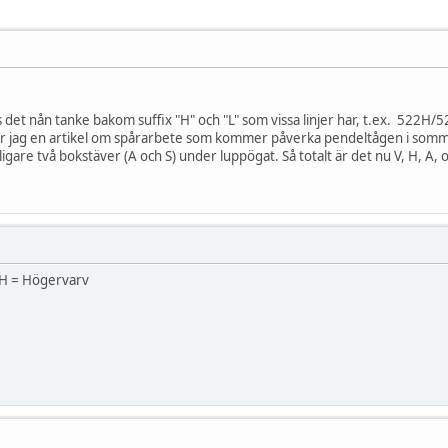
 det nån tanke bakom suffix "H" och "L" som vissa linjer har, t.ex. 522H/5
ser jag en artikel om spårarbete som kommer påverka pendeltågen i somma
rligare två bokstäver (A och S) under luppögat. Så totalt är det nu V, H, A,
, H = Högervarv