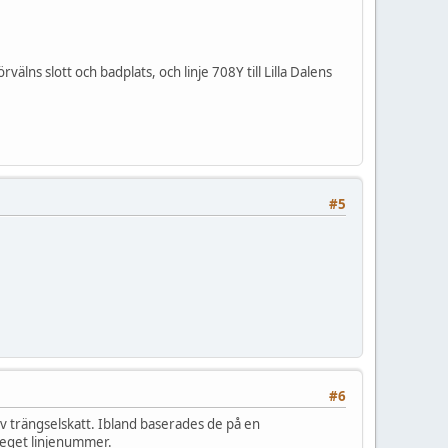
välns slott och badplats, och linje 708Y till Lilla Dalens
#5
#6
av trängselskatt. Ibland baserades de på en
t eget linjenummer.