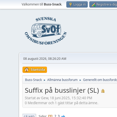
Välkommen till
Buss-Snack
.
Logga in
Registrera dig
08 augusti 2026, 08:26:20 AM
Startsida
Buss-Snack
Allmänna bussforum
Generellt om bussford
►
►
Suffix på busslinjer (SL)
Startat av Gew, 18 juni 2025, 15:32:40 PM
0 Medlemmar och 1 gäst tittar på detta ämne.
2
3
Sidor
1
GÅ NED