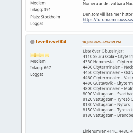
Medlem
Numera är det väl bara Nac
Inlägg: 391
Den som vill läsa mer histor
Plats: Stockholm
https://forum.omnibuss.se
Loggat
IvveRivve004
18 juni 2025, 22:47:59 PM
Lista över C-busslinjer:
411C Skuru skola – Cityter
Medlem
435C Hemmesta – Cityterm
443C Cityterminalen – Nack
Inlägg: 667
445C Cityterminalen – Öst
Loggat
446C Cityterminalen – Väs
448C Gustavsvik – Cityterm
480C Cityterminalen – Möln
809C Vattugatan – Svartbä
812C Vattugatan – Tyresö C
813C Vattugatan – Nyfors
815C Vattugatan – Tyresö k
818C Vattugatan – Brandb
Linjenumren 411C, 448C, 48