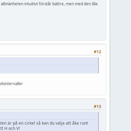
llmänheten intuitivt förstår bättre, men med den lilla
#12
idsintervaller
#13
en är på en cirkel så kan du välja att åka runt
itt H och V!