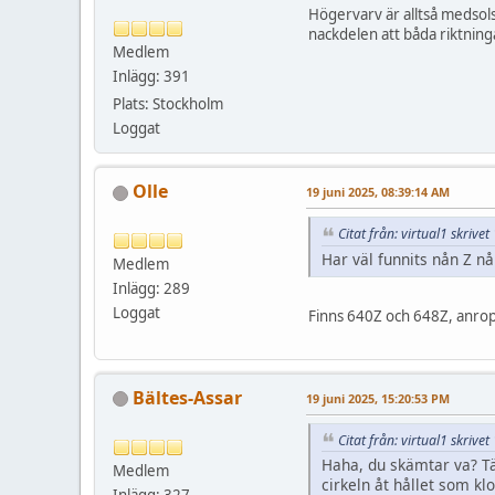
Högervarv är alltså medsols
nackdelen att båda riktnin
Medlem
Inlägg: 391
Plats: Stockholm
Loggat
Olle
19 juni 2025, 08:39:14 AM
Citat från: virtual1 skrive
Har väl funnits nån Z n
Medlem
Inlägg: 289
Loggat
Finns 640Z och 648Z, anrops
Bältes-Assar
19 juni 2025, 15:20:53 PM
Citat från: virtual1 skrive
Haha, du skämtar va? Tän
Medlem
cirkeln åt hållet som kl
Inlägg: 327