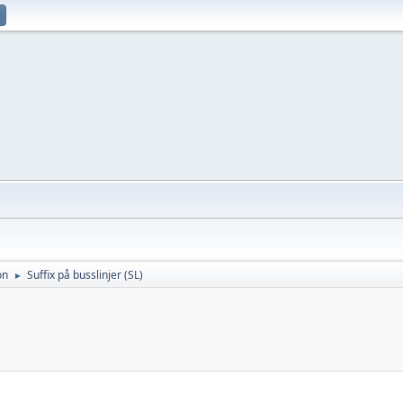
on
Suffix på busslinjer (SL)
►