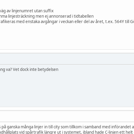
äg av linjenumret utan suffix
mma linjesträckning men ej annonserad i tidtabellen
afikeras med enstaka avgångar i veckan eller del av året, t.ex. 564Y till Gör
ång va? Vet dock inte betydelsen
å ganska många linjer in till city som tillkom i samband med införandet 
ållplats vid spårtrafik längre ut i systemet, ibland hade C-linjen ett hel