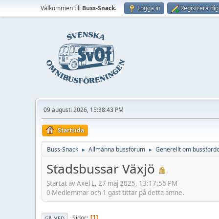
Välkommen till
Buss-Snack
.
Logga in
Registrera dig
09 augusti 2026, 15:38:43 PM
Startsida
Buss-Snack
Allmänna bussforum
Generellt om bussford
►
►
Stadsbussar Växjö
Startat av Axel L, 27 maj 2025, 13:17:56 PM
0 Medlemmar och 1 gäst tittar på detta ämne.
Sidor
1
GÅ NED