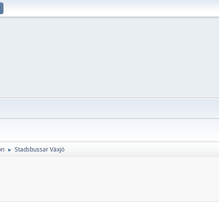
on
Stadsbussar Växjö
►