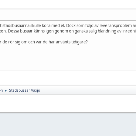
tt stadsbusaarna skulle köra med el. Dock som följd av leveransproblem anvä
iken. Dessa busaar känns igen genom en ganska salig blandning av inredn
 de rör sig om och var de har använts tidigare?
on
Stadsbussar Växjö
►