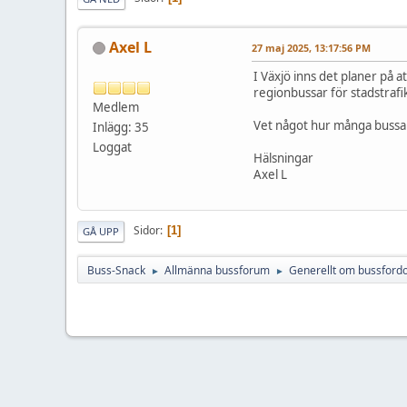
Axel L
27 maj 2025, 13:17:56 PM
I Växjö inns det planer på a
regionbussar för stadstraf
Medlem
Vet något hur många bussar
Inlägg: 35
Loggat
Hälsningar
Axel L
Sidor
1
GÅ UPP
Buss-Snack
Allmänna bussforum
Generellt om bussford
►
►