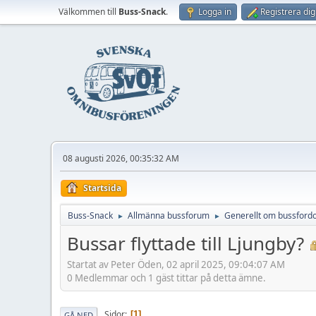
Välkommen till
Buss-Snack
.
Logga in
Registrera dig
08 augusti 2026, 00:35:32 AM
Startsida
Buss-Snack
Allmänna bussforum
Generellt om bussford
►
►
Bussar flyttade till Ljungby?
Startat av Peter Öden, 02 april 2025, 09:04:07 AM
0 Medlemmar och 1 gäst tittar på detta ämne.
Sidor
1
GÅ NED