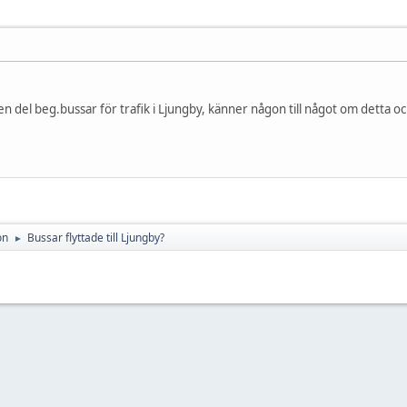
n del beg.bussar för trafik i Ljungby, känner någon till något om detta och i
on
Bussar flyttade till Ljungby?
►