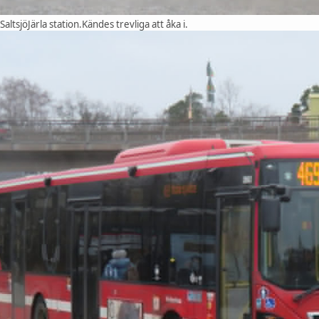
altsjöJärla station.Kändes trevliga att åka i.