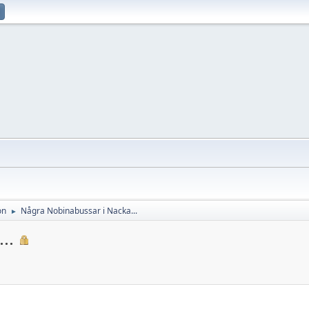
on
Några Nobinabussar i Nacka...
►
..