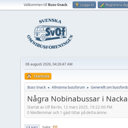
Välkommen till
Buss-Snack
.
Logga in
Registrera dig
08 augusti 2026, 04:26:47 AM
Startsida
Buss-Snack
Allmänna bussforum
Generellt om bussford
►
►
Några Nobinabussar i Nacka.
Startat av Ulf Berlin, 12 mars 2025, 19:22:00 PM
0 Medlemmar och 1 gäst tittar på detta ämne.
Sidor
1
GÅ NED