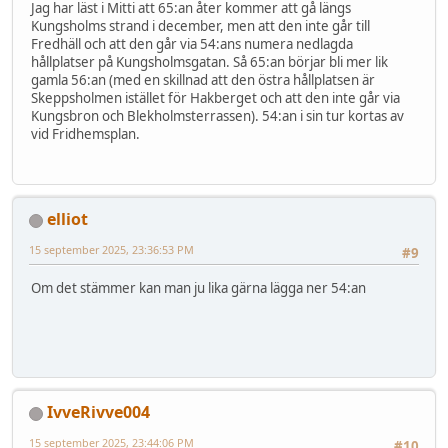
Jag har läst i Mitti att 65:an åter kommer att gå längs
Kungsholms strand i december, men att den inte går till
Fredhäll och att den går via 54:ans numera nedlagda
hållplatser på Kungsholmsgatan. Så 65:an börjar bli mer lik
gamla 56:an (med en skillnad att den östra hållplatsen är
Skeppsholmen istället för Hakberget och att den inte går via
Kungsbron och Blekholmsterrassen). 54:an i sin tur kortas av
vid Fridhemsplan.
elliot
15 september 2025, 23:36:53 PM
#9
Om det stämmer kan man ju lika gärna lägga ner 54:an
IvveRivve004
15 september 2025, 23:44:06 PM
#10