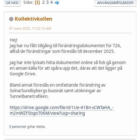
2
3
4
Sidor
1
GÅ NED
ANVÄNDARÅTGÄRDER
Kollektivkollen
07 mars 2025, 11:52:15 AM
Hej!
Jag har nu fått tillgång till förändringsdokumentet för T26,
alltså de förändringar som föreslås till december 2025.
Jag har inte lyckats hitta dokumentet online så fick gå genom
en annan källa för att spåra upp det, därav att det ligger på
Google Drive.
Bland annat föreslås en omfattande förändring av
Solna/Sundbybergs bussnät samt utökningar av
Tunnelbanetrafiken.
https://drive.google.com/file/d/1Ue-41Bn-sCWTaHA_-
m2mWZFStspcT06M/view?usp=sharing
3 personer
gillar detta.