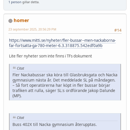
1 person
gillar detta.
homer
23 september 2025, 20:56:29 PM
#14
https://www.mitti.se/nyheter/fler-bussar--men-nackaborna-
far-fortsatta-ga-780-meter-6.3.318875.542edf0a9b
Lite fler nyheter som inte finns i TFs dokument
Citat
Fler Nackabussar ska köra till Glasbruksgata och Nacka
gymnasium nästa år. Det meddelade SL på måndagen.
– Så fort operatörerna har köpt in fler bussar börjar
trafiken att rulla, säger SL:s ordförande Jakop Dalunde
(MP).
Citat
Buss 402X till Nacka gymnasium återupptas.