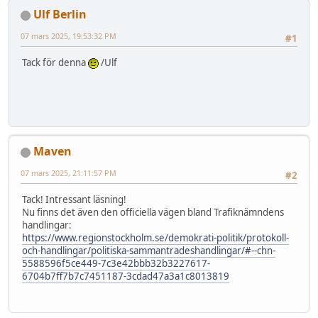
Ulf Berlin
07 mars 2025, 19:53:32 PM
#1
Tack för denna
/Ulf
Maven
07 mars 2025, 21:11:57 PM
#2
Tack! Intressant läsning!
Nu finns det även den officiella vägen bland Trafiknämndens
handlingar:
https://www.regionstockholm.se/demokrati-politik/protokoll-
och-handlingar/politiska-sammantradeshandlingar/#--chn-
5588596f5ce449-7c3e42bbb32b3227617-
6704b7ff7b7c7451187-3cdad47a3a1c8013819