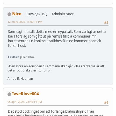
Nico
Шумадинац
Administrator
12 mars 2025, 13:00:16 PM
#5
Som sagt... ta allt detta med en nypa salt. Som vanligt är detta
bara förslag som gått ut på remiss till bla kommuner mfl.
intressenter. En konkret trafikbeställning kommer normalt
först i höst.
1 person
gillar detta.
»Den stora anledningen till att människan går vilse i tankarna är att
det är outforskat territorium.«
Alfred E. Neuman
IvveRivve004
05 april 2025, 23:46:14 PM
#6
Det stod dock inget om att förlänga blåbusslinje 6 från