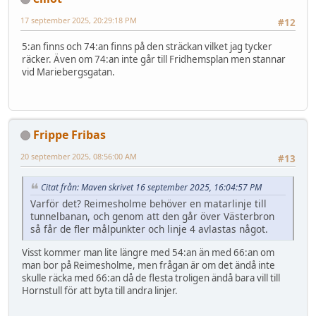
17 september 2025, 20:29:18 PM
#12
5:an finns och 74:an finns på den sträckan vilket jag tycker
räcker. Även om 74:an inte går till Fridhemsplan men stannar
vid Mariebergsgatan.
Frippe Fribas
20 september 2025, 08:56:00 AM
#13
Citat från: Maven skrivet 16 september 2025, 16:04:57 PM
Varför det? Reimesholme behöver en matarlinje till
tunnelbanan, och genom att den går över Västerbron
så får de fler målpunkter och linje 4 avlastas något.
Visst kommer man lite längre med 54:an än med 66:an om
man bor på Reimesholme, men frågan är om det ändå inte
skulle räcka med 66:an då de flesta troligen ändå bara vill till
Hornstull för att byta till andra linjer.