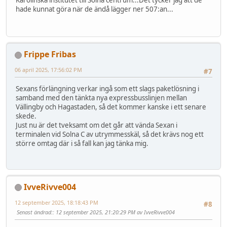
Karolinska institutet till Solna centrum...Det tycker jag att de
hade kunnat göra när de ändå lägger ner 507:an...
Frippe Fribas
06 april 2025, 17:56:02 PM
#7
Sexans förlängning verkar ingå som ett slags paketlösning i
samband med den tänkta nya expressbusslinjen mellan
Vällingby och Hagastaden, så det kommer kanske i ett senare
skede.
Just nu är det tveksamt om det går att vända Sexan i
terminalen vid Solna C av utrymmesskäl, så det krävs nog ett
större omtag där i så fall kan jag tänka mig.
IvveRivve004
12 september 2025, 18:18:43 PM
#8
Senast ändrad:
: 12 september 2025, 21:20:29 PM av IvveRivve004