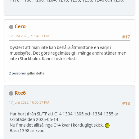
Cero
12 juni 2025, 21:54:57 PM
#17
Dystert att man inte kan behålla åtminstone en vagn i
museisyfte. Det görs regelmässigt i många andra städer men
inte i Stockholm. Känns historielöst.
2 personer
gillar detta.
Rte6
17 juni 2025, 16:00:37 PM
#18
Har hört ifrån SL/TF att C14 1304-1305 och 1354-1355 är
skrotade den 2025-05-14.
Nu finns det alltså inga C14 kvar i kördugligt skick.
Bara 1398 är kvar.