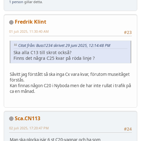
1 person
gillar detta.
Fredrik Klint
01 juli 2025, 11:30:40 AM
#23
Citat från: Buss1234 skrivet 29 juni 2025, 12:14:48 PM
Ska alla C13 till skrot också?
Finns det några C25 kvar på röda linje ?
Såvitt jag förstått så ska inga Cx vara kvar, förutom museitåget
förstås.
Kan finnas någon C20 i Nyboda men de har inte rullat i trafik på
ca en månad.
Sca.CN113
02 juli 2025, 17:20:47 PM
#24
Man ska plocka isär 6 st C20-vagnar och ha som