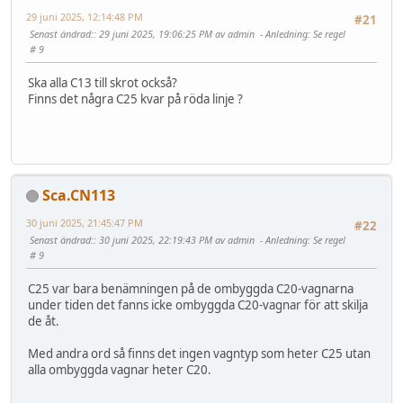
29 juni 2025, 12:14:48 PM
#21
Senast ändrad:
: 29 juni 2025, 19:06:25 PM av admin
Anledning
: Se regel
# 9
Ska alla C13 till skrot också?
Finns det några C25 kvar på röda linje ?
Sca.CN113
30 juni 2025, 21:45:47 PM
#22
Senast ändrad:
: 30 juni 2025, 22:19:43 PM av admin
Anledning
: Se regel
# 9
C25 var bara benämningen på de ombyggda C20-vagnarna
under tiden det fanns icke ombyggda C20-vagnar för att skilja
de åt.
Med andra ord så finns det ingen vagntyp som heter C25 utan
alla ombyggda vagnar heter C20.