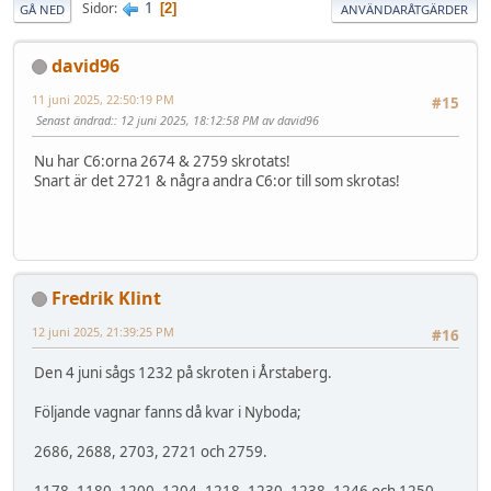
1
Sidor
2
GÅ NED
ANVÄNDARÅTGÄRDER
david96
11 juni 2025, 22:50:19 PM
#15
Senast ändrad:
: 12 juni 2025, 18:12:58 PM av david96
Nu har C6:orna 2674 & 2759 skrotats!
Snart är det 2721 & några andra C6:or till som skrotas!
Fredrik Klint
12 juni 2025, 21:39:25 PM
#16
Den 4 juni sågs 1232 på skroten i Årstaberg.
Följande vagnar fanns då kvar i Nyboda;
2686, 2688, 2703, 2721 och 2759.
1178, 1180, 1200, 1204, 1218, 1230, 1238, 1246 och 1250.