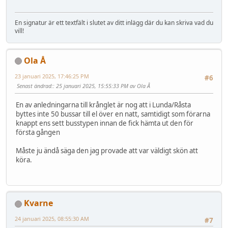
En signatur är ett textfält i slutet av ditt inlägg där du kan skriva vad du
vill!
Ola Å
23 januari 2025, 17:46:25 PM
#6
Senast ändrad:
: 25 januari 2025, 15:55:33 PM av Ola Å
En av anledningarna till krånglet är nog att i Lunda/Råsta
byttes inte 50 bussar till el över en natt, samtidigt som förarna
knappt ens sett busstypen innan de fick hämta ut den för
första gången
Måste ju ändå säga den jag provade att var väldigt skön att
köra.
Kvarne
24 januari 2025, 08:55:30 AM
#7