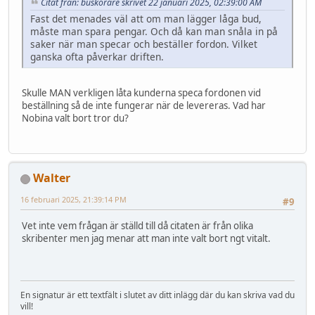
Citat från: buskörare skrivet 22 januari 2025, 02:39:00 AM
Fast det menades väl att om man lägger låga bud,
måste man spara pengar. Och då kan man snåla in på
saker när man specar och beställer fordon. Vilket
ganska ofta påverkar driften.
Skulle MAN verkligen låta kunderna speca fordonen vid
beställning så de inte fungerar när de levereras. Vad har
Nobina valt bort tror du?
Walter
16 februari 2025, 21:39:14 PM
#9
Vet inte vem frågan är ställd till då citaten är från olika
skribenter men jag menar att man inte valt bort ngt vitalt.
En signatur är ett textfält i slutet av ditt inlägg där du kan skriva vad du
vill!