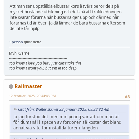
Att man ser uppställda elbussar kors å tvärs beror dels på
mycket bristande utbildning och dels på att trafikledningen
inte svarar förarna när bussarna ger upp och därmed när
förarnas tid är över -Ja då lämnar de bara bussarna eftersom
de inte får hjälp.
1 person
gillar detta.
Mvh Kvarne
-----------------------------------------------
You know I love you but I just can't take this
You know I want you, but I'm in too deep
Railmaster
12 februari 2025, 20:44:43 PM
#8
Citat från: Walter skrivet 22 januari 2025, 09:22:32 AM
Jo jag förstod det men min poäng var att om man är
för dumsnål i specen av fordonen så kostar det bland
annat via vite för inställda turer i längden