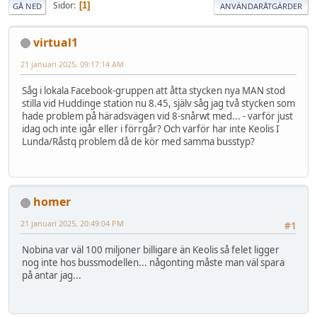
Sidor
1
GÅ NED
ANVÄNDARÅTGÄRDER
virtual1
21 januari 2025, 09:17:14 AM
Såg i lokala Facebook-gruppen att åtta stycken nya MAN stod
stilla vid Huddinge station nu 8.45, själv såg jag två stycken som
hade problem på häradsvägen vid 8-snårwt med... - varför just
idag och inte igår eller i förrgår? Och varför har inte Keolis I
Lunda/Råstq problem då de kör med samma busstyp?
homer
21 januari 2025, 20:49:04 PM
#1
Nobina var väl 100 miljoner billigare än Keolis så felet ligger
nog inte hos bussmodellen... någonting måste man väl spara
på antar jag...