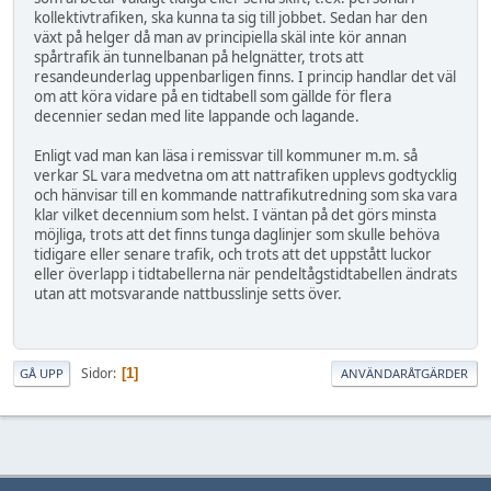
kollektivtrafiken, ska kunna ta sig till jobbet. Sedan har den
växt på helger då man av principiella skäl inte kör annan
spårtrafik än tunnelbanan på helgnätter, trots att
resandeunderlag uppenbarligen finns. I princip handlar det väl
om att köra vidare på en tidtabell som gällde för flera
decennier sedan med lite lappande och lagande.
Enligt vad man kan läsa i remissvar till kommuner m.m. så
verkar SL vara medvetna om att nattrafiken upplevs godtycklig
och hänvisar till en kommande nattrafikutredning som ska vara
klar vilket decennium som helst. I väntan på det görs minsta
möjliga, trots att det finns tunga daglinjer som skulle behöva
tidigare eller senare trafik, och trots att det uppstått luckor
eller överlapp i tidtabellerna när pendeltågstidtabellen ändrats
utan att motsvarande nattbusslinje setts över.
Sidor
1
GÅ UPP
ANVÄNDARÅTGÄRDER