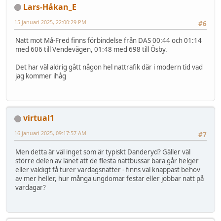
Lars-Håkan_E
15 januari 2025, 22:00:29 PM
#6
Natt mot Må-Fred finns förbindelse från DAS 00:44 och 01:14
med 606 till Vendevägen, 01:48 med 698 till Ösby.
Det har väl aldrig gått någon hel nattrafik där i modern tid vad
jag kommer ihåg
virtual1
16 januari 2025, 09:17:57 AM
#7
Men detta är väl inget som är typiskt Danderyd? Gäller väl
större delen av länet att de flesta nattbussar bara går helger
eller väldigt få turer vardagsnätter - finns väl knappast behov
av mer heller, hur många ungdomar festar eller jobbar natt på
vardagar?