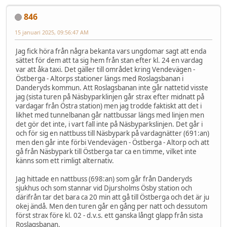
846
15 januari 2025, 09:56:47 AM
Jag fick höra från några bekanta vars ungdomar sagt att enda
sättet för dem att ta sig hem från stan efter kl. 24 en vardag
var att åka taxi. Det gäller till området kring Vendevägen -
Östberga - Altorps stationer längs med Roslagsbanan i
Danderyds kommun. Att Roslagsbanan inte går nattetid visste
jag (sista turen på Näsbyparklinjen går strax efter midnatt på
vardagar från Östra station) men jag trodde faktiskt att det i
likhet med tunnelbanan går nattbussar längs med linjen men
det gör det inte, i vart fall inte på Näsbyparkslinjen. Det går i
och för sig en nattbuss till Näsbypark på vardagnätter (691:an)
men den går inte förbi Vendevägen - Östberga - Altorp och att
gå från Näsbypark till Östberga tar ca en timme, vilket inte
känns som ett rimligt alternativ.
Jag hittade en nattbuss (698:an) som går från Danderyds
sjukhus och som stannar vid Djursholms Ösby station och
därifrån tar det bara ca 20 min att gå till Östberga och det är ju
okej ändå. Men den turen går en gång per natt och dessutom
först strax före kl. 02 - d.v.s. ett ganska långt glapp från sista
Roslagsbanan.