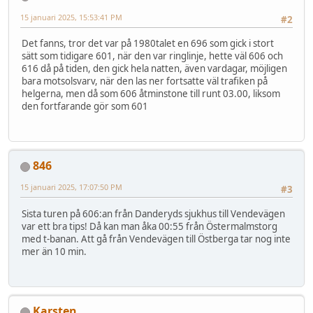
15 januari 2025, 15:53:41 PM
#2
Det fanns, tror det var på 1980talet en 696 som gick i stort
sätt som tidigare 601, när den var ringlinje, hette väl 606 och
616 då på tiden, den gick hela natten, även vardagar, möjligen
bara motsolsvarv, när den las ner fortsatte väl trafiken på
helgerna, men då som 606 åtminstone till runt 03.00, liksom
den fortfarande gör som 601
846
15 januari 2025, 17:07:50 PM
#3
Sista turen på 606:an från Danderyds sjukhus till Vendevägen
var ett bra tips! Då kan man åka 00:55 från Östermalmstorg
med t-banan. Att gå från Vendevägen till Östberga tar nog inte
mer än 10 min.
Karsten