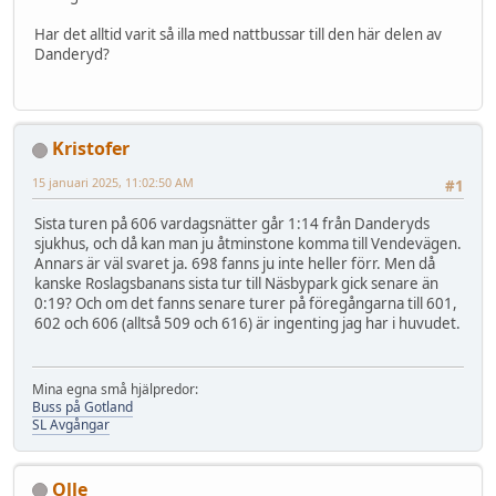
Har det alltid varit så illa med nattbussar till den här delen av
Danderyd?
Kristofer
15 januari 2025, 11:02:50 AM
#1
Sista turen på 606 vardagsnätter går 1:14 från Danderyds
sjukhus, och då kan man ju åtminstone komma till Vendevägen.
Annars är väl svaret ja. 698 fanns ju inte heller förr. Men då
kanske Roslagsbanans sista tur till Näsbypark gick senare än
0:19? Och om det fanns senare turer på föregångarna till 601,
602 och 606 (alltså 509 och 616) är ingenting jag har i huvudet.
Mina egna små hjälpredor:
Buss på Gotland
SL Avgångar
Olle