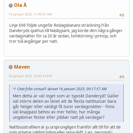
Ola Å
19 januari 2025, 11:43:57 AM
#8
Linje 696 följde ungefär Roslagsbanans sträckning från
Danderyds sjukhus till Näsbypark, jag körde den några gånger
vardagsnätter för ca 20 år sedan, tomkörning i princip, och
tror två avgångar per natt.
Maven
20 januari 2025, 22:42:14 PM
#9
Citat från: virtual1 skrivet 16 januari 2025, 09:17:57 AM
Men detta är väl inget som är typiskt Danderyd? Gäller
väl större delen av länet att de flesta nattbussar bara
går helger eller väldigt få turer vardagsnätter - finns
väl knappast behov av mer heller, hur många
ungdomar festar eller jobbar natt på vardagar?
Nattbusstrafiken är ju ursprungligen framför allt till för att de
som arbetar väldigt tidiga eller sena skift, t.ex. personal i