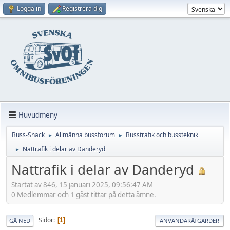
Logga in
Registrera dig
Huvudmeny
Buss-Snack
Allmänna bussforum
Busstrafik och bussteknik
►
►
Nattrafik i delar av Danderyd
►
Nattrafik i delar av Danderyd
Startat av 846, 15 januari 2025, 09:56:47 AM
0 Medlemmar och 1 gäst tittar på detta ämne.
Sidor
1
GÅ NED
ANVÄNDARÅTGÄRDER