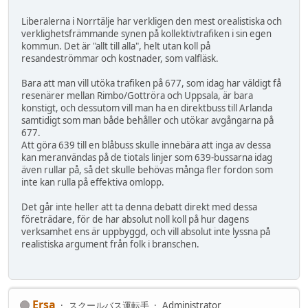
Liberalerna i Norrtälje har verkligen den mest orealistiska och
verklighetsfrämmande synen på kollektivtrafiken i sin egen
kommun. Det är "allt till alla", helt utan koll på
resandeströmmar och kostnader, som valfläsk.
Bara att man vill utöka trafiken på 677, som idag har väldigt få
resenärer mellan Rimbo/Gottröra och Uppsala, är bara
konstigt, och dessutom vill man ha en direktbuss till Arlanda
samtidigt som man både behåller och utökar avgångarna på
677.
Att göra 639 till en blåbuss skulle innebära att inga av dessa
kan meranvändas på de tiotals linjer som 639-bussarna idag
även rullar på, så det skulle behövas många fler fordon som
inte kan rulla på effektiva omlopp.
Det går inte heller att ta denna debatt direkt med dessa
företrädare, för de har absolut noll koll på hur dagens
verksamhet ens är uppbyggd, och vill absolut inte lyssna på
realistiska argument från folk i branschen.
Ersa
スクールバス運転手
Administrator