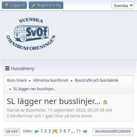
Logga in
Registrera dig
Huvudmeny
Buss-Snack
Allmänna bussforum
Busstrafik och bussteknik
►
►
SL lägger ner busslinjer...
►
SL lägger ner busslinjer...
Startat av Bussmicke, 15 september 2023, 09:20:38 AM
0 Medlemmar och 1 gäst tittar på detta ämne.
1
2
3
5
6
7
...
11
Sidor
4
GÅ NED
ANVÄNDARÅTGÄRDER