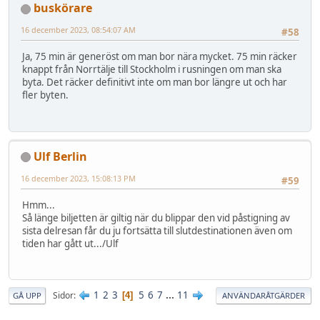
buskörare
16 december 2023, 08:54:07 AM
#58
Ja, 75 min är generöst om man bor nära mycket. 75 min räcker
knappt från Norrtälje till Stockholm i rusningen om man ska
byta. Det räcker definitivt inte om man bor längre ut och har
fler byten.
Ulf Berlin
16 december 2023, 15:08:13 PM
#59
Hmm...
Så länge biljetten är giltig när du blippar den vid påstigning av
sista delresan får du ju fortsätta till slutdestinationen även om
tiden har gått ut.../Ulf
1
2
3
5
6
7
...
11
Sidor
4
GÅ UPP
ANVÄNDARÅTGÄRDER