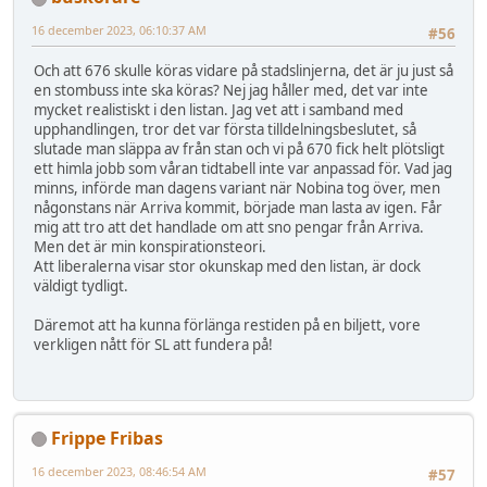
16 december 2023, 06:10:37 AM
#56
Och att 676 skulle köras vidare på stadslinjerna, det är ju just så
en stombuss inte ska köras? Nej jag håller med, det var inte
mycket realistiskt i den listan. Jag vet att i samband med
upphandlingen, tror det var första tilldelningsbeslutet, så
slutade man släppa av från stan och vi på 670 fick helt plötsligt
ett himla jobb som våran tidtabell inte var anpassad för. Vad jag
minns, införde man dagens variant när Nobina tog över, men
någonstans när Arriva kommit, började man lasta av igen. Får
mig att tro att det handlade om att sno pengar från Arriva.
Men det är min konspirationsteori.
Att liberalerna visar stor okunskap med den listan, är dock
väldigt tydligt.
Däremot att ha kunna förlänga restiden på en biljett, vore
verkligen nått för SL att fundera på!
Frippe Fribas
16 december 2023, 08:46:54 AM
#57