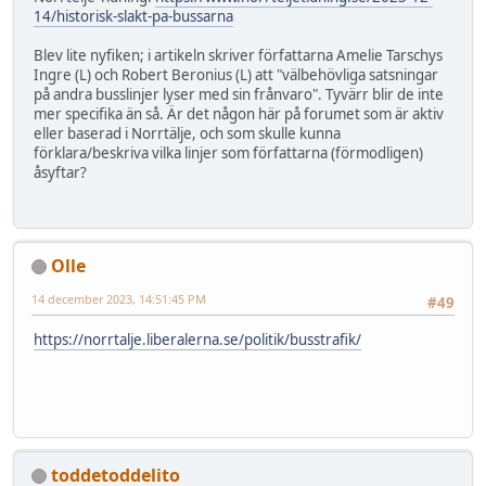
14/historisk-slakt-pa-bussarna
Blev lite nyfiken; i artikeln skriver författarna Amelie Tarschys
Ingre (L) och Robert Beronius (L) att "välbehövliga satsningar
på andra busslinjer lyser med sin frånvaro". Tyvärr blir de inte
mer specifika än så. Är det någon här på forumet som är aktiv
eller baserad i Norrtälje, och som skulle kunna
förklara/beskriva vilka linjer som författarna (förmodligen)
åsyftar?
Olle
14 december 2023, 14:51:45 PM
#49
https://norrtalje.liberalerna.se/politik/busstrafik/
toddetoddelito