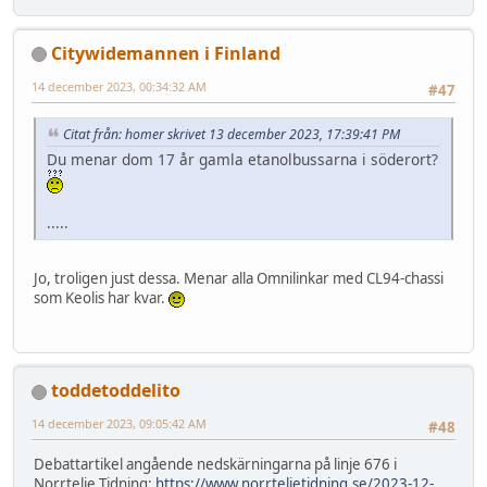
Citywidemannen i Finland
14 december 2023, 00:34:32 AM
#47
Citat från: homer skrivet 13 december 2023, 17:39:41 PM
Du menar dom 17 år gamla etanolbussarna i söderort?
.....
Jo, troligen just dessa. Menar alla Omnilinkar med CL94-chassi
som Keolis har kvar.
toddetoddelito
14 december 2023, 09:05:42 AM
#48
Debattartikel angående nedskärningarna på linje 676 i
Norrtelje Tidning:
https://www.norrteljetidning.se/2023-12-