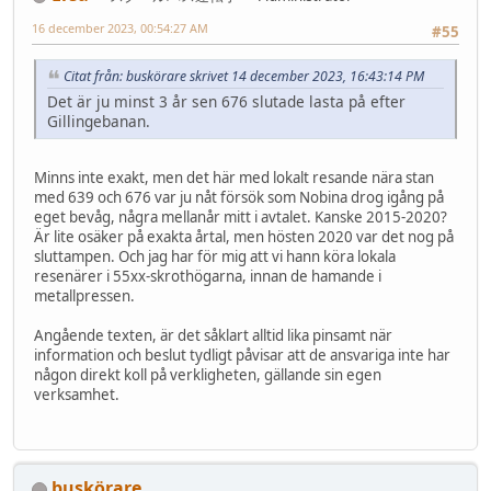
16 december 2023, 00:54:27 AM
#55
Citat från: buskörare skrivet 14 december 2023, 16:43:14 PM
Det är ju minst 3 år sen 676 slutade lasta på efter
Gillingebanan.
Minns inte exakt, men det här med lokalt resande nära stan
med 639 och 676 var ju nåt försök som Nobina drog igång på
eget bevåg, några mellanår mitt i avtalet. Kanske 2015-2020?
Är lite osäker på exakta årtal, men hösten 2020 var det nog på
sluttampen. Och jag har för mig att vi hann köra lokala
resenärer i 55xx-skrothögarna, innan de hamande i
metallpressen.
Angående texten, är det såklart alltid lika pinsamt när
information och beslut tydligt påvisar att de ansvariga inte har
någon direkt koll på verkligheten, gällande sin egen
verksamhet.
buskörare