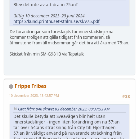
Blev det inte av att dra in 75an?
Giltig 10 december 2023–20 juni 2024
https://kund.printhuset-sthlm.se/sl/v75.pdf
De förändringar som föreslagits för innerstadslinjerna
kommer troligen att gälla tidigast från sommaren, så
åtminstone fram till midsommar går det bra att åka med 75:an.
Skickat från min SM-G981B via Tapatalk
Frippe Fribas
10 december 2023, 13:42:57 PM
#38
Citat från: 846 skrivet 03 december 2023, 00:37:53 AM
Det skulle betyda att Sveavägen blir helt utan
innerstadslinjer - ingen liten förändring om nu 57:an
tar över 54:ans sträckning från City till Hjorthagen.
57:an är väldigt använd på nuvarande sträckning från
Sveavägen till Frösunda, så vad dessa passagerare ska