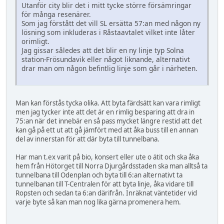
Utanför city blir det i mitt tycke större försämringar
för många resenärer.
Som jag förstått det vill SL ersätta 57:an med någon ny
lösning som inkluderas i Råstaavtalet vilket inte låter
orimligt.
Jag gissar således att det blir en ny linje typ Solna
station-Frösundavik eller något liknande, alternativt
drar man om någon befintlig linje som går i närheten.
Man kan förstås tycka olika. Att byta färdsätt kan vara rimligt
men jag tycker inte att det är en rimlig besparing att dra in
75:an när det innebär en så pass mycket längre restid att det
kan gå på ett ut att gå jämfört med att åka buss till en annan
del av innerstan för att där byta till tunnelbana.
Har man t.ex varit på bio, konsert eller ute o ätit och ska åka
hem från Hötorget till Norra Djurgårdsstaden ska man alltså ta
tunnelbana till Odenplan och byta till 6:an alternativt ta
tunnelbanan till T-Centralen för att byta linje, åka vidare till
Ropsten och sedan ta 6:an därifrån. Inräknat väntetider vid
varje byte så kan man nog lika gärna promenera hem.