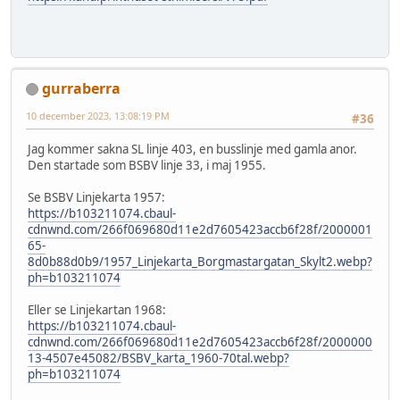
gurraberra
10 december 2023, 13:08:19 PM
#36
Jag kommer sakna SL linje 403, en busslinje med gamla anor.
Den startade som BSBV linje 33, i maj 1955.
Se BSBV Linjekarta 1957:
https://b103211074.cbaul-
cdnwnd.com/266f069680d11e2d7605423accb6f28f/2000001
65-
8d0b88d0b9/1957_Linjekarta_Borgmastargatan_Skylt2.webp?
ph=b103211074
Eller se Linjekartan 1968:
https://b103211074.cbaul-
cdnwnd.com/266f069680d11e2d7605423accb6f28f/2000000
13-4507e45082/BSBV_karta_1960-70tal.webp?
ph=b103211074