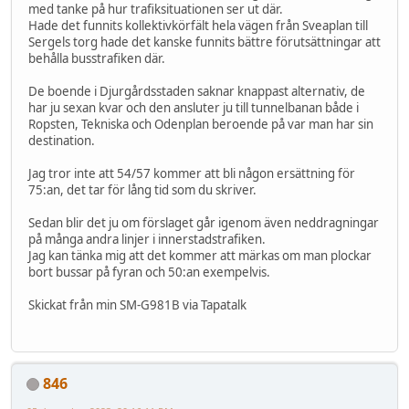
med tanke på hur trafiksituationen ser ut där.
Hade det funnits kollektivkörfält hela vägen från Sveaplan till
Sergels torg hade det kanske funnits bättre förutsättningar att
behålla busstrafiken där.
De boende i Djurgårdsstaden saknar knappast alternativ, de
har ju sexan kvar och den ansluter ju till tunnelbanan både i
Ropsten, Tekniska och Odenplan beroende på var man har sin
destination.
Jag tror inte att 54/57 kommer att bli någon ersättning för
75:an, det tar för lång tid som du skriver.
Sedan blir det ju om förslaget går igenom även neddragningar
på många andra linjer i innerstadstrafiken.
Jag kan tänka mig att det kommer att märkas om man plockar
bort bussar på fyran och 50:an exempelvis.
Skickat från min SM-G981B via Tapatalk
846