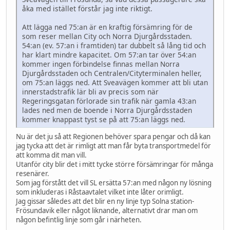
åka med istället förstår jag inte riktigt.
Att lägga ned 75:an är en kraftig försämring för de
som reser mellan City och Norra Djurgårdsstaden.
54:an (ev. 57:an i framtiden) tar dubbelt så lång tid och
har klart mindre kapacitet. Om 57:an tar över 54:an
kommer ingen förbindelse finnas mellan Norra
Djurgårdsstaden och Centralen/Cityterminalen heller,
om 75:an läggs ned. Att Sveavägen kommer att bli utan
innerstadstrafik lär bli av precis som när
Regeringsgatan förlorade sin trafik när gamla 43:an
lades ned men de boende i Norra Djurgårdsstaden
kommer knappast tyst se på att 75:an läggs ned.
Nu är det ju så att Regionen behöver spara pengar och då kan
jag tycka att det är rimligt att man får byta transportmedel för
att komma dit man vill.
Utanför city blir det i mitt tycke större försämringar för många
resenärer.
Som jag förstått det vill SL ersätta 57:an med någon ny lösning
som inkluderas i Råstaavtalet vilket inte låter orimligt.
Jag gissar således att det blir en ny linje typ Solna station-
Frösundavik eller något liknande, alternativt drar man om
någon befintlig linje som går i närheten.