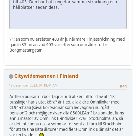
till 403. Den har haft ungefär samma sträckning och
hållplatser sedan dess.
71:an som nu ersätter 403 är ju närmare i linjesträckning med
gamla 33:an än vad 403 var eftersom den åker förbi
Borgmästargatan
Citywidemannen i Finland
12 december 2023, 01:18:41 AM
#41
Är flera bussar nu borttagna ur trafiken till följd av att 18
busslinjer har slutat köra? är t.ex. alla äldre Omnilinkar med
CL94-chassi (såväl kortvagnar som ledvagnar) nu "gått i
pension"? och möjligen även alla 8500LEA:n? bra om det finns
ännu massor av Omnilink II-individer kvar i Stockholms län, så
är det inte ännu nästa sommar för sent att fara till Stockholm
för att ta sina sista åkturer med flera Omnilink II:år när det är
vackert väder...