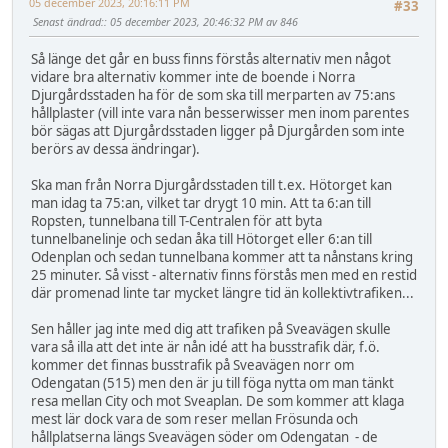
05 december 2023, 20:16:11 PM
#33
Senast ändrad:
: 05 december 2023, 20:46:32 PM av 846
Så länge det går en buss finns förstås alternativ men något
vidare bra alternativ kommer inte de boende i Norra
Djurgårdsstaden ha för de som ska till merparten av 75:ans
hållplaster (vill inte vara nån besserwisser men inom parentes
bör sägas att Djurgårdsstaden ligger på Djurgården som inte
berörs av dessa ändringar).
Ska man från Norra Djurgårdsstaden till t.ex. Hötorget kan
man idag ta 75:an, vilket tar drygt 10 min. Att ta 6:an till
Ropsten, tunnelbana till T-Centralen för att byta
tunnelbanelinje och sedan åka till Hötorget eller 6:an till
Odenplan och sedan tunnelbana kommer att ta nånstans kring
25 minuter. Så visst - alternativ finns förstås men med en restid
där promenad linte tar mycket längre tid än kollektivtrafiken...
Sen håller jag inte med dig att trafiken på Sveavägen skulle
vara så illa att det inte är nån idé att ha busstrafik där, f.ö.
kommer det finnas busstrafik på Sveavägen norr om
Odengatan (515) men den är ju till föga nytta om man tänkt
resa mellan City och mot Sveaplan. De som kommer att klaga
mest lär dock vara de som reser mellan Frösunda och
hållplatserna längs Sveavägen söder om Odengatan - de