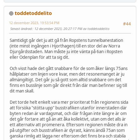
toddetoddelito
12 december 2023, 19:53:54 PM
#44
Senast ändrad:
: 12 december 2023, 20:27:17 PM av toddetoddelito
Samtidigt går det ju att gå från Ropstens tunnelbanestation
(inte minst ingången i Hjorthagen) till en stor del av Norra
Djurgårdsstaden. Man måste ju inte vänta på 6an i Ropsten
eller Odenplan för att ta sig dit.
Och visst hade det gått snabbare för de som åker längs 75ans
hållplatser om linjen vore kvar, men det resonemanget är ju
allmängiltigt. Det går ju så gott som alltid snabbare om det
finns en busslinje som går direkt från där man befinner sig till
dit man skall.
Det torde helt enkelt vara mer prioriterat från regionens sida
att försöka "stötta upp" busstrafiken utanför innerstaden där
byten redan är vardagsmat, och där frågan inte längre är om
det går fortare att gå än att åka kollektivt, utan om det alls är
ett alternativ att promenera. Eftersom regionen måste dra in
på utgifter och busstrafiken är dyrast, känns ändå 75an som
ganska rimlig att lägga ner eftersom det finns bra och stabila