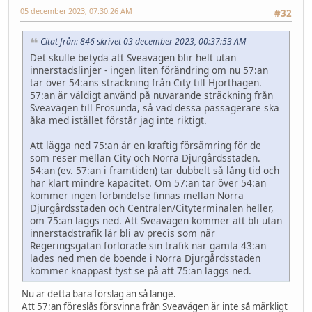
05 december 2023, 07:30:26 AM
#32
Citat från: 846 skrivet 03 december 2023, 00:37:53 AM
Det skulle betyda att Sveavägen blir helt utan
innerstadslinjer - ingen liten förändring om nu 57:an
tar över 54:ans sträckning från City till Hjorthagen.
57:an är väldigt använd på nuvarande sträckning från
Sveavägen till Frösunda, så vad dessa passagerare ska
åka med istället förstår jag inte riktigt.
Att lägga ned 75:an är en kraftig försämring för de
som reser mellan City och Norra Djurgårdsstaden.
54:an (ev. 57:an i framtiden) tar dubbelt så lång tid och
har klart mindre kapacitet. Om 57:an tar över 54:an
kommer ingen förbindelse finnas mellan Norra
Djurgårdsstaden och Centralen/Cityterminalen heller,
om 75:an läggs ned. Att Sveavägen kommer att bli utan
innerstadstrafik lär bli av precis som när
Regeringsgatan förlorade sin trafik när gamla 43:an
lades ned men de boende i Norra Djurgårdsstaden
kommer knappast tyst se på att 75:an läggs ned.
Nu är detta bara förslag än så länge.
Att 57:an föreslås försvinna från Sveavägen är inte så märkligt