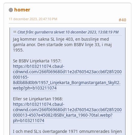
homer
11 december 2023, 20:47:10 PM
#40
Citat från: gurraberra skrivet 10 december 2023, 13:08:19 PM
Jag kommer sakna SL linje 403, en busslinje med
gamla anor. Den startade som BSBV linje 33, i maj
1955.
Se BSBV Linjekarta 1957:
https://b103211074.cbaul-
cdnwnd.com/266f069680d11e2d7605423accb6f28f/200
000165-
8d0b88d0b9/1957_Linjekarta_Borgmastargatan_Skylt2.
webp?ph=b103211074
Eller se Linjekartan 1968:
https://b103211074.cbaul-
cdnwnd.com/266f069680d11e2d7605423accb6f28f/200
000013-4507e45082/BSBV_karta_1960-70tal.webp?
ph=b103211074
I och med SL:s övertagande 1971 omnumrerades linjen