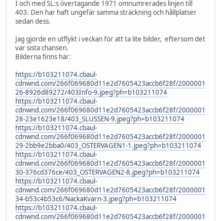
I och med SL:s övertagande 1971 omnumrerades linjen till
403. Den har haft ungefär samma sträckning och hållplatser
sedan dess.
Jag gjorde en utflykt i veckan för att ta lite bilder, eftersom det
var sista chansen.
Bilderna finns här:
https://b103211074.cbaul-
cdnwnd.com/266f069680d11e2d7605423accb6f28f/2000001
26-8926d89272/403Info-9.jpeg?ph=b103211074
https://b103211074.cbaul-
cdnwnd.com/266f069680d11e2d7605423accb6f28f/2000001
28-23e1623e18/403_SLUSSEN-9.jpeg?ph=b103211074
https://b103211074.cbaul-
cdnwnd.com/266f069680d11e2d7605423accb6f28f/2000001
29-2bb9e2bba0/403_OSTERVAGEN1-1.jpeg?ph=b103211074
https://b103211074.cbaul-
cdnwnd.com/266f069680d11e2d7605423accb6f28f/2000001
30-376cd376ce/403_OSTERVAGEN2-8.jpeg?ph=b103211074
https://b103211074.cbaul-
cdnwnd.com/266f069680d11e2d7605423accb6f28f/2000001
34-b53c4b53c6/NackaKvarn-3.jpeg?ph=b103211074
https://b103211074.cbaul-
cdnwnd.com/266f069680d11e2d7605423accb6f28f/2000001