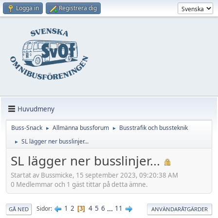
Logga in
Registrera dig
Huvudmeny
Buss-Snack
Allmänna bussforum
Busstrafik och bussteknik
►
►
SL lägger ner busslinjer...
►
SL lägger ner busslinjer...
Startat av Bussmicke, 15 september 2023, 09:20:38 AM
0 Medlemmar och 1 gäst tittar på detta ämne.
1
2
4
5
6
...
11
Sidor
3
GÅ NED
ANVÄNDARÅTGÄRDER