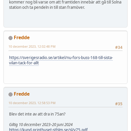
kommer nog bli varse om att framtiden innebär att gå till Solna
station och ta pendeln in till stan framöver.
Fredde
10 december 2023, 12:02:48 PM
#34
https://sverigesradio.se/artikel/nu-fors-buss-168-till-sista-
vilan-tack-for-allt
Fredde
10 december 2023, 12:58:53 PM
#35
Blev det inte av att dra in 75an?
Giltig 10 december 2023–20 juni 2024
https://kund.printhuset-sthlm.se/sl/v75.pdf