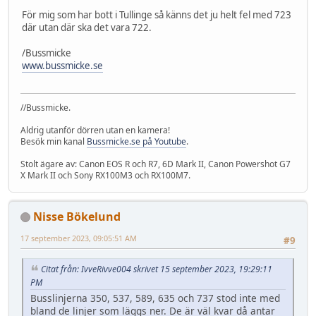
För mig som har bott i Tullinge så känns det ju helt fel med 723
där utan där ska det vara 722.
/Bussmicke
www.bussmicke.se
//Bussmicke.
Aldrig utanför dörren utan en kamera!
Besök min kanal
Bussmicke.se på Youtube
.
Stolt ägare av: Canon EOS R och R7, 6D Mark II, Canon Powershot G7
X Mark II och Sony RX100M3 och RX100M7.
Nisse Bökelund
17 september 2023, 09:05:51 AM
#9
Citat från: IvveRivve004 skrivet 15 september 2023, 19:29:11
PM
Busslinjerna 350, 537, 589, 635 och 737 stod inte med
bland de linjer som läggs ner. De är väl kvar då antar