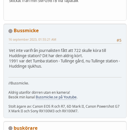
Skickat från min SM-G981B via Tapatalk
Bussmicke
16 september 2023, 01:55:21 AM
#5
Vet inte varifrån journalisten fått att 722 skulle köra till
Huddinge station? Dit har den aldrig kört.
1991 var det Tumba station - Tullinge gård, nu Tullinge station -
Huddinge sjukhus.
//Bussmicke.
Aldrig utanför dörren utan en kamera!
Besök min kanal
Bussmicke.se på Youtube
.
Stolt ägare av: Canon EOS R och R7, 6D Mark II, Canon Powershot G7
X Mark II och Sony RX100M3 och RX100M7.
buskörare