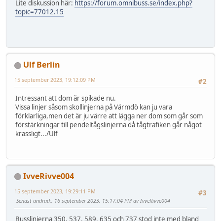
Lite diskussion här:
https://forum.omnibuss.se/index.php?
topic=77012.15
Ulf Berlin
15 september 2023, 19:12:09 PM
#2
Intressant att dom är spikade nu.
Vissa linjer såsom skollinjerna på Värmdö kan ju vara
förklarliga,men det är ju värre att lägga ner dom som går som
förstärkningar till pendeltågslinjerna då tågtrafiken går något
krassligt.../Ulf
IvveRivve004
15 september 2023, 19:29:11 PM
#3
Senast ändrad:
: 16 september 2023, 15:17:04 PM av IvveRivve004
Busslinjerna 350, 537, 589, 635 och 737 stod inte med bland