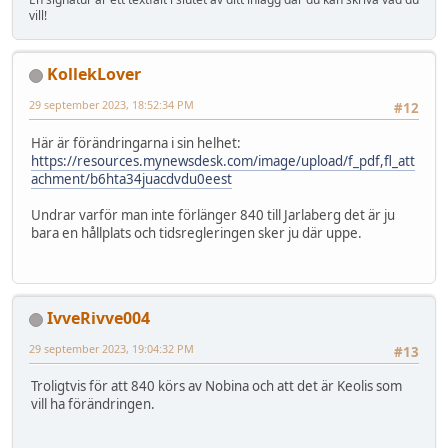
vill!
KollekLover
29 september 2023, 18:52:34 PM
#12
Här är förändringarna i sin helhet:
https://resources.mynewsdesk.com/image/upload/f_pdf,fl_att
achment/b6hta34juacdvdu0eest
Undrar varför man inte förlänger 840 till Jarlaberg det är ju
bara en hållplats och tidsregleringen sker ju där uppe.
IvveRivve004
29 september 2023, 19:04:32 PM
#13
Troligtvis för att 840 körs av Nobina och att det är Keolis som
vill ha förändringen.