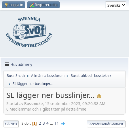
Logga in
Registrera dig
Huvudmeny
Buss-Snack
Allmänna bussforum
Busstrafik och bussteknik
►
►
SL lägger ner busslinjer...
►
SL lägger ner busslinjer...
Startat av Bussmicke, 15 september 2023, 09:20:38 AM
0 Medlemmar och 1 gäst tittar på detta ämne.
2
3
4
...
11
Sidor
1
GÅ NED
ANVÄNDARÅTGÄRDER