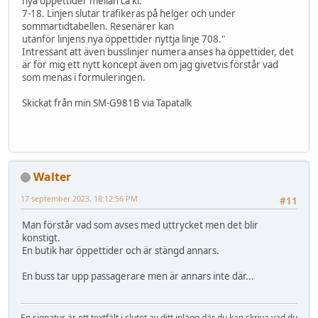
nya öppettider mellan ca kl.
7-18. Linjen slutar trafikeras på helger och under
sommartidtabellen. Resenärer kan
utanför linjens nya öppettider nyttja linje 708."
Intressant att även busslinjer numera anses ha öppettider, det
är för mig ett nytt koncept även om jag givetvis förstår vad
som menas i formuleringen.
Skickat från min SM-G981B via Tapatalk
Walter
17 september 2023, 18:12:56 PM
#11
Man förstår vad som avses med uttrycket men det blir
konstigt.
En butik har öppettider och är stängd annars.
En buss tar upp passagerare men är annars inte där...
En signatur är ett textfält i slutet av ditt inlägg där du kan skriva vad du