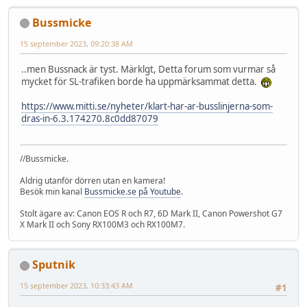
Bussmicke
15 september 2023, 09:20:38 AM
..men Bussnack är tyst. Märklgt, Detta forum som vurmar så
mycket för SL-trafiken borde ha uppmärksammat detta.
https://www.mitti.se/nyheter/klart-har-ar-busslinjerna-som-
dras-in-6.3.174270.8c0dd87079
//Bussmicke.
Aldrig utanför dörren utan en kamera!
Besök min kanal
Bussmicke.se på Youtube
.
Stolt ägare av: Canon EOS R och R7, 6D Mark II, Canon Powershot G7
X Mark II och Sony RX100M3 och RX100M7.
Sputnik
15 september 2023, 10:33:43 AM
#1