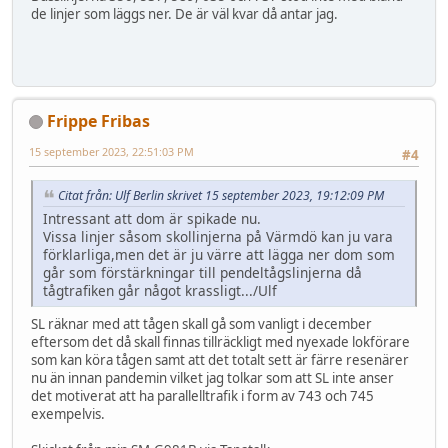
de linjer som läggs ner. De är väl kvar då antar jag.
Frippe Fribas
15 september 2023, 22:51:03 PM
#4
Citat från: Ulf Berlin skrivet 15 september 2023, 19:12:09 PM
Intressant att dom är spikade nu.
Vissa linjer såsom skollinjerna på Värmdö kan ju vara
förklarliga,men det är ju värre att lägga ner dom som
går som förstärkningar till pendeltågslinjerna då
tågtrafiken går något krassligt.../Ulf
SL räknar med att tågen skall gå som vanligt i december
eftersom det då skall finnas tillräckligt med nyexade lokförare
som kan köra tågen samt att det totalt sett är färre resenärer
nu än innan pandemin vilket jag tolkar som att SL inte anser
det motiverat att ha parallelltrafik i form av 743 och 745
exempelvis.