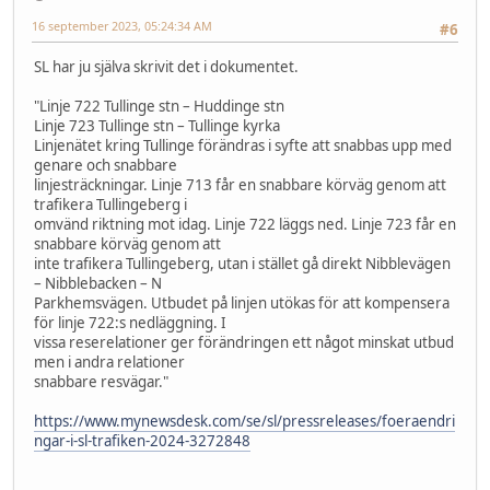
16 september 2023, 05:24:34 AM
#6
SL har ju själva skrivit det i dokumentet.
"Linje 722 Tullinge stn – Huddinge stn
Linje 723 Tullinge stn – Tullinge kyrka
Linjenätet kring Tullinge förändras i syfte att snabbas upp med
genare och snabbare
linjesträckningar. Linje 713 får en snabbare körväg genom att
trafikera Tullingeberg i
omvänd riktning mot idag. Linje 722 läggs ned. Linje 723 får en
snabbare körväg genom att
inte trafikera Tullingeberg, utan i stället gå direkt Nibblevägen
– Nibblebacken – N
Parkhemsvägen. Utbudet på linjen utökas för att kompensera
för linje 722:s nedläggning. I
vissa reserelationer ger förändringen ett något minskat utbud
men i andra relationer
snabbare resvägar."
https://www.mynewsdesk.com/se/sl/pressreleases/foeraendri
ngar-i-sl-trafiken-2024-3272848