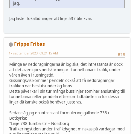
jag.
Jag läste i lokaltidningen att linje 537 blir kvar.
Frippe Fribas
17 september 2023, 09:21:15 AM
#10
Många av neddragningarna är logiska, det intressanta är dock
att det även görs nedskärningar i tunnelbanans trafik, under
våren även i rusningstid.
Gissningsvis kommer pendeln också att få neddragningar i
trafiken när beslutsunderlag finns.
Detta påverkar i sin tur många busslinjer som har anslutning till
tunnelbanan eller pendeln eftersom tidtabellerna för dessa
linjer då kanske också behöver justeras.
Sedan såg jag en intressant formulering gällande 738 i
Botkyrka:
"Linje 738 Tumba stn – Norsborg
Trafikeringstiden under trafikdygnet minskas på vardagar med