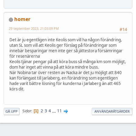
homer
29 september 2023, 21:03:09 PM
#14
Det är ju egentligen inte Keolis som vill ha någon förändring,
utan SL som vill att Keolis ger förslag på förändringar som
innebär besparingar men inte ger så jättestora försämringar
för resenärerna
Keolis tjänar pengar på att köra buss så många km som möjligt,
dom har inget att vinna på att köra mindre buss.
När Nobina tar över resten av Nacka är det ju möjligt att 840
kan förlängast till Jarlaberg, en förändring som egentligen
hade varit bättre lösning för kunderna i Jarlaberg än att 465
körs dit.
2
3
4
...
11
Sidor
1
GÅ UPP
ANVÄNDARÅTGÄRDER