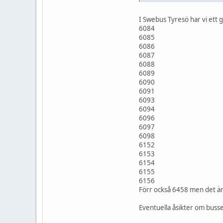
I Swebus Tyresö har vi ett 
6084
6085
6086
6087
6088
6089
6090
6091
6093
6094
6096
6097
6098
6152
6153
6154
6155
6156
Förr också 6458 men det är
Eventuella åsikter om buss