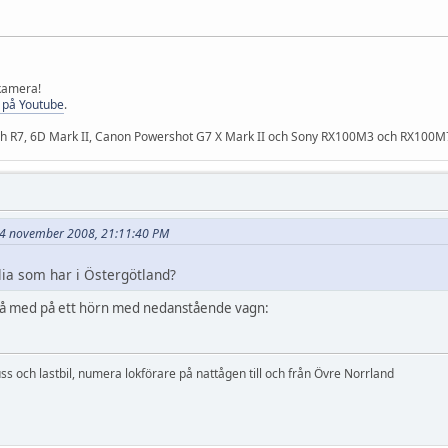
 kamera!
 på Youtube
.
och R7, 6D Mark II, Canon Powershot G7 X Mark II och Sony RX100M3 och RX100M
 14 november 2008, 21:11:40 PM
lia som har i Östergötland?
kså med på ett hörn med nedanstående vagn:
s och lastbil, numera lokförare på nattågen till och från Övre Norrland