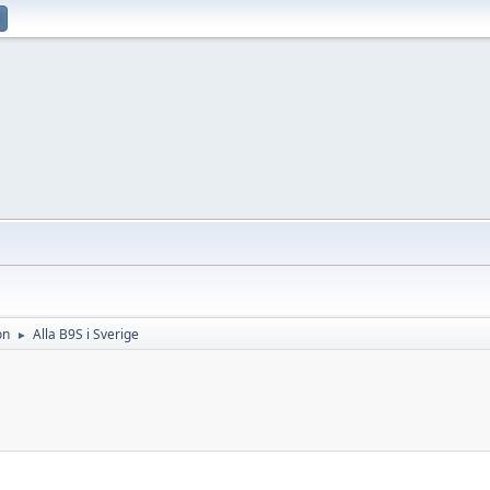
on
Alla B9S i Sverige
►