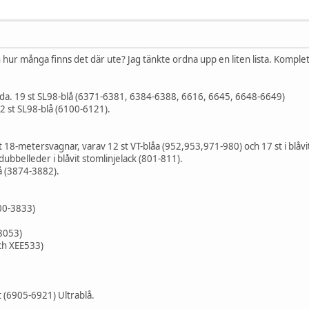
 hur många finns det där ute? Jag tänkte ordna upp en liten lista. Komplet
öda. 19 st SL98-blå (6371-6381, 6384-6388, 6616, 6645, 6648-6649)
2 st SL98-blå (6100-6121).
 18-metersvagnar, varav 12 st VT-blåa (952,953,971-980) och 17 st i blåv
bbelleder i blåvit stomlinjelack (801-811).
lå (3874-3882).
800-3833)
-8053)
ch XEE533)
 (6905-6921) Ultrablå.