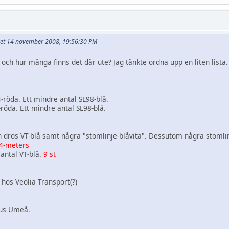
rivet 14 november 2008, 19:56:30 PM
 och hur många finns det där ute? Jag tänkte ordna upp en liten list
-röda. Ett mindre antal SL98-blå.
öda. Ett mindre antal SL98-blå.
 drös VT-blå samt några "stomlinje-blåvita". Dessutom några stomli
24-meters
antal VT-blå.
9 st
 hos Veolia Transport(?)
bus Umeå.