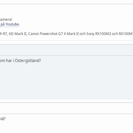
 kamera!
 på Youtube
.
och R7, 6D Mark II, Canon Powershot G7 X Mark II och Sony RX100M3 och RX100M
som har i Östergötland?
väl?