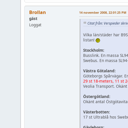
Brollan
14 november 2008, 22:01:25 PM
gäst
Citat från: Verspieder sk
Loggat
Vilka län/städer har B9S
listan!
Stockholm:
Busslink. En massa SL94
Swebus. En massa SL94-r
Västra Götaland:
Göteborgs Spårvägar. En
29 st 18-meters, 11 st 
Veolia Transport. Okänt 
Östergötland:
Okänt antal Östgötavita
Västerbotten:
17 st Ultrablå hos Swe
Gävleborg: