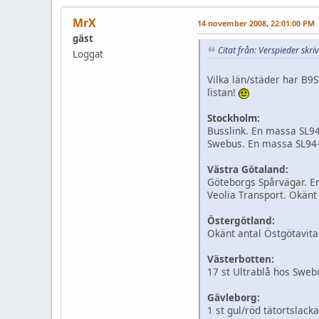
MrX
14 november 2008, 22:01:00 PM
gäst
Citat från: Verspieder sk
Loggat
Vilka län/städer har B9S
listan!
Stockholm:
Busslink. En massa SL94
Swebus. En massa SL94-r
Västra Götaland:
Göteborgs Spårvägar. En
Veolia Transport. Okänt 
Östergötland:
Okänt antal Östgötavita
Västerbotten:
17 st Ultrablå hos Swe
Gävleborg:
1 st gul/röd tätortslac