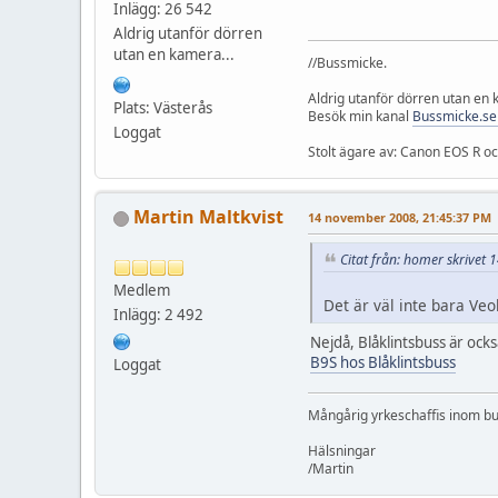
Inlägg: 26 542
Aldrig utanför dörren
utan en kamera...
//Bussmicke.
Aldrig utanför dörren utan en
Plats: Västerås
Besök min kanal
Bussmicke.se
Loggat
Stolt ägare av: Canon EOS R 
Martin Maltkvist
14 november 2008, 21:45:37 PM
Citat från: homer skrivet
Medlem
Det är väl inte bara Veo
Inlägg: 2 492
Nejdå, Blåklintsbuss är oc
B9S hos Blåklintsbuss
Loggat
Mångårig yrkeschaffis inom bus
Hälsningar
/Martin