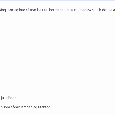
gäng, om jag inte räknar helt fel borde det vara 19, med 6458 blir det hela
 ju utlånad
en som sådan lämnar jag utanför