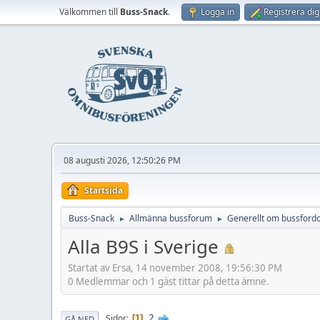
Välkommen till
Buss-Snack
.
Logga in
Registrera dig
08 augusti 2026, 12:50:26 PM
Startsida
Buss-Snack
Allmänna bussforum
Generellt om bussford
►
►
Alla B9S i Sverige
Startat av Ersa, 14 november 2008, 19:56:30 PM
0 Medlemmar och 1 gäst tittar på detta ämne.
2
Sidor
1
GÅ NED