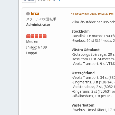
Ersa
14 november 2008, 19:56:30 PM
スクールバス運転手
Vilka län/städer har B9S och
Administrator
Stockholm:
-Busslink. En massa SL94-r
-Swebus. 90 st SL94-röda. 2
Medlem
Inlägg: 6 139
Västra Götaland:
Loggat
-Göteborgs Spårvägar. 29 st
Dessutom 11 st 24-meters du
-Veolia Transport. 9 st VT-b
Östergötland:
-Veolia Transport, 34 st (3
-Lingmerths, 3 st (138-140)
-Vadstenabuss, 2 st, (8052
-Ringarums, 2 st (TLD631 o
-Blåklintsbuss, 1 st (8526)
Västerbotten:
-Swebus, Umeå tätort, 17 st