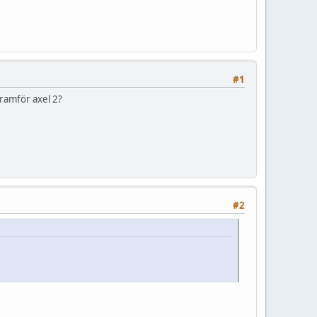
#1
framför axel 2?
#2