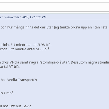
rivet 14 november 2008, 19:56:30 PM
 och hur många finns det där ute? Jag tänkte ordna upp en liten list
-röda. Ett mindre antal SL98-blå.
öda. Ett mindre antal SL98-blå.
 drös VT-blå samt några "stomlinje-blåvita". Dessutom några stomlin
antal VT-blå.
 hos Veolia Transport(?)
bus Umeå.
kad hos Swebus Gävle.