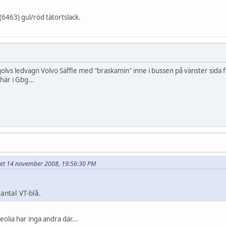
 (6463) gul/röd tätortslack.
golvs ledvagn Volvo Säffle med "braskamin" inne i bussen på vänster sida 
 här i Gbg...
rivet 14 november 2008, 19:56:30 PM
antal VT-blå.
eolia har inga andra där...