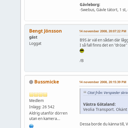
Gävleborg:
-Swebus, Gävle tätort, 1 st,
Bengt Jönsson
14 november 2008, 20:07:22 PM
gäst
B9S är väl en sådan där låg
Loggat
I så fall finns det en "dröse"
/B
Bussmicke
14 november 2008, 20:15:39 PM
Citat från: Verspieder sk
Medlem
Västra Götaland:
Inlägg: 26 542
Veolia Transport. Okänt 
Aldrig utanför dörren
utan en kamera...
Dessa borde du känna till, V