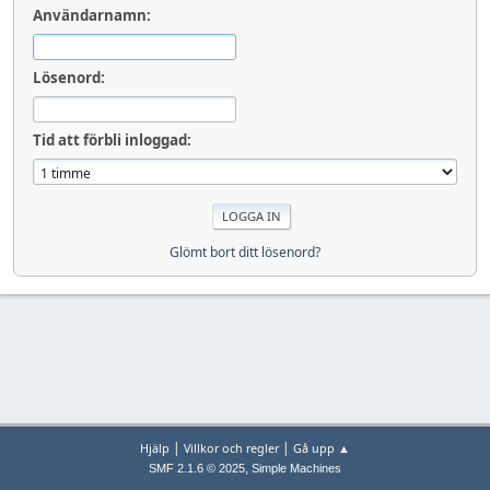
Användarnamn:
Lösenord:
Tid att förbli inloggad:
Glömt bort ditt lösenord?
|
|
Hjälp
Villkor och regler
Gå upp ▲
,
SMF 2.1.6 © 2025
Simple Machines