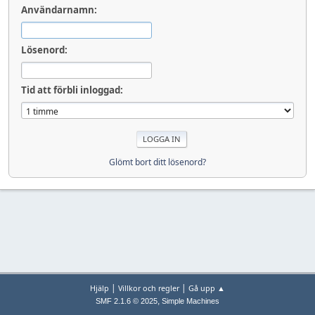
Användarnamn:
Lösenord:
Tid att förbli inloggad:
Glömt bort ditt lösenord?
|
|
Hjälp
Villkor och regler
Gå upp ▲
,
SMF 2.1.6 © 2025
Simple Machines