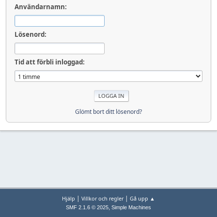
Användarnamn:
Lösenord:
Tid att förbli inloggad:
Glömt bort ditt lösenord?
|
|
Hjälp
Villkor och regler
Gå upp ▲
,
SMF 2.1.6 © 2025
Simple Machines