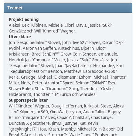
Teamet
Projektledning
Aleksi "Lex" Kilpinen, Michele "Illori" Davis, Jessica "Suki"
González och Will "Kindred" Wagner.
Utvecklare
Jon "Sesquipedalian" Stovell, John "live627" Rayes, Oscar "Ozp"
Rydhé, Aaron van Geffen, Antechinus, Bjoern "Bloc"
Kristiansen, Brad "IchBin™" Grow, Colin Schoen, emanuele,
Hendrik Jan "Compuart" Visser, Jessica "Suki" González, Jon
"Sesquipedalian" Stovell, Juan "JayBachatero" Hernandez, Karl
"RegularExpression" Benson, Matthew "Labradoodle-360"
Kerle, Grudge, Michael "Oldiesmann" Eshom, Michael "Thantos"
Miller, Norv, Peter "Arantor" Spicer, Selman "[SiNaN]" Eser,
Shawn Bulen, Shitiz "Dragooon" Garg, Theodore "Orstio"
Hildebrandt, Thorsten "TE" Eurich och winrules.
Supportspecialister
Will "Kindred" Wagner, Doug Heffernan, lurkalot, Steve, Aleksi
"Lex" Kilpinen, br360, GigaWatt, ziycon, Adam Tallon, Bigguy,
Bruno "margarett" Alves, CapadY, ChalkCat, Chas Large,
Duncan85, gbsothere, JimM, Justyne, Kat, Kevin
"greyknight17" Hou, Krash, Mashby, Michael Colin Blaber, Old
Fossil, S-Ace, shadav, Storman™, Wade "sησω" Poulsen och