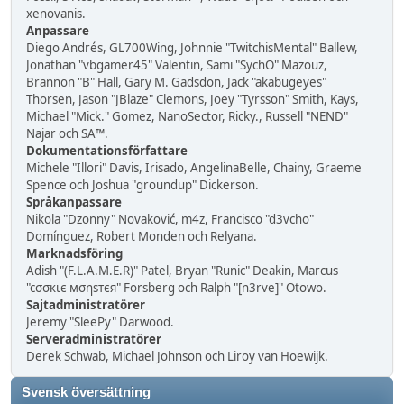
xenovanis.
Anpassare
Diego Andrés, GL700Wing, Johnnie "TwitchisMental" Ballew,
Jonathan "vbgamer45" Valentin, Sami "SychO" Mazouz,
Brannon "B" Hall, Gary M. Gadsdon, Jack "akabugeyes"
Thorsen, Jason "JBlaze" Clemons, Joey "Tyrsson" Smith, Kays,
Michael "Mick." Gomez, NanoSector, Ricky., Russell "NEND"
Najar och SA™.
Dokumentationsförfattare
Michele "Illori" Davis, Irisado, AngelinaBelle, Chainy, Graeme
Spence och Joshua "groundup" Dickerson.
Språkanpassare
Nikola "Dzonny" Novaković, m4z, Francisco "d3vcho"
Domínguez, Robert Monden och Relyana.
Marknadsföring
Adish "(F.L.A.M.E.R)" Patel, Bryan "Runic" Deakin, Marcus
"cσσкιє мσηѕтєя" Forsberg och Ralph "[n3rve]" Otowo.
Sajtadministratörer
Jeremy "SleePy" Darwood.
Serveradministratörer
Derek Schwab, Michael Johnson och Liroy van Hoewijk.
Svensk översättning