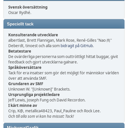
Svensk översättning
Oscar Rydhé.
Speciellt tack
Konsulterande utvecklare
albertlast, Brett Flannigan, Mark Rose, René-Gilles "Nao 尚"
Deberdt, tinoest och alla som
bidragit på GitHub
.
Betatestare
De ovärderliga personerna som outtröttligt hittat buggar, givit
feedback och gjort utvecklarna galnare.
Språköversättare
Tack för era insatser som gör det möjligt för människor världen
över att använda SMF.
Grundaren av SMF
Unknown W. "[Unknown]" Brackets.
Ursprungliga projektledare
Jeff Lewis, Joseph Fung och David Recordon.
I kärt minne av
Crip, K@, metallica48423, Paul_Pauline och Rock Lee.
Och till alla som vi kan ha missat: Tack!
Mjukvara/Grafik