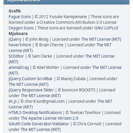
Grafik
Fugue Icons
| © 2012 Yusuke Kamiyamane | These icons are
licensed under a Creative Commons Attribution 3.0 License
Oxygen Icons
| These icons are licensed under
GNU LGPLv3
Mjukvara
JQuery
| © John Resig | Licensed under
The MIT License (MIT)
hoverIntent
| © Brian Cherne | Licensed under
The MIT
License (MIT)
SCEditor
| © Sam Clarke | Licensed under
The MIT License
(MIT)
animaDrag
| © Abel Mohler | Licensed under
The MIT License
(MIT)
jQuery Custom Scrollbar
| © Maciej Zubala | Licensed under
The MIT License (MIT)
jQuery Responsive Slider
| © booncon ROCKETS | Licensed
under
The MIT License (MIT)
At.js
| © chord.luo@gmail.com | Licensed under
The MIT
License (MIT)
HTML5 Desktop Notifications
| © Tsvetan Tsvetkov | Licensed
under
The Apache License Version 2.0
GAuth Code Generator/Validator
| © Chris Cornutt | Licensed
under
The MIT License (MIT)