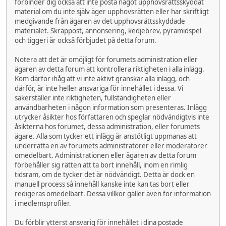
förbinder dig också att inte posta något upphovsrättsskyddat
material om du inte själv äger upphovsrätten eller har skriftligt
medgivande från ägaren av det upphovsrättsskyddade
materialet. Skräppost, annonsering, kedjebrev, pyramidspel
och tiggeri är också förbjudet på detta forum.
Notera att det är omöjligt för forumets administration eller
ägaren av detta forum att kontrollera riktigheten i alla inlägg.
Kom därför ihåg att vi inte aktivt granskar alla inlägg, och
därför, är inte heller ansvariga för innehållet i dessa. Vi
säkerställer inte riktigheten, fullständigheten eller
användbarheten i någon information som presenteras. Inlägg
utrycker åsikter hos författaren och speglar nödvändigtvis inte
åsikterna hos forumet, dessa administration, eller forumets
ägare. Alla som tycker ett inlägg är anstötligt uppmanas att
underrätta en av forumets administratörer eller moderatorer
omedelbart. Administrationen eller ägaren av detta forum
förbehåller sig rätten att ta bort innehåll, inom en rimlig
tidsram, om de tycker det är nödvändigt. Detta är dock en
manuell process så innehåll kanske inte kan tas bort eller
redigeras omedelbart. Dessa villkor gäller även för information
i medlemsprofiler.
Du förblir ytterst ansvarig för innehållet i dina postade