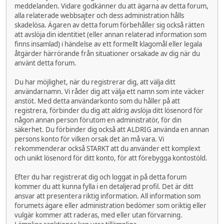
meddelanden. Vidare godkänner du att ägarna av detta forum,
alla relaterade webbsajter och dess administration hålls
skadelösa. Ägaren av detta forum förbehåller sig också rätten
att avslöja din identitiet (eller annan relaterad information som
finns insamlad) i händelse av ett formellt klagomål eller legala
åtgärder härrörande från situationer orsakade av dig när du
använt detta forum.
Du har möjlighet, när du registrerar dig, att välja ditt
användarnamn. Vi råder dig att välja ett namn som inte väcker
anstöt. Med detta användarkonto som du håller på att
registrera, förbinder du dig att aldrig avslöja ditt lösenord för
någon annan person förutom en administratör, för din
säkerhet. Du förbinder dig också att ALDRIG använda en annan
persons konto för vilken orsak det än må vara. Vi
rekommenderar också STARKT att du använder ett komplext
och unikt lösenord för ditt konto, för att förebygga kontostöld.
Efter du har registrerat dig och loggat in på detta forum
kommer du att kunna fylla i en detaljerad profil. Det är ditt
ansvar att presentera riktig information. All information som
forumets ägare eller administration bedömer som oriktig eller
vulgär kommer att raderas, med eller utan förvarning.