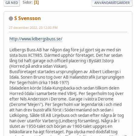
Sidor
1
GÅ NED
ANVÄNDARÅTGÄRDER
S Svensson
27 december 2022, 23:12:00 PM
http://www.lidbergsbuss.se/
Lidbergs Buss AB har någon dag före jul gjort sig av med sin
sista buss XCT985. Därmed upphör företaget. Det har sedan
lång tid haft garage och officiell placering i Byslätt Istorp
(Horred på andra sidan Viskan).
Bussföretaget startades ursprungligen av Albert Lidbergs i
Idala. Sonen Bruno tog över AB Hallandstrafik (ursprungligen
Per Segerholm cirka 1948-19??)
Idaladelen körde Idala-Kungsbacka och sedan tillkom delen
Horred-Idala i samarbete med VBHJ. Per Segerholm tog över
efter Nils Andersson i Derome. Garage i västra Derome
(Derome"Mejeri"). Per Segerholm var legendarisk i och med
att han drev busstrafik först i Södermanland och sedan i
Lidköping. Sålde till AB Linjebuss och sedan efter några år tog
han över utanför Varberg (Lindberg församling). Några år i
slutet av 1950-talet och början av 1960-talet uppges en
bilskollärare ha ägt företaget. Pga olycka med dödsfall tog