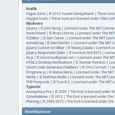
Grafik
Fugue Icons
| © 2012 Yusuke Kamiyamane | These icons 
Oxygen Icons
| These icons are licensed under
GNU LGP
Mjukvara
JQuery
| © John Resig | Licensed under
The MIT License
hoverIntent
| © Brian Cherne | Licensed under
The MIT
SCEditor
| © Sam Clarke | Licensed under
The MIT Licen
animaDrag
| © Abel Mohler | Licensed under
The MIT Li
jQuery Custom Scrollbar
| © Maciej Zubala | Licensed u
jQuery Responsive Slider
| © booncon ROCKETS | Licen
At.js
| © chord.luo@gmail.com | Licensed under
The MIT
HTML5 Desktop Notifications
| © Tsvetan Tsvetkov | Li
GAuth Code Generator/Validator
| © Chris Cornutt | L
Dropzone.js
| © Matias Meno | Licensed under
The MIT 
Minify
| © Matthias Mullie | Licensed under
The MIT Lice
PHP-Punycode
| © True B.V. | Licensed under
The MIT L
Typsnitt
Anonymous Pro
| © 2009 | This font is licensed under t
ConsolaMono
| © 2012 | This font is licensed under the
Phennig
| © 2009-2012 | This font is licensed under the
Modifikationer