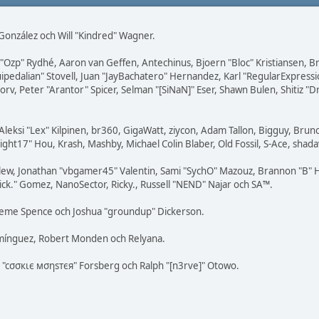
i" González och Will "Kindred" Wagner.
ar "Ozp" Rydhé, Aaron van Geffen, Antechinus, Bjoern "Bloc" Kristiansen,
squipedalian" Stovell, Juan "JayBachatero" Hernandez, Karl "RegularExpr
orv, Peter "Arantor" Spicer, Selman "[SiNaN]" Eser, Shawn Bulen, Shitiz 
Aleksi "Lex" Kilpinen, br360, GigaWatt, ziycon, Adam Tallon, Bigguy, Brun
ight17" Hou, Krash, Mashby, Michael Colin Blaber, Old Fossil, S-Ace, sha
lew, Jonathan "vbgamer45" Valentin, Sami "SychO" Mazouz, Brannon "B" H
ick." Gomez, NanoSector, Ricky., Russell "NEND" Najar och SA™.
 Graeme Spence och Joshua "groundup" Dickerson.
omínguez, Robert Monden och Relyana.
us "cσσкιє мσηѕтєя" Forsberg och Ralph "[n3rve]" Otowo.