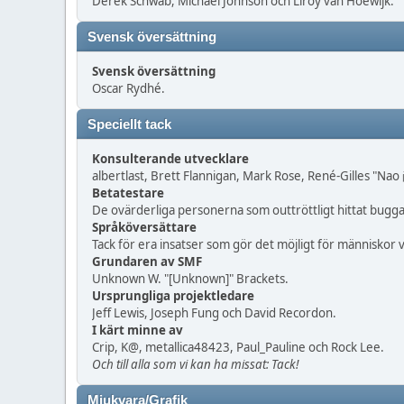
Derek Schwab, Michael Johnson och Liroy van Hoewijk.
Svensk översättning
Svensk översättning
Oscar Rydhé.
Speciellt tack
Konsulterande utvecklare
albertlast, Brett Flannigan, Mark Rose, René-Gilles "Nao
Betatestare
De ovärderliga personerna som outtröttligt hittat buggar
Språköversättare
Tack för era insatser som gör det möjligt för människor
Grundaren av SMF
Unknown W. "[Unknown]" Brackets.
Ursprungliga projektledare
Jeff Lewis, Joseph Fung och David Recordon.
I kärt minne av
Crip, K@, metallica48423, Paul_Pauline och Rock Lee.
Och till alla som vi kan ha missat: Tack!
Mjukvara/Grafik