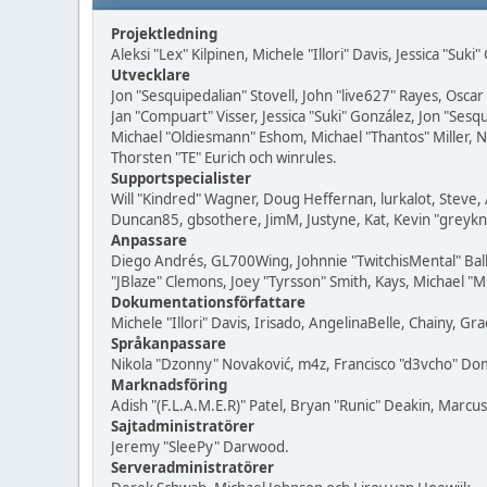
Projektledning
Aleksi "Lex" Kilpinen, Michele "Illori" Davis, Jessica "Suk
Utvecklare
Jon "Sesquipedalian" Stovell, John "live627" Rayes, Osc
Jan "Compuart" Visser, Jessica "Suki" González, Jon "Se
Michael "Oldiesmann" Eshom, Michael "Thantos" Miller, N
Thorsten "TE" Eurich och winrules.
Supportspecialister
Will "Kindred" Wagner, Doug Heffernan, lurkalot, Steve, 
Duncan85, gbsothere, JimM, Justyne, Kat, Kevin "greykn
Anpassare
Diego Andrés, GL700Wing, Johnnie "TwitchisMental" Bal
"JBlaze" Clemons, Joey "Tyrsson" Smith, Kays, Michael "M
Dokumentationsförfattare
Michele "Illori" Davis, Irisado, AngelinaBelle, Chainy,
Språkanpassare
Nikola "Dzonny" Novaković, m4z, Francisco "d3vcho" D
Marknadsföring
Adish "(F.L.A.M.E.R)" Patel, Bryan "Runic" Deakin, Marc
Sajtadministratörer
Jeremy "SleePy" Darwood.
Serveradministratörer