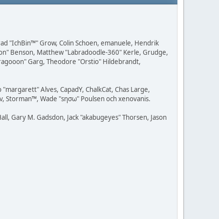
 Brad "IchBin™" Grow, Colin Schoen, emanuele, Hendrik
ession" Benson, Matthew "Labradoodle-360" Kerle, Grudge,
"Dragooon" Garg, Theodore "Orstio" Hildebrandt,
o "margarett" Alves, CapadY, ChalkCat, Chas Large,
dav, Storman™, Wade "sησω" Poulsen och xenovanis.
all, Gary M. Gadsdon, Jack "akabugeyes" Thorsen, Jason