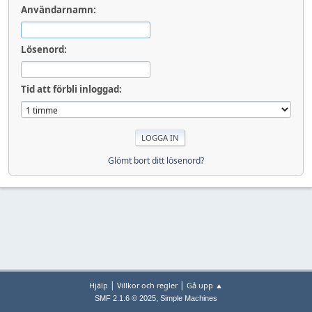
Användarnamn:
Lösenord:
Tid att förbli inloggad:
Glömt bort ditt lösenord?
|
|
Hjälp
Villkor och regler
Gå upp ▲
,
SMF 2.1.6 © 2025
Simple Machines