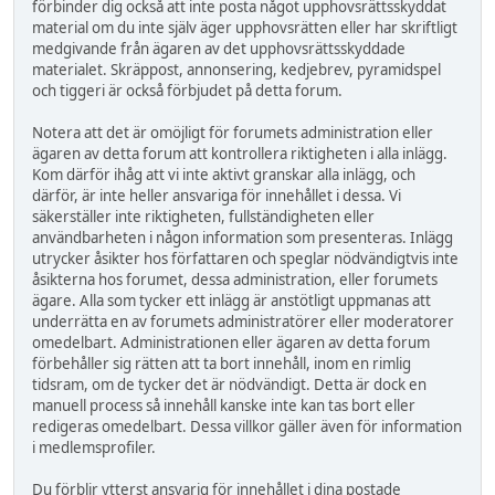
förbinder dig också att inte posta något upphovsrättsskyddat
material om du inte själv äger upphovsrätten eller har skriftligt
medgivande från ägaren av det upphovsrättsskyddade
materialet. Skräppost, annonsering, kedjebrev, pyramidspel
och tiggeri är också förbjudet på detta forum.
Notera att det är omöjligt för forumets administration eller
ägaren av detta forum att kontrollera riktigheten i alla inlägg.
Kom därför ihåg att vi inte aktivt granskar alla inlägg, och
därför, är inte heller ansvariga för innehållet i dessa. Vi
säkerställer inte riktigheten, fullständigheten eller
användbarheten i någon information som presenteras. Inlägg
utrycker åsikter hos författaren och speglar nödvändigtvis inte
åsikterna hos forumet, dessa administration, eller forumets
ägare. Alla som tycker ett inlägg är anstötligt uppmanas att
underrätta en av forumets administratörer eller moderatorer
omedelbart. Administrationen eller ägaren av detta forum
förbehåller sig rätten att ta bort innehåll, inom en rimlig
tidsram, om de tycker det är nödvändigt. Detta är dock en
manuell process så innehåll kanske inte kan tas bort eller
redigeras omedelbart. Dessa villkor gäller även för information
i medlemsprofiler.
Du förblir ytterst ansvarig för innehållet i dina postade