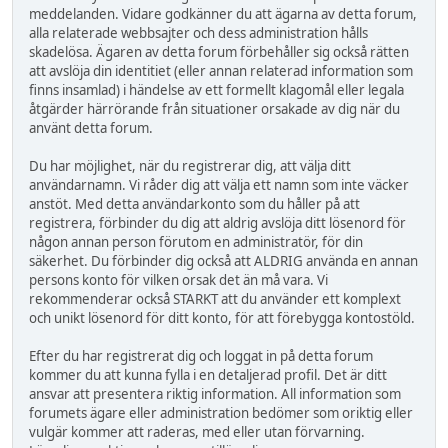
meddelanden. Vidare godkänner du att ägarna av detta forum,
alla relaterade webbsajter och dess administration hålls
skadelösa. Ägaren av detta forum förbehåller sig också rätten
att avslöja din identitiet (eller annan relaterad information som
finns insamlad) i händelse av ett formellt klagomål eller legala
åtgärder härrörande från situationer orsakade av dig när du
använt detta forum.
Du har möjlighet, när du registrerar dig, att välja ditt
användarnamn. Vi råder dig att välja ett namn som inte väcker
anstöt. Med detta användarkonto som du håller på att
registrera, förbinder du dig att aldrig avslöja ditt lösenord för
någon annan person förutom en administratör, för din
säkerhet. Du förbinder dig också att ALDRIG använda en annan
persons konto för vilken orsak det än må vara. Vi
rekommenderar också STARKT att du använder ett komplext
och unikt lösenord för ditt konto, för att förebygga kontostöld.
Efter du har registrerat dig och loggat in på detta forum
kommer du att kunna fylla i en detaljerad profil. Det är ditt
ansvar att presentera riktig information. All information som
forumets ägare eller administration bedömer som oriktig eller
vulgär kommer att raderas, med eller utan förvarning.