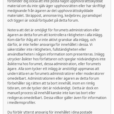
förbinder dig också att inte posta något upphovsrättsskyddat
material om du inte själv äger upphovsrätten eller har skriftligt
medgivande från ägaren av det upphovsrättsskyddade
materialet. Skräppost, annonsering, kedjebrev, pyramidspel
och tiggeri är också förbjudet på detta forum.
Notera att det är omöjligt för forumets administration eller
ägaren av detta forum att kontrollera riktigheten i alla inlägg.
Kom därför ihåg att vi inte aktivt granskar alla inlägg, och
därför, är inte heller ansvariga för innehållet i dessa. Vi
säkerställer inte riktigheten, fullständigheten eller
användbarheten i någon information som presenteras. Inlägg
utrycker åsikter hos författaren och speglar nödvändigtvis inte
åsikterna hos forumet, dessa administration, eller forumets
ägare. Alla som tycker ett inlägg är anstötligt uppmanas att
underrätta en av forumets administratörer eller moderatorer
omedelbart. Administrationen eller ägaren av detta forum
förbehåller sig rätten att ta bort innehåll, inom en rimlig
tidsram, om de tycker det är nödvändigt. Detta är dock en
manuell process så innehåll kanske inte kan tas bort eller
redigeras omedelbart. Dessa villkor gäller även för information
i medlemsprofiler.
Du förblir ytterst ansvarig för innehållet i dina postade