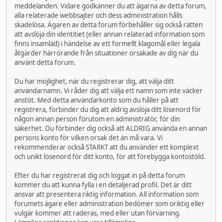
meddelanden. Vidare godkänner du att ägarna av detta forum,
alla relaterade webbsajter och dess administration hålls
skadelösa. Ägaren av detta forum förbehåller sig också rätten
att avslöja din identitiet (eller annan relaterad information som
finns insamlad) i händelse av ett formellt klagomål eller legala
åtgärder härrörande från situationer orsakade av dig när du
använt detta forum.
Du har möjlighet, när du registrerar dig, att välja ditt
användarnamn. Vi råder dig att välja ett namn som inte väcker
anstöt. Med detta användarkonto som du håller på att
registrera, förbinder du dig att aldrig avslöja ditt lösenord för
någon annan person förutom en administratör, för din
säkerhet. Du förbinder dig också att ALDRIG använda en annan
persons konto för vilken orsak det än må vara. Vi
rekommenderar också STARKT att du använder ett komplext
och unikt lösenord för ditt konto, för att förebygga kontostöld.
Efter du har registrerat dig och loggat in på detta forum
kommer du att kunna fylla i en detaljerad profil. Det är ditt
ansvar att presentera riktig information. All information som
forumets ägare eller administration bedömer som oriktig eller
vulgär kommer att raderas, med eller utan förvarning.