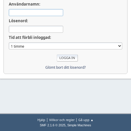
Användarnamn:
Lösenord:
Tid att förbli inloggad:
Glömt bort ditt lösenord?
|
|
Hjälp
Villkor och regler
Gå upp ▲
,
SMF 2.1.6 © 2025
Simple Machines