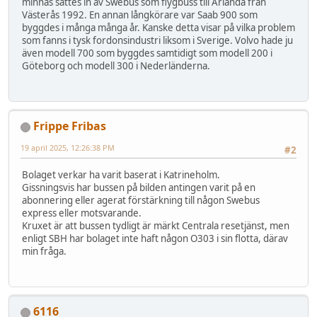
minnas sattes in av Swebus som flygbuss till Arlanda från
Västerås 1992. En annan långkörare var Saab 900 som
byggdes i många många år. Kanske detta visar på vilka problem
som fanns i tysk fordonsindustri liksom i Sverige. Volvo hade ju
även modell 700 som byggdes samtidigt som modell 200 i
Göteborg och modell 300 i Nederländerna.
Frippe Fribas
19 april 2025, 12:26:38 PM
#2
Bolaget verkar ha varit baserat i Katrineholm.
Gissningsvis har bussen på bilden antingen varit på en
abonnering eller agerat förstärkning till någon Swebus
express eller motsvarande.
Kruxet är att bussen tydligt är märkt Centrala resetjänst, men
enligt SBH har bolaget inte haft någon O303 i sin flotta, därav
min fråga.
6116