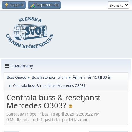
Logga in
Registrera dig
Huvudmeny
Buss-Snack
Busshistoriska forum
Ämnen från 15 till 30 år
►
►
Centrala buss & resetjänst Mercedes O303?
►
Centrala buss & resetjänst
Mercedes O303?
Startat av Frippe Fribas, 18 april 2025, 22:00:22 PM
0 Medlemmar och 1 gäst tittar på detta ämne.