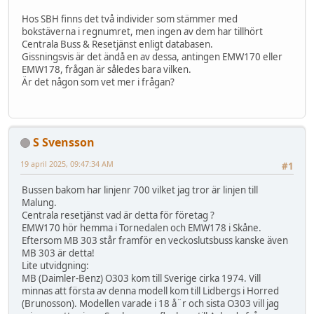
Hos SBH finns det två individer som stämmer med
bokstäverna i regnumret, men ingen av dem har tillhört
Centrala Buss & Resetjänst enligt databasen.
Gissningsvis är det ändå en av dessa, antingen EMW170 eller
EMW178, frågan är således bara vilken.
Är det någon som vet mer i frågan?
S Svensson
19 april 2025, 09:47:34 AM
#1
Bussen bakom har linjenr 700 vilket jag tror är linjen till
Malung.
Centrala resetjänst vad är detta för företag ?
EMW170 hör hemma i Tornedalen och EMW178 i Skåne.
Eftersom MB 303 står framför en veckoslutsbuss kanske även
MB 303 är detta!
Lite utvidgning:
MB (Daimler-Benz) O303 kom till Sverige cirka 1974. Vill
minnas att första av denna modell kom till Lidbergs i Horred
(Brunosson). Modellen varade i 18 å¨r och sista O303 vill jag