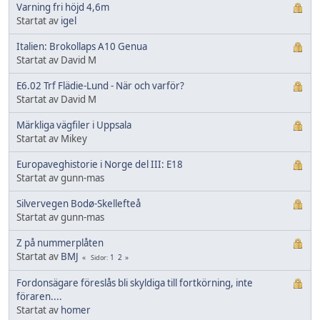
Varning fri höjd 4,6m
Startat av
igel
Italien: Brokollaps A10 Genua
Startat av David M
E6.02 Trf Flädie-Lund - När och varför?
Startat av David M
Märkliga vägfiler i Uppsala
Startat av Mikey
Europaveghistorie i Norge del III: E18
Startat av gunn-mas
Silvervegen Bodø-Skellefteå
Startat av gunn-mas
Z på nummerplåten
Startat av
BMJ
1
2
Sidor
Fordonsägare föreslås bli skyldiga till fortkörning, inte
föraren....
Startat av
homer