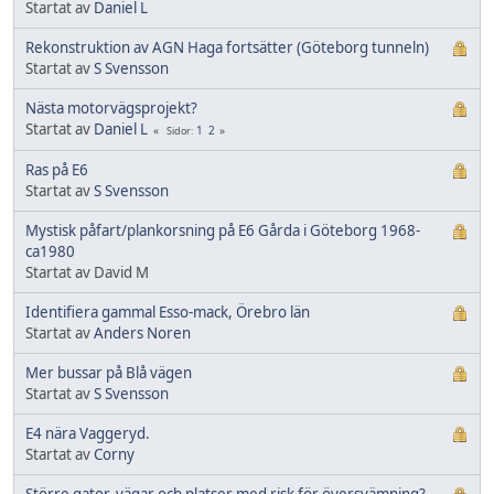
Startat av
Daniel L
Rekonstruktion av AGN Haga fortsätter (Göteborg tunneln)
Startat av
S Svensson
Nästa motorvägsprojekt?
Startat av
Daniel L
1
2
Sidor
Ras på E6
Startat av
S Svensson
Mystisk påfart/plankorsning på E6 Gårda i Göteborg 1968-
ca1980
Startat av David M
Identifiera gammal Esso-mack, Örebro län
Startat av
Anders Noren
Mer bussar på Blå vägen
Startat av
S Svensson
E4 nära Vaggeryd.
Startat av
Corny
Större gator, vägar och platser med risk för översvämning?