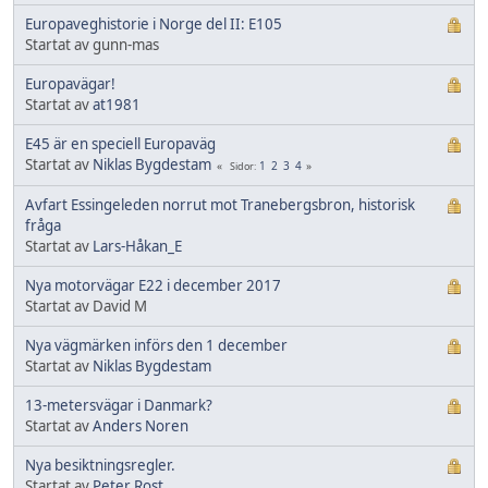
Europaveghistorie i Norge del II: E105
Startat av gunn-mas
Europavägar!
Startat av
at1981
E45 är en speciell Europaväg
Startat av
Niklas Bygdestam
1
2
3
4
Sidor
Avfart Essingeleden norrut mot Tranebergsbron, historisk
fråga
Startat av
Lars-Håkan_E
Nya motorvägar E22 i december 2017
Startat av David M
Nya vägmärken införs den 1 december
Startat av
Niklas Bygdestam
13-metersvägar i Danmark?
Startat av
Anders Noren
Nya besiktningsregler.
Startat av
Peter Rost