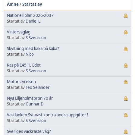
Ämne
/
Startat av
Nationell plan 2026-2037
Startat av
Daniel L
Vinterväglag
Startat av
S Svensson
Skyltning med kaka på kaka?
Startat av
Nico
Ras på E45 i L Edet
Startat av
S Svensson
Motorstyrelsen
Startat av
Ted Selander
Nya Liljeholmsbron 70 år
Startat av
Gunnar D
Västlänken Svt-väst kontra andra uppgifter !
Startat av
S Svensson
Sveriges vackraste väg?