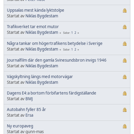
Uppsalas mest kända lyktstolpe
Startat av
Niklas Bygdestam
Trafikverket tar emot mutor
Startat av
Niklas Bygdestam
1
2
Sidor
Några tankar om högertrafikens betydelse i Sverige
Startat av
Niklas Bygdestam
1
2
Sidor
Journalfilm där den gamla Svinesundsbron invigs 1946
Startat av
Niklas Bygdestam
Vägskyltning längs med motorvägar
Startat av
Niklas Bygdestam
Dagens E4:a bortom förbifartens färdigställande
Startat av
BMJ
Autobahn fyller 85 år
Startat av
Ersa
Ny europaveg
Startat av gunn-mas