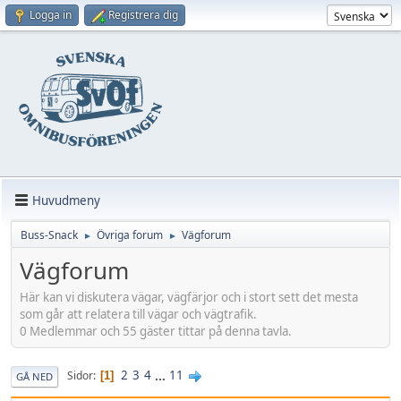
Logga in
Registrera dig
Huvudmeny
Buss-Snack
Övriga forum
Vägforum
►
►
Vägforum
Här kan vi diskutera vägar, vägfärjor och i stort sett det mesta
som går att relatera till vägar och vägtrafik.
0 Medlemmar och 55 gäster tittar på denna tavla.
2
3
4
...
11
Sidor
1
GÅ NED