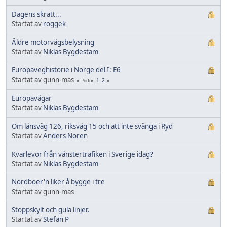
Dagens skratt...
Startat av
roggek
Äldre motorvägsbelysning
Startat av
Niklas Bygdestam
Europaveghistorie i Norge del I: E6
Startat av gunn-mas
1
2
Sidor
Europavägar
Startat av
Niklas Bygdestam
Om länsväg 126, riksväg 15 och att inte svänga i Ryd
Startat av
Anders Noren
Kvarlevor från vänstertrafiken i Sverige idag?
Startat av
Niklas Bygdestam
Nordboer'n liker å bygge i tre
Startat av gunn-mas
Stoppskylt och gula linjer.
Startat av
Stefan P