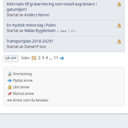
Alternativ till gräsarmering som visuell avgränsare i
gatumiljön?
Startat av
Anders Noren
En mystisk motorväg i Polen
Startat av
Niklas Bygdestam
1
2
Sidor
Transportplan 2018-2029?
Startat av Daniel P-son
2
3
4
...
11
Sidor
1
GÅ UPP
Omröstning
Flyttat ämne
Låst ämne
Klistrat ämne
Ämne som du bevakar