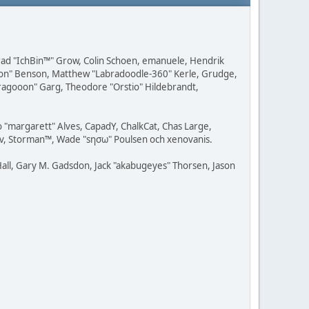
 Brad "IchBin™" Grow, Colin Schoen, emanuele, Hendrik
ession" Benson, Matthew "Labradoodle-360" Kerle, Grudge,
"Dragooon" Garg, Theodore "Orstio" Hildebrandt,
o "margarett" Alves, CapadY, ChalkCat, Chas Large,
dav, Storman™, Wade "sησω" Poulsen och xenovanis.
all, Gary M. Gadsdon, Jack "akabugeyes" Thorsen, Jason