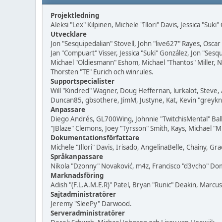
Projektledning
Aleksi "Lex" Kilpinen, Michele "Illori" Davis, Jessica "Suk
Utvecklare
Jon "Sesquipedalian" Stovell, John "live627" Rayes, Osc
Jan "Compuart" Visser, Jessica "Suki" González, Jon "Se
Michael "Oldiesmann" Eshom, Michael "Thantos" Miller, N
Thorsten "TE" Eurich och winrules.
Supportspecialister
Will "Kindred" Wagner, Doug Heffernan, lurkalot, Steve, 
Duncan85, gbsothere, JimM, Justyne, Kat, Kevin "greykn
Anpassare
Diego Andrés, GL700Wing, Johnnie "TwitchisMental" Bal
"JBlaze" Clemons, Joey "Tyrsson" Smith, Kays, Michael "M
Dokumentationsförfattare
Michele "Illori" Davis, Irisado, AngelinaBelle, Chainy,
Språkanpassare
Nikola "Dzonny" Novaković, m4z, Francisco "d3vcho" D
Marknadsföring
Adish "(F.L.A.M.E.R)" Patel, Bryan "Runic" Deakin, Marc
Sajtadministratörer
Jeremy "SleePy" Darwood.
Serveradministratörer