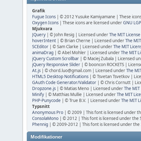
Grafik
Fugue Icons
| © 2012 Yusuke Kamiyamane | These icons 
Oxygen Icons
| These icons are licensed under
GNU LGP
Mjukvara
JQuery
| © John Resig | Licensed under
The MIT License
hoverIntent
| © Brian Cherne | Licensed under
The MIT
SCEditor
| © Sam Clarke | Licensed under
The MIT Licen
animaDrag
| © Abel Mohler | Licensed under
The MIT Li
jQuery Custom Scrollbar
| © Maciej Zubala | Licensed u
jQuery Responsive Slider
| © booncon ROCKETS | Licen
At.js
| © chord.luo@gmail.com | Licensed under
The MIT
HTML5 Desktop Notifications
| © Tsvetan Tsvetkov | Li
GAuth Code Generator/Validator
| © Chris Cornutt | L
Dropzone.js
| © Matias Meno | Licensed under
The MIT 
Minify
| © Matthias Mullie | Licensed under
The MIT Lice
PHP-Punycode
| © True B.V. | Licensed under
The MIT L
Typsnitt
Anonymous Pro
| © 2009 | This font is licensed under t
ConsolaMono
| © 2012 | This font is licensed under the
Phennig
| © 2009-2012 | This font is licensed under the
Modifikationer