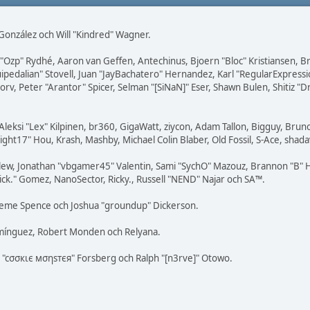
i" González och Will "Kindred" Wagner.
ar "Ozp" Rydhé, Aaron van Geffen, Antechinus, Bjoern "Bloc" Kristiansen,
squipedalian" Stovell, Juan "JayBachatero" Hernandez, Karl "RegularExpr
orv, Peter "Arantor" Spicer, Selman "[SiNaN]" Eser, Shawn Bulen, Shitiz 
Aleksi "Lex" Kilpinen, br360, GigaWatt, ziycon, Adam Tallon, Bigguy, Brun
ight17" Hou, Krash, Mashby, Michael Colin Blaber, Old Fossil, S-Ace, sha
lew, Jonathan "vbgamer45" Valentin, Sami "SychO" Mazouz, Brannon "B" H
ick." Gomez, NanoSector, Ricky., Russell "NEND" Najar och SA™.
 Graeme Spence och Joshua "groundup" Dickerson.
omínguez, Robert Monden och Relyana.
us "cσσкιє мσηѕтєя" Forsberg och Ralph "[n3rve]" Otowo.