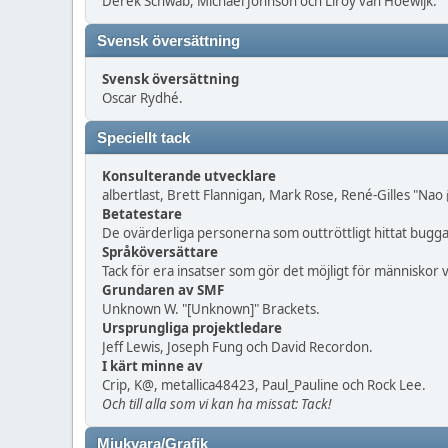
Derek Schwab, Michael Johnson och Liroy van Hoewijk.
Svensk översättning
Svensk översättning
Oscar Rydhé.
Speciellt tack
Konsulterande utvecklare
albertlast, Brett Flannigan, Mark Rose, René-Gilles "Nao
Betatestare
De ovärderliga personerna som outtröttligt hittat buggar
Språköversättare
Tack för era insatser som gör det möjligt för människor
Grundaren av SMF
Unknown W. "[Unknown]" Brackets.
Ursprungliga projektledare
Jeff Lewis, Joseph Fung och David Recordon.
I kärt minne av
Crip, K@, metallica48423, Paul_Pauline och Rock Lee.
Och till alla som vi kan ha missat: Tack!
Mjukvara/Grafik