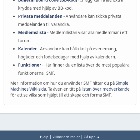
Bulletin Board Code (BB-kod)
- Inlägg kan få lite extra
krydda med hjälp av BB-kod.
Privata meddelanden
- Användare kan skicka privata
meddelanden till varandra.
Medlemslista
- Medlemslistan visar alla medlemmar i ett
forum.
Kalender
- Användare kan hålla koll på evenemang,
högtider och födelsedagar med hjälp av kalendern.
Funktioner
- Här finner du en lista över de mest populära
funktionerna i SMF.
Mer information om hur du använder SMF hittar du på
Simple
Machines Wiki-sida
. Ta även en titt på
listan över medverkande
för att se vilka som hjälpt till att skapa och forma SMF.
|
|
Hjälp
Villkor och regler
Gå upp ▲