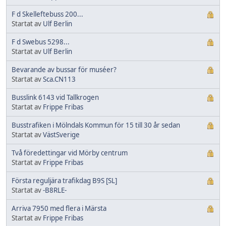
F d Skelleftebuss 200...
Startat av
Ulf Berlin
F d Swebus 5298...
Startat av
Ulf Berlin
Bevarande av bussar för muséer?
Startat av
Sca.CN113
Busslink 6143 vid Tallkrogen
Startat av
Frippe Fribas
Busstrafiken i Mölndals Kommun för 15 till 30 år sedan
Startat av
VästSverige
Två föredettingar vid Mörby centrum
Startat av
Frippe Fribas
Första reguljära trafikdag B9S [SL]
Startat av
-B8RLE-
Arriva 7950 med flera i Märsta
Startat av
Frippe Fribas