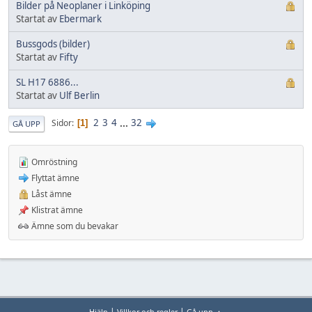
Bilder på Neoplaner i Linköping
Startat av
Ebermark
Bussgods (bilder)
Startat av
Fifty
SL H17 6886...
Startat av
Ulf Berlin
2
3
4
...
32
Sidor
1
GÅ UPP
Omröstning
Flyttat ämne
Låst ämne
Klistrat ämne
Ämne som du bevakar
|
|
Hjälp
Villkor och regler
Gå upp ▲