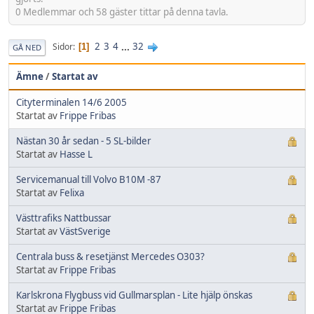
0 Medlemmar och 58 gäster tittar på denna tavla.
2
3
4
...
32
Sidor
1
GÅ NED
Ämne
/
Startat av
Cityterminalen 14/6 2005
Startat av
Frippe Fribas
Nästan 30 år sedan - 5 SL-bilder
Startat av
Hasse L
Servicemanual till Volvo B10M -87
Startat av
Felixa
Västtrafiks Nattbussar
Startat av
VästSverige
Centrala buss & resetjänst Mercedes O303?
Startat av
Frippe Fribas
Karlskrona Flygbuss vid Gullmarsplan - Lite hjälp önskas
Startat av
Frippe Fribas