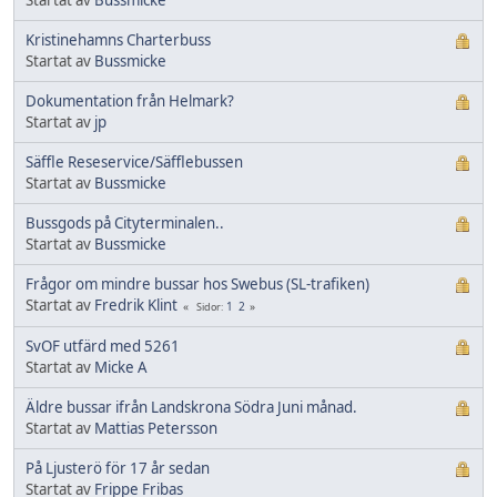
Kristinehamns Charterbuss
Startat av
Bussmicke
Dokumentation från Helmark?
Startat av
jp
Säffle Reseservice/Säfflebussen
Startat av
Bussmicke
Bussgods på Cityterminalen..
Startat av
Bussmicke
Frågor om mindre bussar hos Swebus (SL-trafiken)
Startat av
Fredrik Klint
1
2
Sidor
SvOF utfärd med 5261
Startat av
Micke A
Äldre bussar ifrån Landskrona Södra Juni månad.
Startat av
Mattias Petersson
På Ljusterö för 17 år sedan
Startat av
Frippe Fribas