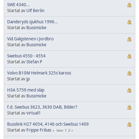
SWE 4340...
Startat av
Ulf Berlin
Danderyds sjukhus 1996...
Startat av
Bussmicke
Vid Galgstenen i Jordbro
Startat av
Bussmicke
Swebus 4550 - 4554
Startat av
Stefan P
Volvo B10M Helmark 325s kaross
Startat av
jp
H3A 5759 med släp
Startat av
Bussmicke
f.d. Swebus 3623, 3630 DAB, Bilder?
Startat av
virtual1
Busslink H27 4054, 4146 och Swebus 1409
Startat av
Frippe Fribas
1
2
Sidor