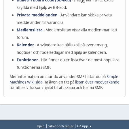
Bulletin Board Code (BB-kod)
- Inlägg kan få lite extra
krydda med hjälp av BB-kod.
Privata meddelanden
- Användare kan skicka privata
meddelanden till varandra.
Medlemslista
- Medlemslistan visar alla medlemmar i ett
forum.
Kalender
- Användare kan hålla koll på evenemang,
högtider och födelsedagar med hjälp av kalendern.
Funktioner
- Här finner du en lista över de mest populära
funktionerna i SMF.
Mer information om hur du använder SMF hittar du på
Simple
Machines Wiki-sida
. Ta även en titt på
listan över medverkande
för att se vilka som hjälpt till att skapa och forma SMF.
|
|
Hjälp
Villkor och regler
Gå upp ▲