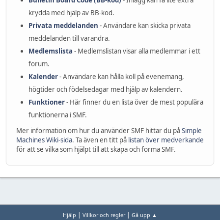
Bulletin Board Code (BB-kod)
- Inlägg kan få lite extra
krydda med hjälp av BB-kod.
Privata meddelanden
- Användare kan skicka privata
meddelanden till varandra.
Medlemslista
- Medlemslistan visar alla medlemmar i ett
forum.
Kalender
- Användare kan hålla koll på evenemang,
högtider och födelsedagar med hjälp av kalendern.
Funktioner
- Här finner du en lista över de mest populära
funktionerna i SMF.
Mer information om hur du använder SMF hittar du på
Simple
Machines Wiki-sida
. Ta även en titt på
listan över medverkande
för att se vilka som hjälpt till att skapa och forma SMF.
|
|
Hjälp
Villkor och regler
Gå upp ▲