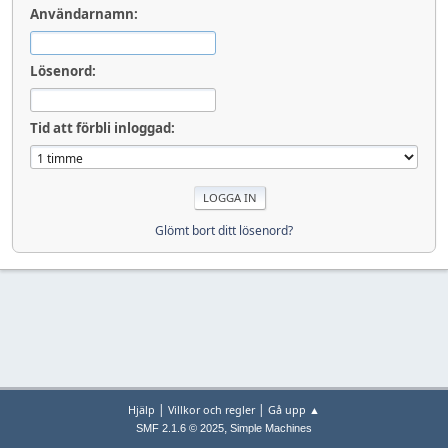
Användarnamn:
Lösenord:
Tid att förbli inloggad:
Glömt bort ditt lösenord?
|
|
Hjälp
Villkor och regler
Gå upp ▲
,
SMF 2.1.6 © 2025
Simple Machines