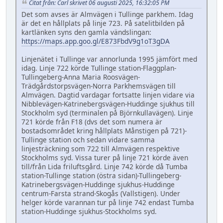
Citat från: Carl skrivet 06 augusti 2025, 16:32:05 PM
Det som avses är Almvägen i Tullinge parkhem. Idag
är det en hållplats på linje 723. På satelitbilden på
kartlänken syns den gamla vändslingan:
https://maps.app.goo.gl/E873FbdV9g1oT3gDA
Linjenätet i Tullinge var annorlunda 1995 jämfört med
idag. Linje 722 körde Tullinge station-Flaggplan-
Tullingeberg-Anna Maria Roosvägen-
Trädgårdstorpsvägen-Norra Parkhemsvägen till
Almvägen. Dagtid vardagar fortsatte linjen vidare via
Nibblevägen-Katrinebergsvägen-Huddinge sjukhus till
Stockholm syd (terminalen på Björnkullavägen). Linje
721 körde från F18 (dvs det som numera är
bostadsområdet kring hållplats Månstigen på 721)-
Tullinge station och sedan vidare samma
linjesträckning som 722 till Almvägen respektive
Stockholms syd. Vissa turer på linje 721 körde även
till/från Lida friluftsgård. Linje 742 körde då Tumba
station-Tullinge station (östra sidan)-Tullingeberg-
Katrinebergsvägen-Huddinge sjukhus-Huddinge
centrum-Farsta strand-Skogås (Vallstigen). Under
helger körde varannan tur på linje 742 endast Tumba
station-Huddinge sjukhus-Stockholms syd.