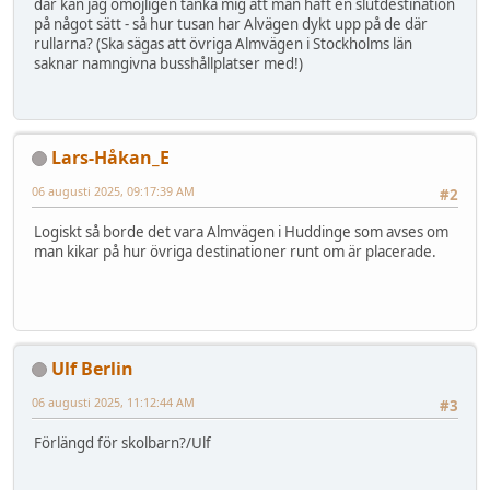
där kan jag omöjligen tänka mig att man haft en slutdestination
på något sätt - så hur tusan har Alvägen dykt upp på de där
rullarna? (Ska sägas att övriga Almvägen i Stockholms län
saknar namngivna busshållplatser med!)
Lars-Håkan_E
06 augusti 2025, 09:17:39 AM
#2
Logiskt så borde det vara Almvägen i Huddinge som avses om
man kikar på hur övriga destinationer runt om är placerade.
Ulf Berlin
06 augusti 2025, 11:12:44 AM
#3
Förlängd för skolbarn?/Ulf