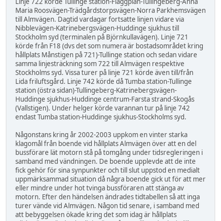
Linje 722 körde Tullinge station-Flaggplan-Tullingeberg-Anna
Maria Roosvägen-Trädgårdstorpsvägen-Norra Parkhemsvägen
till Almvägen. Dagtid vardagar fortsatte linjen vidare via
Nibblevägen-Katrinebergsvägen-Huddinge sjukhus till
Stockholm syd (terminalen på Björnkullavägen). Linje 721
körde från F18 (dvs det som numera är bostadsområdet kring
hållplats Månstigen på 721)-Tullinge station och sedan vidare
samma linjesträckning som 722 till Almvägen respektive
Stockholms syd. Vissa turer på linje 721 körde även till/från
Lida friluftsgård. Linje 742 körde då Tumba station-Tullinge
station (östra sidan)-Tullingeberg-Katrinebergsvägen-
Huddinge sjukhus-Huddinge centrum-Farsta strand-Skogås
(Vallstigen). Under helger körde varannan tur på linje 742
endast Tumba station-Huddinge sjukhus-Stockholms syd.
Någonstans kring år 2002-2003 uppkom en vinter starka
klagomål från boende vid hållplats Almvägen över att en del
bussförare lät motorn stå på tomgång under tidsregleringen i
samband med vändningen. De boende upplevde att de inte
fick gehör för sina synpunkter och till slut uppstod en medialt
uppmärksammad situation då några boende gick ut för att mer
eller mindre under hot tvinga bussföraren att stänga av
motorn. Efter den händelsen ändrades tidtabellen så att inga
turer vände vid Almvägen. Någon tid senare, i samband med
att bebyggelsen ökade kring det som idag är hållplats