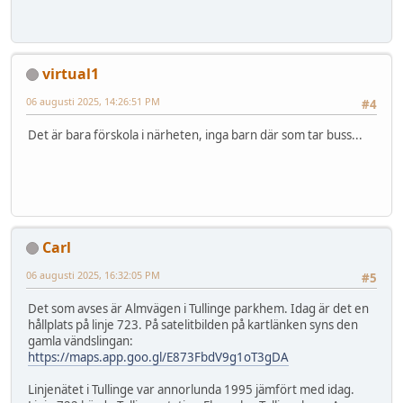
virtual1
06 augusti 2025, 14:26:51 PM
#4
Det är bara förskola i närheten, inga barn där som tar buss...
Carl
06 augusti 2025, 16:32:05 PM
#5
Det som avses är Almvägen i Tullinge parkhem. Idag är det en
hållplats på linje 723. På satelitbilden på kartlänken syns den
gamla vändslingan:
https://maps.app.goo.gl/E873FbdV9g1oT3gDA
Linjenätet i Tullinge var annorlunda 1995 jämfört med idag.