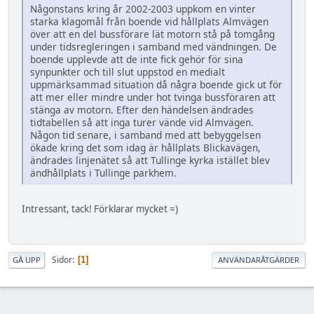
Någonstans kring år 2002-2003 uppkom en vinter
starka klagomål från boende vid hållplats Almvägen
över att en del bussförare lät motorn stå på tomgång
under tidsregleringen i samband med vändningen. De
boende upplevde att de inte fick gehör för sina
synpunkter och till slut uppstod en medialt
uppmärksammad situation då några boende gick ut för
att mer eller mindre under hot tvinga bussföraren att
stänga av motorn. Efter den händelsen ändrades
tidtabellen så att inga turer vände vid Almvägen.
Någon tid senare, i samband med att bebyggelsen
ökade kring det som idag är hållplats Blickavägen,
ändrades linjenätet så att Tullinge kyrka istället blev
ändhållplats i Tullinge parkhem.
Intressant, tack! Förklarar mycket =)
Sidor
1
GÅ UPP
ANVÄNDARÅTGÄRDER