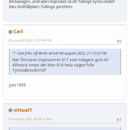
Blickavägen, ändrades linjenätet så att Tullinge kyrka istället
blev ändhållplats i Tullinge parkhem.
Carl
06 augusti 2025, 16:37:40 PM
#6
Citat från: Ulf Berlin skrivet 04 augusti 2025, 21:13:52 PM
När försvann linjenumret 817 som tidigare gick till
Ällmora innan det blev 816 hela vägen från
TyresöBrevik?/Ulf
Juni 1993
virtual1
07 augusti 2025, 08:38:27 AM
#7