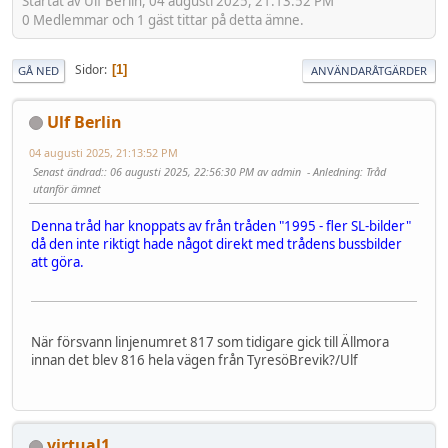
Startat av Ulf Berlin, 04 augusti 2025, 21:13:52 PM
0 Medlemmar och 1 gäst tittar på detta ämne.
Sidor
1
GÅ NED
ANVÄNDARÅTGÄRDER
Ulf Berlin
04 augusti 2025, 21:13:52 PM
Senast ändrad:
: 06 augusti 2025, 22:56:30 PM av admin
Anledning
: Tråd
utanför ämnet
Denna tråd har knoppats av från tråden "1995 - fler SL-bilder"
då den inte riktigt hade något direkt med trådens bussbilder
att göra.
När försvann linjenumret 817 som tidigare gick till Ällmora
innan det blev 816 hela vägen från TyresöBrevik?/Ulf
virtual1