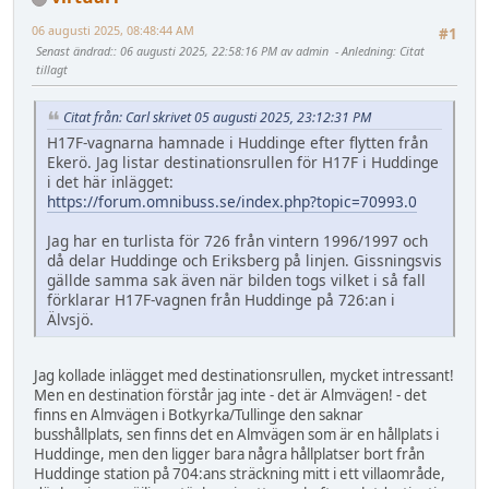
06 augusti 2025, 08:48:44 AM
#1
Senast ändrad:
: 06 augusti 2025, 22:58:16 PM av admin
Anledning
: Citat
tillagt
Citat från: Carl skrivet 05 augusti 2025, 23:12:31 PM
H17F-vagnarna hamnade i Huddinge efter flytten från
Ekerö. Jag listar destinationsrullen för H17F i Huddinge
i det här inlägget:
https://forum.omnibuss.se/index.php?topic=70993.0
Jag har en turlista för 726 från vintern 1996/1997 och
då delar Huddinge och Eriksberg på linjen. Gissningsvis
gällde samma sak även när bilden togs vilket i så fall
förklarar H17F-vagnen från Huddinge på 726:an i
Älvsjö.
Jag kollade inlägget med destinationsrullen, mycket intressant!
Men en destination förstår jag inte - det är Almvägen! - det
finns en Almvägen i Botkyrka/Tullinge den saknar
busshållplats, sen finns det en Almvägen som är en hållplats i
Huddinge, men den ligger bara några hållplatser bort från
Huddinge station på 704:ans sträckning mitt i ett villaområde,