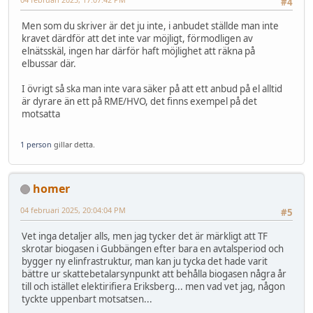
#4
Men som du skriver är det ju inte, i anbudet ställde man inte
kravet därdför att det inte var möjligt, förmodligen av
elnätsskäl, ingen har därför haft möjlighet att räkna på
elbussar där.
I övrigt så ska man inte vara säker på att ett anbud på el alltid
är dyrare än ett på RME/HVO, det finns exempel på det
motsatta
1 person
gillar detta.
homer
04 februari 2025, 20:04:04 PM
#5
Vet inga detaljer alls, men jag tycker det är märkligt att TF
skrotar biogasen i Gubbängen efter bara en avtalsperiod och
bygger ny elinfrastruktur, man kan ju tycka det hade varit
bättre ur skattebetalarsynpunkt att behålla biogasen några år
till och istället elektirifiera Eriksberg... men vad vet jag, någon
tyckte uppenbart motsatsen...