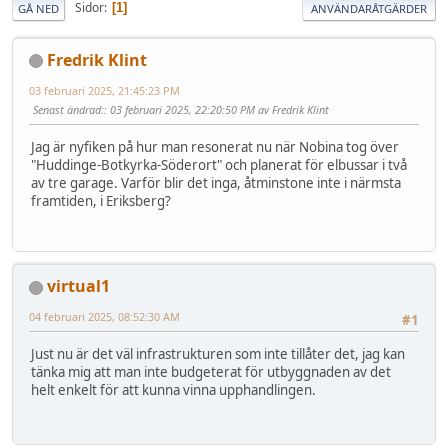
Sidor
1
GÅ NED
ANVÄNDARÅTGÄRDER
Fredrik Klint
03 februari 2025, 21:45:23 PM
Senast ändrad:
: 03 februari 2025, 22:20:50 PM av Fredrik Klint
Jag är nyfiken på hur man resonerat nu när Nobina tog över
"Huddinge-Botkyrka-Söderort" och planerat för elbussar i två
av tre garage. Varför blir det inga, åtminstone inte i närmsta
framtiden, i Eriksberg?
virtual1
04 februari 2025, 08:52:30 AM
#1
Just nu är det väl infrastrukturen som inte tillåter det, jag kan
tänka mig att man inte budgeterat för utbyggnaden av det
helt enkelt för att kunna vinna upphandlingen.