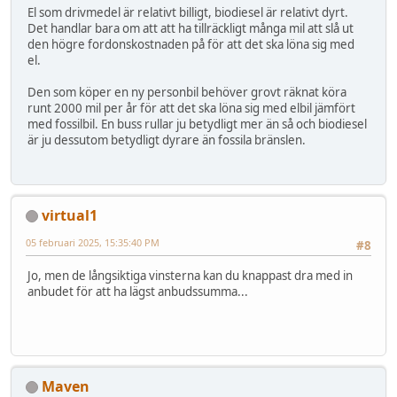
El som drivmedel är relativt billigt, biodiesel är relativt dyrt.
Det handlar bara om att att ha tillräckligt många mil att slå ut
den högre fordonskostnaden på för att det ska löna sig med
el.
Den som köper en ny personbil behöver grovt räknat köra
runt 2000 mil per år för att det ska löna sig med elbil jämfört
med fossilbil. En buss rullar ju betydligt mer än så och biodiesel
är ju dessutom betydligt dyrare än fossila bränslen.
virtual1
05 februari 2025, 15:35:40 PM
#8
Jo, men de långsiktiga vinsterna kan du knappast dra med in
anbudet för att ha lägst anbudssumma...
Maven