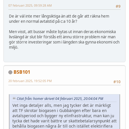
07 februari 2025, 09:59:28 AM
#9
De är väl inte mer långsiktiga än att de går att räkna hem
under en normal avtalstid på c:a 10 år?
Men visst, att bussar måste bytas ut innan deras ekonomiska
livslängd är slut blir förstås ett ännu större problem när man
gör större investeringar som i längden ska gynna ekonomi och
miljö.
BSB101
20 februari 2025, 19:52:05 PM
#10
Citat från: homer skrivet 04 februari 2025, 20:04:04 PM
Vet inga detaljer alls, men jag tycker det är märkligt
att TF skrotar biogasen i Gubbängen efter bara en
avtalsperiod och bygger ny elinfrastruktur, man kan ju
tycka det hade varit bättre ur skattebetalarsynpunkt att
behålla biogasen några år till och istället elektirifiera