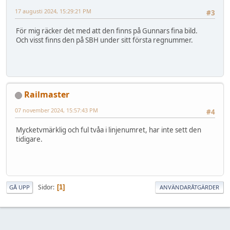
17 augusti 2024, 15:29:21 PM
#3
För mig räcker det med att den finns på Gunnars fina bild.
Och visst finns den på SBH under sitt första regnummer.
Railmaster
07 november 2024, 15:57:43 PM
#4
Mycketvmärklig och ful tvåa i linjenumret, har inte sett den
tidigare.
Sidor
1
GÅ UPP
ANVÄNDARÅTGÄRDER