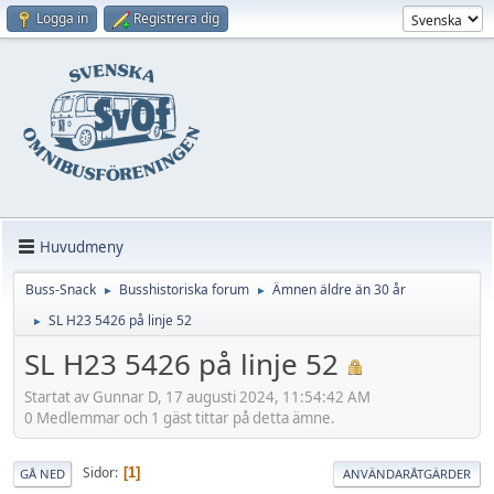
Logga in
Registrera dig
Huvudmeny
Buss-Snack
Busshistoriska forum
Ämnen äldre än 30 år
►
►
SL H23 5426 på linje 52
►
SL H23 5426 på linje 52
Startat av Gunnar D, 17 augusti 2024, 11:54:42 AM
0 Medlemmar och 1 gäst tittar på detta ämne.
Sidor
1
GÅ NED
ANVÄNDARÅTGÄRDER