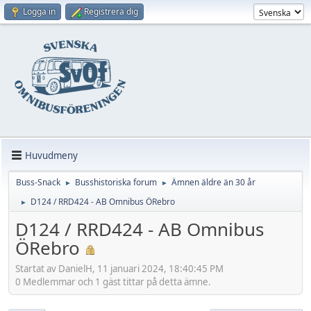
Logga in
Registrera dig
Huvudmeny
Buss-Snack
Busshistoriska forum
Ämnen äldre än 30 år
►
►
D124 / RRD424 - AB Omnibus ÖRebro
►
D124 / RRD424 - AB Omnibus
ÖRebro
Startat av DanielH, 11 januari 2024, 18:40:45 PM
0 Medlemmar och 1 gäst tittar på detta ämne.