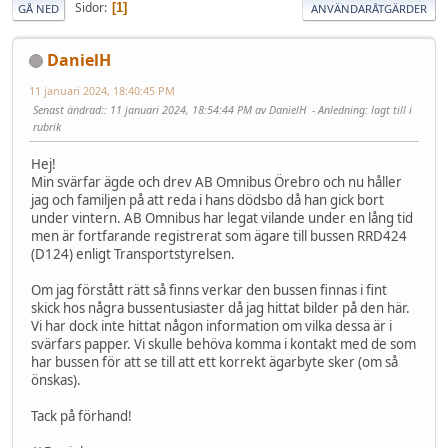
Sidor
1
GÅ NED
ANVÄNDARÅTGÄRDER
DanielH
11 januari 2024, 18:40:45 PM
Senast ändrad:
: 11 januari 2024, 18:54:44 PM av DanielH
Anledning
: lagt till i
rubrik
Hej!
Min svärfar ägde och drev AB Omnibus Örebro och nu håller
jag och familjen på att reda i hans dödsbo då han gick bort
under vintern. AB Omnibus har legat vilande under en lång tid
men är fortfarande registrerat som ägare till bussen RRD424
(D124) enligt Transportstyrelsen.
Om jag förstått rätt så finns verkar den bussen finnas i fint
skick hos några bussentusiaster då jag hittat bilder på den här.
Vi har dock inte hittat någon information om vilka dessa är i
svärfars papper. Vi skulle behöva komma i kontakt med de som
har bussen för att se till att ett korrekt ägarbyte sker (om så
önskas).
Tack på förhand!