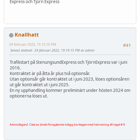
Express och Tjörn Express
Knallhatt
24 februari 2022, 15:12:10 PM
#41
Senast ändrad:
: 24 februari 2022, 19:19:15 PM av admin
Trafikstart på StenungsundExpress och TjörnExpress var i juni
2016.
Kontraktet är på åtta år plus två optionsår.
Utan optionsår går kontraktet ut i juni 2023, löses optionsåren
ut går kontraktet ut i juni 2025.
En ny upphandling kommer preliminärt under hösten 2024 om
optionerna löses ut.
Adminåtgärd: Citat av direkt föregående inlägg borttaget med hänvisning till regel # 9.