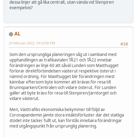
dessa linjer att gå lika centralt, utan vända vid Stenpiren
exempelvis?
AL
23 februari 2022, 19:53:00 PM
#38
Som den ursprungliga planeringen såg ut i samband med
upphandlingen av trafikavtalen TÅ21 och TÅ22 innebär
förändringen av linje 60 att såväl Lunden som Masthugget
förlorar direktförbindelsen västerut respektive österut i
nämnd ordning. För Masthugget blir förändringen mest
kännbar eftersom byte kommer att krävas för resa till
Brunnsparken/Centralen och vidare österut. För Lunden
gäller att byte krävs för resa till Stenpiren/Järntorget och
vidare västerut.
Men, Västtrafiks ekonomiska bekymmer till följd av
Coronapandemin jämte stora intäktsförluster där det statliga
stödet inte täcker fullt ut, kan förstås innebära förändringar
med utgångspunkt från ursprunglig planering.