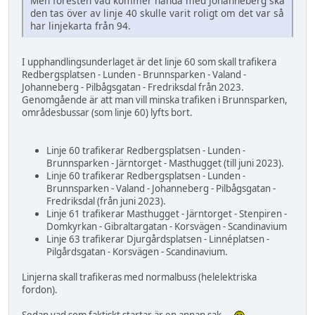
Men föresten vad kommer hända med Johanneberg ska
den tas över av linje 40 skulle varit roligt om det var så
har linjekarta från 94.
I upphandlingsunderlaget är det linje 60 som skall trafikera
Redbergsplatsen - Lunden - Brunnsparken - Valand -
Johanneberg - Pilbågsgatan - Fredriksdal från 2023.
Genomgående är att man vill minska trafiken i Brunnsparken,
områdesbussar (som linje 60) lyfts bort.
Linje 60 trafikerar Redbergsplatsen - Lunden -
Brunnsparken - Järntorget - Masthugget (till juni 2023).
Linje 60 trafikerar Redbergsplatsen - Lunden -
Brunnsparken - Valand - Johanneberg - Pilbågsgatan -
Fredriksdal (från juni 2023).
Linje 61 trafikerar Masthugget - Järntorget - Stenpiren -
Domkyrkan - Gibraltargatan - Korsvägen - Scandinavium
Linje 63 trafikerar Djurgårdsplatsen - Linnéplatsen -
Pilgårdsgatan - Korsvägen - Scandinavium.
Linjerna skall trafikeras med normalbuss (helelektriska
fordon).
Sedan vad som faktiskt startar är en annan sak...