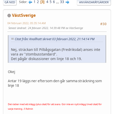
1
2
4
5
6
...
33
Sidor
3
GÅ NED
ANVÄNDARÅTGÄRDER
VästSverige
04 februari 2022, 05:35:14 AM
#30
Senast ändrad:
: 24 februari 2022, 14:39:48 PM av VästSverige
Citat från: Knallhatt skrivet 03 februari 2022, 21:14:14 PM
Nej, sträckan till Pilbågsgatan (Fredriksdal) anses inte
vara av "stombusstandard".
Det pågår diskussioner om linje 18 och 19.
Okej
Antar 19 läggs ner eftersom den går samma sträckning som
linje 18
Det räcker med ett inlägg (plus citat) för att svara. Gör inte en nytt inlägg (med citat) för
varje mening. // Admin