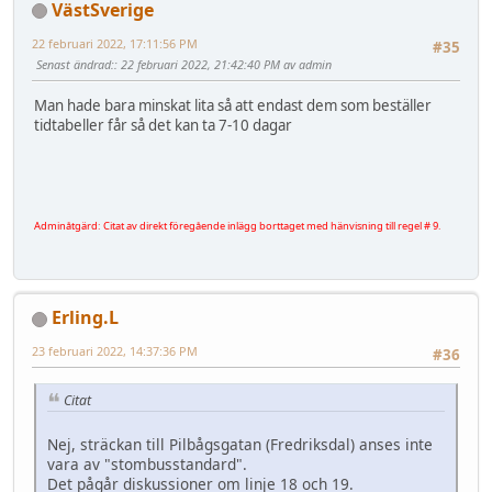
VästSverige
22 februari 2022, 17:11:56 PM
#35
Senast ändrad:
: 22 februari 2022, 21:42:40 PM av admin
Man hade bara minskat lita så att endast dem som beställer
tidtabeller får så det kan ta 7-10 dagar
Adminåtgärd: Citat av direkt föregående inlägg borttaget med hänvisning till regel # 9.
Erling.L
23 februari 2022, 14:37:36 PM
#36
Citat
Nej, sträckan till Pilbågsgatan (Fredriksdal) anses inte
vara av "stombusstandard".
Det pågår diskussioner om linje 18 och 19.