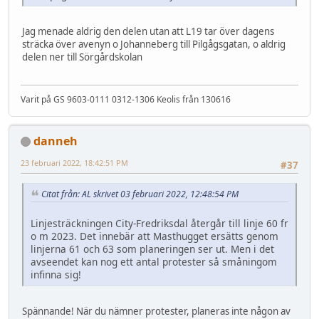
Jag menade aldrig den delen utan att L19 tar över dagens
sträcka över avenyn o Johanneberg till Pilgågsgatan, o aldrig
delen ner till Sörgårdskolan
Varit på GS 9603-0111 0312-1306 Keolis från 130616
danneh
23 februari 2022, 18:42:51 PM
#37
Citat från: AL skrivet 03 februari 2022, 12:48:54 PM
Linjesträckningen City-Fredriksdal återgår till linje 60 fr
o m 2023. Det innebär att Masthugget ersätts genom
linjerna 61 och 63 som planeringen ser ut. Men i det
avseendet kan nog ett antal protester så småningom
infinna sig!
Spännande! När du nämner protester, planeras inte någon av