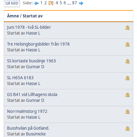
1
2
4
5
6
...
87
Sidor
3
GÅ NED
Ämne
/
Startat av
Juni 1978 - två SL-bilder
Startat av
Hasse L
Tre Helsingborgsbilder från 1978
Startat av
Hasse L
SS kortaste busslinje 1963
Startat av
Gunnar D
SL H65A 6183
Startat av
Hasse L
GS B41 vid Lillhagens skola
Startat av
Gunnar D
Norrmalmstorg 1972
Startat av
Hasse L
Busshvilan på Gotland.
Startat av
Bussmicke