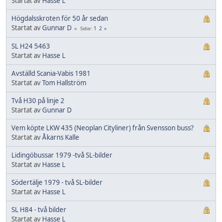
Startat av
Hasse L
Högdalsskroten för 50 år sedan
Startat av
Gunnar D
1
2
Sidor
SL H24 5463
Startat av
Hasse L
Avställd Scania-Vabis 1981
Startat av
Tom Hallström
Två H30 på linje 2
Startat av
Gunnar D
Vem köpte LKW 435 (Neoplan Cityliner) från Svensson buss?
Startat av
Åkarns Kalle
Lidingöbussar 1979 -två SL-bilder
Startat av
Hasse L
Södertälje 1979 - två SL-bilder
Startat av
Hasse L
SL H84 - två bilder
Startat av
Hasse L