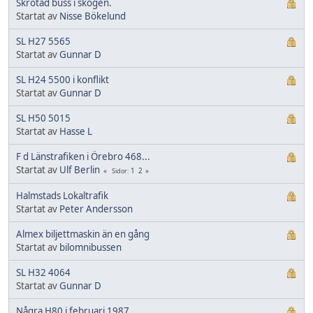
Skrotad buss i skogen.
Startat av
Nisse Bökelund
SL H27 5565
Startat av
Gunnar D
SL H24 5500 i konflikt
Startat av
Gunnar D
SL H50 5015
Startat av
Hasse L
F d Länstrafiken i Örebro 468...
Startat av
Ulf Berlin
1
2
Sidor
Halmstads Lokaltrafik
Startat av
Peter Andersson
Almex biljettmaskin än en gång
Startat av
bilomnibussen
SL H32 4064
Startat av
Gunnar D
Några H80 i februari 1987