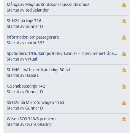
Många av Magnus Knutssons bussar skrotade
Startat av
Ted Selander
SL H24 på linje 716
Startat av
Gunnar D
information om passagerare
Startat av martin333
SJ:s Söderort/Huddinge/Botkyrkalinjer - linjenummerfråga...
Startat av
virtual1
SL H46 - två bilder från tidigt 80-tal
Startat av
Hasse L
GS snabbusslinje 142
Startat av
Gunnar D
SS H22 på Mikrofonvägen 1963
Startat av
Gunnar D
Wilson SCG 346/8 problem
Startat av OvansjoRacing