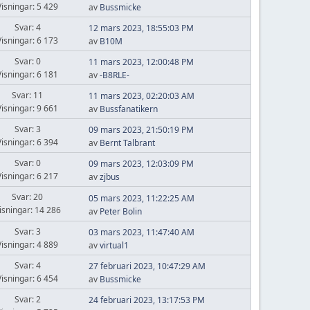
Visningar: 5 429
av
Bussmicke
Svar: 4
12 mars 2023, 18:55:03 PM
Visningar: 6 173
av
B10M
Svar: 0
11 mars 2023, 12:00:48 PM
Visningar: 6 181
av
-B8RLE-
Svar: 11
11 mars 2023, 02:20:03 AM
Visningar: 9 661
av
Bussfanatikern
Svar: 3
09 mars 2023, 21:50:19 PM
Visningar: 6 394
av
Bernt Talbrant
Svar: 0
09 mars 2023, 12:03:09 PM
Visningar: 6 217
av
zjbus
Svar: 20
05 mars 2023, 11:22:25 AM
isningar: 14 286
av
Peter Bolin
Svar: 3
03 mars 2023, 11:47:40 AM
Visningar: 4 889
av
virtual1
Svar: 4
27 februari 2023, 10:47:29 AM
Visningar: 6 454
av
Bussmicke
Svar: 2
24 februari 2023, 13:17:53 PM