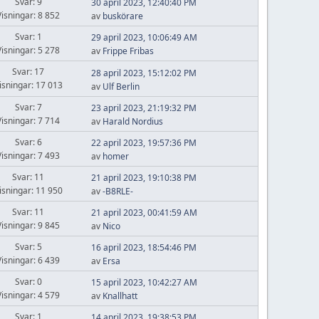
Svar: 9
30 april 2023, 12:40:40 PM
Visningar: 8 852
av
buskörare
Svar: 1
29 april 2023, 10:06:49 AM
Visningar: 5 278
av
Frippe Fribas
Svar: 17
28 april 2023, 15:12:02 PM
isningar: 17 013
av
Ulf Berlin
Svar: 7
23 april 2023, 21:19:32 PM
Visningar: 7 714
av
Harald Nordius
Svar: 6
22 april 2023, 19:57:36 PM
Visningar: 7 493
av
homer
Svar: 11
21 april 2023, 19:10:38 PM
isningar: 11 950
av
-B8RLE-
Svar: 11
21 april 2023, 00:41:59 AM
Visningar: 9 845
av
Nico
Svar: 5
16 april 2023, 18:54:46 PM
Visningar: 6 439
av
Ersa
Svar: 0
15 april 2023, 10:42:27 AM
Visningar: 4 579
av
Knallhatt
Svar: 1
14 april 2023, 19:38:53 PM