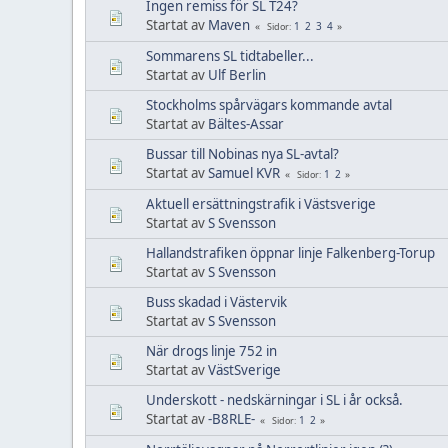
Ingen remiss för SL T24?
Startat av
Maven
1
2
3
4
Sidor
Sommarens SL tidtabeller...
Startat av
Ulf Berlin
Stockholms spårvägars kommande avtal
Startat av
Bältes-Assar
Bussar till Nobinas nya SL-avtal?
Startat av
Samuel KVR
1
2
Sidor
Aktuell ersättningstrafik i Västsverige
Startat av
S Svensson
Hallandstrafiken öppnar linje Falkenberg-Torup
Startat av
S Svensson
Buss skadad i Västervik
Startat av
S Svensson
När drogs linje 752 in
Startat av
VästSverige
Underskott - nedskärningar i SL i år också.
Startat av
-B8RLE-
1
2
Sidor