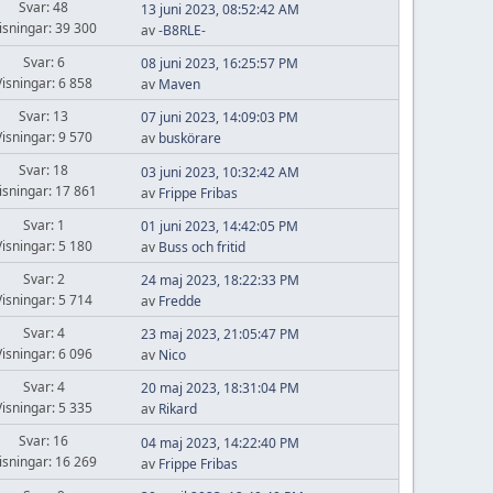
Svar: 48
13 juni 2023, 08:52:42 AM
isningar: 39 300
av
-B8RLE-
Svar: 6
08 juni 2023, 16:25:57 PM
Visningar: 6 858
av
Maven
Svar: 13
07 juni 2023, 14:09:03 PM
Visningar: 9 570
av
buskörare
Svar: 18
03 juni 2023, 10:32:42 AM
isningar: 17 861
av
Frippe Fribas
Svar: 1
01 juni 2023, 14:42:05 PM
Visningar: 5 180
av
Buss och fritid
Svar: 2
24 maj 2023, 18:22:33 PM
Visningar: 5 714
av
Fredde
Svar: 4
23 maj 2023, 21:05:47 PM
Visningar: 6 096
av
Nico
Svar: 4
20 maj 2023, 18:31:04 PM
Visningar: 5 335
av
Rikard
Svar: 16
04 maj 2023, 14:22:40 PM
isningar: 16 269
av
Frippe Fribas