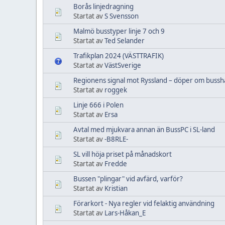
Borås linjedragning
Startat av
S Svensson
Malmö busstyper linje 7 och 9
Startat av
Ted Selander
Trafikplan 2024 (VÄSTTRAFIK)
Startat av
VästSverige
Regionens signal mot Ryssland – döper om busshå
Startat av
roggek
Linje 666 i Polen
Startat av
Ersa
Avtal med mjukvara annan än BussPC i SL-land
Startat av
-B8RLE-
SL vill höja priset på månadskort
Startat av
Fredde
Bussen "plingar" vid avfärd, varför?
Startat av
Kristian
Förarkort - Nya regler vid felaktig användning
Startat av
Lars-Håkan_E