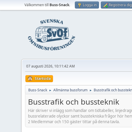
Välkommen till
Buss-Snack
.
Logga in
Registrera dig
07 augusti 2026, 10:11:42 AM
Startsida
Buss-Snack
Allmänna bussforum
Busstrafik och busstekn
►
►
Busstrafik och bussteknik
Här skriver vi inlägg som handlar om tidtabeller, linjedra
bussrelaterade olyckor samt busstekniska frågor hör hem
2 Medlemmar och 150 gäster tittar på denna tavla.