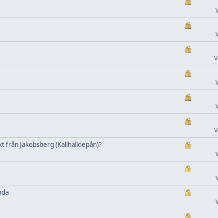
V
V
 från Jakobsberg (Kallhälldepån)?
nda