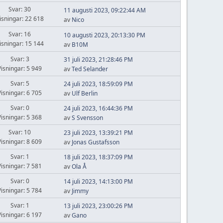
Svar: 30
11 augusti 2023, 09:22:44 AM
isningar: 22 618
av
Nico
Svar: 16
10 augusti 2023, 20:13:30 PM
isningar: 15 144
av
B10M
Svar: 3
31 juli 2023, 21:28:46 PM
Visningar: 5 949
av
Ted Selander
Svar: 5
24 juli 2023, 18:59:09 PM
Visningar: 6 705
av
Ulf Berlin
Svar: 0
24 juli 2023, 16:44:36 PM
Visningar: 5 368
av
S Svensson
Svar: 10
23 juli 2023, 13:39:21 PM
Visningar: 8 609
av
Jonas Gustafsson
Svar: 1
18 juli 2023, 18:37:09 PM
Visningar: 7 581
av
Ola Å
Svar: 0
14 juli 2023, 14:13:00 PM
Visningar: 5 784
av
Jimmy
Svar: 1
13 juli 2023, 23:00:26 PM
Visningar: 6 197
av
Gano