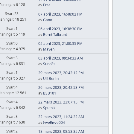
Visningar: 6 128
av
Ersa
Svar: 23
07 april 2023, 16:48:02 PM
isningar: 18 251
av
Gano
Svar: 1
06 april 2023, 16:38:30 PM
Visningar: 5 119
av
Bernt Talbrant
Svar: 0
05 april 2023, 21:00:35 PM
Visningar: 4 975
av
Maven
Svar: 3
03 april 2023, 09:34:33 AM
Visningar: 6 831
av
Sundås
Svar: 1
29 mars 2023, 20:42:12 PM
Visningar: 5 327
av
Ulf Berlin
Svar: 4
26 mars 2023, 20:42:53 PM
isningar: 12 561
av
BSB101
Svar: 4
22 mars 2023, 23:07:15 PM
Visningar: 6 342
av
Sputnik
Svar: 8
22 mars 2023, 11:24:22 AM
Visningar: 7 630
av
IvveRivve004
Svar: 2
18 mars 2023, 08:53:35 AM