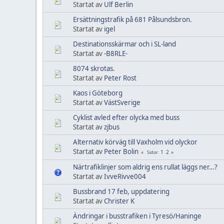
Startat av
Ulf Berlin
Ersättningstrafik på 681 Pålsundsbron.
Startat av
igel
Destinationsskärmar och i SL-land
Startat av
-B8RLE-
8074 skrotas.
Startat av
Peter Rost
Kaos i Göteborg
Startat av
VästSverige
Cyklist avled efter olycka med buss
Startat av
zjbus
Alternativ körväg till Vaxholm vid olyckor
Startat av
Peter Bolin
1
2
Sidor
Närtrafiklinjer som aldrig ens rullat läggs ner…?
Startat av
IvveRivve004
Bussbrand 17 feb, uppdatering
Startat av
Christer K
Ändringar i busstrafiken i Tyresö/Haninge