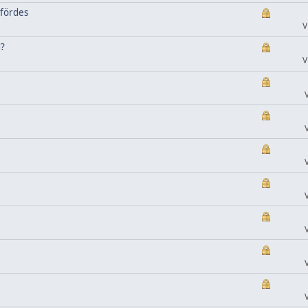
nfördes
V
d?
V