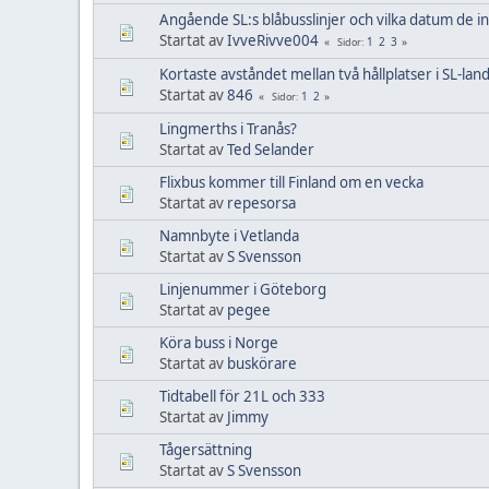
Angående SL:s blåbusslinjer och vilka datum de i
Startat av
IvveRivve004
1
2
3
Sidor
Kortaste avståndet mellan två hållplatser i SL-lan
Startat av
846
1
2
Sidor
Lingmerths i Tranås?
Startat av
Ted Selander
Flixbus kommer till Finland om en vecka
Startat av
repesorsa
Namnbyte i Vetlanda
Startat av
S Svensson
Linjenummer i Göteborg
Startat av
pegee
Köra buss i Norge
Startat av
buskörare
Tidtabell för 21L och 333
Startat av
Jimmy
Tågersättning
Startat av
S Svensson