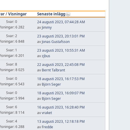
var
/
Visningar
Senaste inlägg
Svar: 0
24 augusti 2023, 07:44:28 AM
Visningar: 6 282
av
Jimmy
Svar: 2
23 augusti 2023, 20:13:01 PM
Visningar: 6 848
av
Jonas Gustafsson
Svar: 1
23 augusti 2023, 10:55:31 AM
Visningar: 6 201
av
zjbus
Svar: 8
22 augusti 2023, 22:45:08 PM
Visningar: 8 025
av
Bernt Talbrant
Svar: 0
18 augusti 2023, 16:17:53 PM
Visningar: 6 543
av
Björn Seger
Svar: 0
18 augusti 2023, 16:09:07 PM
Visningar: 5 994
av
Björn Seger
Svar: 6
16 augusti 2023, 16:28:40 PM
Visningar: 8 114
av
vraket
Svar: 4
13 augusti 2023, 12:18:18 PM
Visningar: 6 288
av
Fredde