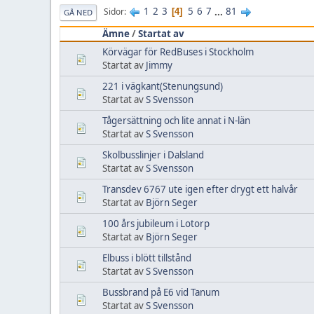
1
2
3
5
6
7
...
81
Sidor
4
GÅ NED
Ämne
/
Startat av
Körvägar för RedBuses i Stockholm
Startat av
Jimmy
221 i vägkant(Stenungsund)
Startat av
S Svensson
Tågersättning och lite annat i N-län
Startat av
S Svensson
Skolbusslinjer i Dalsland
Startat av
S Svensson
Transdev 6767 ute igen efter drygt ett halvår
Startat av
Björn Seger
100 års jubileum i Lotorp
Startat av
Björn Seger
Elbuss i blött tillstånd
Startat av
S Svensson
Bussbrand på E6 vid Tanum
Startat av
S Svensson