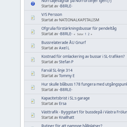
Norrtäljevagnar på Norrortlinjer igen (?)
Startat av
-B8RLE-
V/S Persson
Startat av NATIONALKAPITALISM
Ofgrulia förstärkningsbussar för pendeltåg
Startat av
-B8RLE-
1
2
Sidor
Bussrelaterade ÅU Gnurf
Startat av
Axel L
Kostnad för omlackering av bussar i SL-trafiken?
Startat av
Stefan P
Farväl SL-linje 314
Startat av
Tommy E
Hur skulle blåbuss 178 fungera med utgångspunkt
Startat av
-B8RLE-
Kapacitetsbrist i SL:s garage
Startat av
Ersa
Västtrafik - Byggstart för bussdepå i Västra Frölu
Startat av
Knallhatt
Rutiner för att namnge hållplatser?