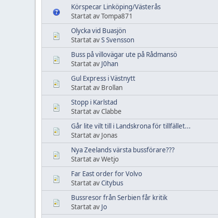
Körspecar Linköping/Västerås
Startat av Tompa871
Olycka vid Buasjön
Startat av
S Svensson
Buss på villovägar ute på Rådmansö
Startat av
J0han
Gul Express i Västnytt
Startat av Brollan
Stopp i Karlstad
Startat av Clabbe
Går lite vilt till i Landskrona för tillfället...
Startat av Jonas
Nya Zeelands värsta bussförare???
Startat av Wetjo
Far East order for Volvo
Startat av
Citybus
Bussresor från Serbien får kritik
Startat av
Jo