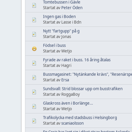
Tomtebussen i Gävle
Startat av
Peter Öden
Ingen gas i Boden
Startat av Lasse i Bdn
Nytt "fartgupp" på g
Startat av Jonas
Födsel i buss
Startat av Wetjo
Fyrade av raket i buss. 16 åring åtalas
Startat av Hagri
Bussmagasinet: "Nytänkande krävs", "Resenärsp
Startat av
Ersa
Sundsvall: Strid blossar upp om busstrafiken
Startat av RoggaBoy
Glaskross även i Borlänge...
Startat av Wetjo
Trafikolycka med stadsbuss i Helsingborg
Startat av
scaniaolsson
En Ceris har lagt sig i diket strax bortom Arlanda..