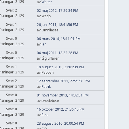
Visningar: 2 129
av
Walter
Svar: 2
02 maj 2012, 17:29:34 PM
Visningar: 2 129
av Wetjo
Svar: 1
26 juni 2011, 18:41:56 PM
Visningar: 2 129
av Omnilasse
Svar: 0
06 mars 2014, 18:11:01 PM
Visningar: 2 129
av
Jan
Svar: 0
04 maj 2011, 18:32:28 PM
Visningar: 2 129
av tågluffaren
Svar: 1
18 augusti 2010, 21:01:39 PM
Visningar: 2 129
av Peppen
Svar: 2
12 september 2011, 22:21:31 PM
Visningar: 2 129
av
Patrik
Svar: 0
01 november 2013, 14:32:31 PM
Visningar: 2 129
av swedebear
Svar: 0
16 oktober 2012, 21:36:40 PM
Visningar: 2 129
av
Ersa
Svar: 0
23 augusti 2010, 20:00:54 PM
Visningar: 2 129
av CJB