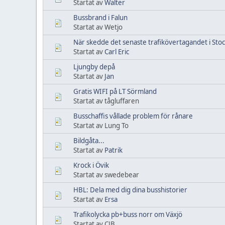
Startat av
Walter
Bussbrand i Falun
Startat av Wetjo
När skedde det senaste trafikövertagandet i Sto
Startat av
Carl Eric
Ljungby depå
Startat av
Jan
Gratis WIFI på LT Sörmland
Startat av tågluffaren
Busschaffis vållade problem för rånare
Startat av Lung To
Bildgåta...
Startat av
Patrik
Krock i Övik
Startat av swedebear
HBL: Dela med dig dina busshistorier
Startat av
Ersa
Trafikolycka pb+buss norr om Växjö
Startat av CJB