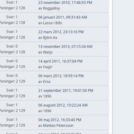
Svar: 1
23 november 2010, 17:46:55 PM
Visningar: 2 128
av RoggaBoy
Svar: 1
06 januari 2011, 09:31:43 AM
Visningar: 2 128
av Lasse i Bdn
Svar: 1
22 mars 2012, 23:13:16 PM
Visningar: 2 128
av
Björn Ax
Svar: 0
13 november 2013, 07:15:34 AM
Visningar: 2 128
av Wetjo
Svar: 0
14 april 2011, 16:37:04 PM
Visningar: 2 129
av Hagri
Svar: 0
06 mars 2013, 18:59:14 PM
Visningar: 2 129
av
Ersa
Svar: 1
21 september 2011, 19:01:50 PM
Visningar: 2 129
av 1896
Svar: 1
06 augusti 2012, 10:22:24 AM
Visningar: 2 129
av 1896
Svar: 1
06 maj 2012, 16:33:40 PM
Visningar: 2 129
av
Mattias Petersson