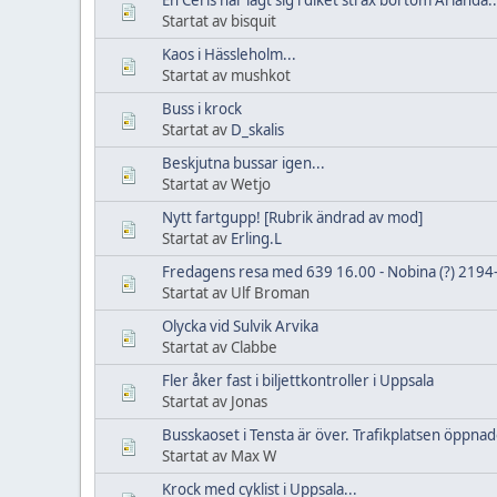
Startat av bisquit
Kaos i Hässleholm...
Startat av mushkot
Buss i krock
Startat av
D_skalis
Beskjutna bussar igen...
Startat av Wetjo
Nytt fartgupp! [Rubrik ändrad av mod]
Startat av
Erling.L
Fredagens resa med 639 16.00 - Nobina (?) 2194-
Startat av Ulf Broman
Olycka vid Sulvik Arvika
Startat av Clabbe
Fler åker fast i biljettkontroller i Uppsala
Startat av Jonas
Busskaoset i Tensta är över. Trafikplatsen öppnad
Startat av Max W
Krock med cyklist i Uppsala...