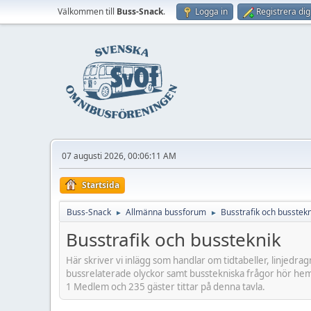
Välkommen till
Buss-Snack
.
Logga in
Registrera dig
07 augusti 2026, 00:06:11 AM
Startsida
Buss-Snack
Allmänna bussforum
Busstrafik och busstekn
►
►
Busstrafik och bussteknik
Här skriver vi inlägg som handlar om tidtabeller, linjedra
bussrelaterade olyckor samt busstekniska frågor hör hem
1 Medlem och 235 gäster tittar på denna tavla.