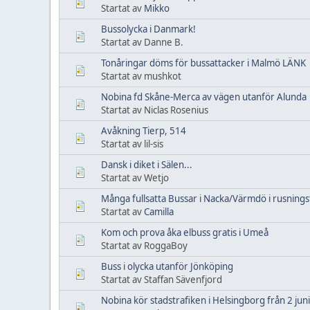
Startat av
Mikko
Bussolycka i Danmark!
Startat av Danne B.
Tonåringar döms för bussattacker i Malmö LÄNK
Startat av mushkot
Nobina fd Skåne-Merca av vägen utanför Alunda
Startat av Niclas Rosenius
Avåkning Tierp, 514
Startat av lil-sis
Dansk i diket i Sälen...
Startat av Wetjo
Många fullsatta Bussar i Nacka/Värmdö i rusnings
Startat av
Camilla
Kom och prova åka elbuss gratis i Umeå
Startat av RoggaBoy
Buss i olycka utanför Jönköping
Startat av Staffan Sävenfjord
Nobina kör stadstrafiken i Helsingborg från 2 juni