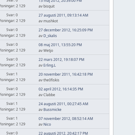
Svar: 0
13 maj 2012, 20:39:00 PM
Visningar: 2 129
av bisquit
Svar: 0
27 augusti 2011, 09:13:14 AM
Visningar: 2 129
av mushkot
Svar: 0
27 december 2012, 16:25:09 PM
Visningar: 2 129
av
D_skalis
Svar: 0
08 maj 2011, 13:55:20 PM
Visningar: 2 129
av Wetjo
Svar: 0
22 mars 2012, 19:18:07 PM
Visningar: 2 129
av
Erling.L
Svar: 1
20 november 2011, 16:42:18 PM
Visningar: 2 129
av the0fiskis
Svar: 0
02 april 2012, 16:14:35 PM
Visningar: 2 129
av Clabbe
Svar: 1
24 augusti 2011, 00:27:45 AM
Visningar: 2 129
av
Bussmicke
Svar: 1
07 november 2012, 08:52:14 AM
Visningar: 2 129
av
Nico
Svar: 0
22 augusti 2012, 20:42:17 PM