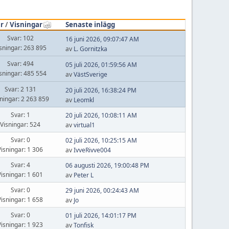
r
/
Visningar
Senaste inlägg
Svar: 102
16 juni 2026, 09:07:47 AM
sningar: 263 895
av
L. Gornitzka
Svar: 494
05 juli 2026, 01:59:56 AM
sningar: 485 554
av
VästSverige
Svar: 2 131
20 juli 2026, 16:38:24 PM
sningar: 2 263 859
av
Leomkl
Svar: 1
20 juli 2026, 10:08:11 AM
Visningar: 524
av
virtual1
Svar: 0
02 juli 2026, 10:25:15 AM
Visningar: 1 306
av
IvveRivve004
Svar: 4
06 augusti 2026, 19:00:48 PM
Visningar: 1 601
av
Peter L
Svar: 0
29 juni 2026, 00:24:43 AM
Visningar: 1 658
av
Jo
Svar: 0
01 juli 2026, 14:01:17 PM
Visningar: 1 923
av
Tonfisk