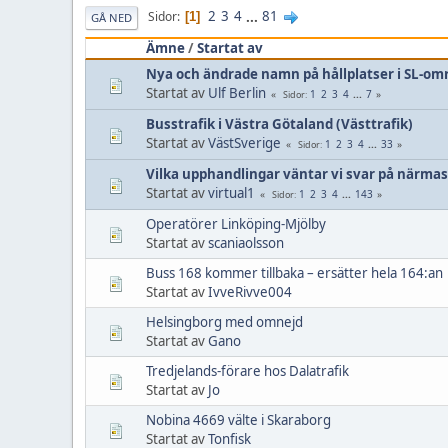
2
3
4
...
81
Sidor
1
GÅ NED
Ämne
/
Startat av
Nya och ändrade namn på hållplatser i SL-om
Startat av
Ulf Berlin
1
2
3
4
...
7
Sidor
Busstrafik i Västra Götaland (Västtrafik)
Startat av
VästSverige
1
2
3
4
...
33
Sidor
Vilka upphandlingar väntar vi svar på närmas
Startat av
virtual1
1
2
3
4
...
143
Sidor
Operatörer Linköping-Mjölby
Startat av
scaniaolsson
Buss 168 kommer tillbaka – ersätter hela 164:an
Startat av
IvveRivve004
Helsingborg med omnejd
Startat av
Gano
Tredjelands-förare hos Dalatrafik
Startat av
Jo
Nobina 4669 välte i Skaraborg
Startat av
Tonfisk