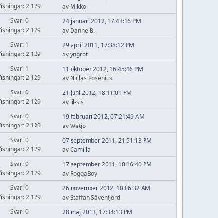
Visningar: 2 129
av
Mikko
Svar: 0
24 januari 2012, 17:43:16 PM
Visningar: 2 129
av Danne B.
Svar: 1
29 april 2011, 17:38:12 PM
Visningar: 2 129
av
yngrot
Svar: 1
11 oktober 2012, 16:45:46 PM
Visningar: 2 129
av Niclas Rosenius
Svar: 0
21 juni 2012, 18:11:01 PM
Visningar: 2 129
av lil-sis
Svar: 0
19 februari 2012, 07:21:49 AM
Visningar: 2 129
av Wetjo
Svar: 0
07 september 2011, 21:51:13 PM
Visningar: 2 129
av
Camilla
Svar: 0
17 september 2011, 18:16:40 PM
Visningar: 2 129
av RoggaBoy
Svar: 0
26 november 2012, 10:06:32 AM
Visningar: 2 129
av Staffan Sävenfjord
Svar: 0
28 maj 2013, 17:34:13 PM