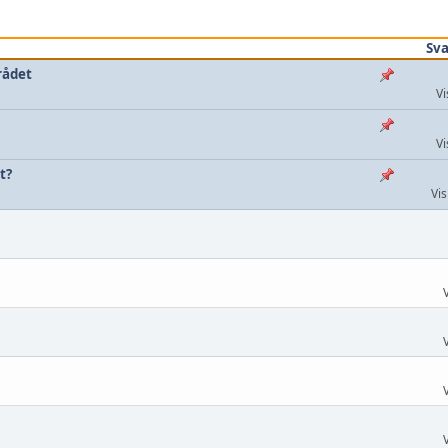
Sva
rådet
Vi
Vi
t?
Vi