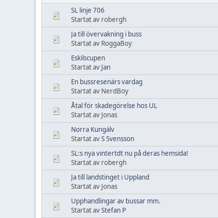
SL linje 706
Startat av robergh
Ja till övervakning i buss
Startat av RoggaBoy
Eskilscupen
Startat av
Jan
En bussresenärs vardag
Startat av NerdBoy
Åtal för skadegörelse hos UL
Startat av Jonas
Norra Kungälv
Startat av
S Svensson
SL:s nya vintertdt nu på deras hemsida!
Startat av robergh
Ja till landstinget i Uppland
Startat av Jonas
Upphandlingar av bussar mm.
Startat av
Stefan P