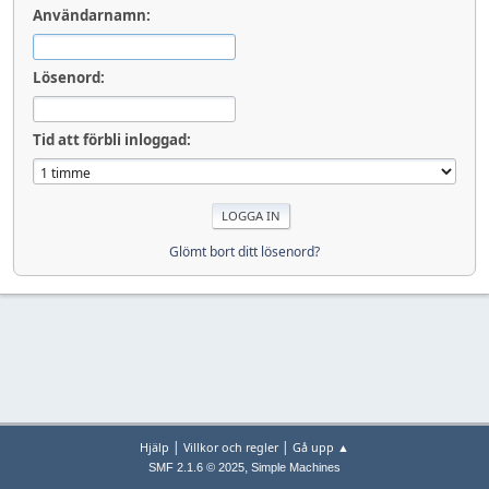
Användarnamn:
Lösenord:
Tid att förbli inloggad:
Glömt bort ditt lösenord?
|
|
Hjälp
Villkor och regler
Gå upp ▲
,
SMF 2.1.6 © 2025
Simple Machines