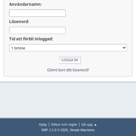
Användarnamn:
Lösenord:
Tid att förbli inloggad:
Glömt bort ditt lösenord?
|
|
Hjälp
Villkor och regler
Gå upp ▲
,
SMF 2.1.6 © 2025
Simple Machines