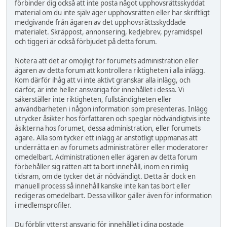
förbinder dig också att inte posta något upphovsrättsskyddat
material om du inte själv äger upphovsrätten eller har skriftligt
medgivande från ägaren av det upphovsrättsskyddade
materialet. Skräppost, annonsering, kedjebrev, pyramidspel
och tiggeri är också förbjudet på detta forum.
Notera att det är omöjligt för forumets administration eller
ägaren av detta forum att kontrollera riktigheten i alla inlägg.
Kom därför ihåg att vi inte aktivt granskar alla inlägg, och
därför, är inte heller ansvariga för innehållet i dessa. Vi
säkerställer inte riktigheten, fullständigheten eller
användbarheten i någon information som presenteras. Inlägg
utrycker åsikter hos författaren och speglar nödvändigtvis inte
åsikterna hos forumet, dessa administration, eller forumets
ägare. Alla som tycker ett inlägg är anstötligt uppmanas att
underrätta en av forumets administratörer eller moderatorer
omedelbart. Administrationen eller ägaren av detta forum
förbehåller sig rätten att ta bort innehåll, inom en rimlig
tidsram, om de tycker det är nödvändigt. Detta är dock en
manuell process så innehåll kanske inte kan tas bort eller
redigeras omedelbart. Dessa villkor gäller även för information
i medlemsprofiler.
Du förblir ytterst ansvarig för innehållet i dina postade