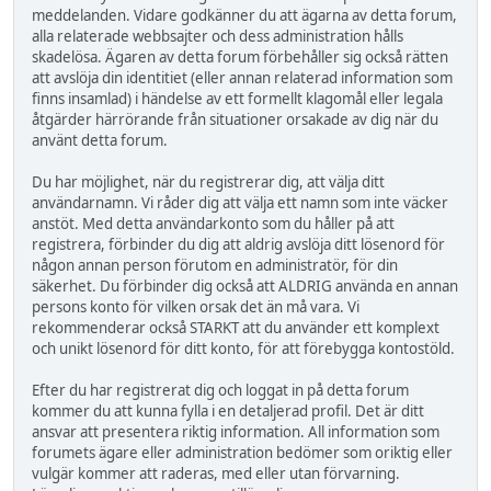
meddelanden. Vidare godkänner du att ägarna av detta forum,
alla relaterade webbsajter och dess administration hålls
skadelösa. Ägaren av detta forum förbehåller sig också rätten
att avslöja din identitiet (eller annan relaterad information som
finns insamlad) i händelse av ett formellt klagomål eller legala
åtgärder härrörande från situationer orsakade av dig när du
använt detta forum.
Du har möjlighet, när du registrerar dig, att välja ditt
användarnamn. Vi råder dig att välja ett namn som inte väcker
anstöt. Med detta användarkonto som du håller på att
registrera, förbinder du dig att aldrig avslöja ditt lösenord för
någon annan person förutom en administratör, för din
säkerhet. Du förbinder dig också att ALDRIG använda en annan
persons konto för vilken orsak det än må vara. Vi
rekommenderar också STARKT att du använder ett komplext
och unikt lösenord för ditt konto, för att förebygga kontostöld.
Efter du har registrerat dig och loggat in på detta forum
kommer du att kunna fylla i en detaljerad profil. Det är ditt
ansvar att presentera riktig information. All information som
forumets ägare eller administration bedömer som oriktig eller
vulgär kommer att raderas, med eller utan förvarning.